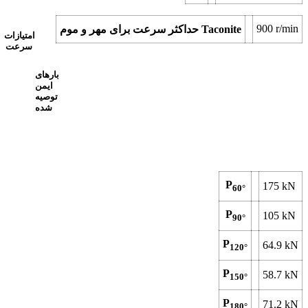
900
r/min
حداکثر سرعت برای مهر و موم Taconite
امتیازات
سرعت
بارهای
ایمن
توصیه
شده
P
175
kN
60°
P
105
kN
90°
P
64.9
kN
120°
P
58.7
kN
150°
P
71.2
kN
180°