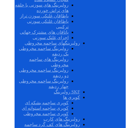
رولبرینگ های سوزنی با حلقه
های تراش خورده
یاطاقان غلتکی سوزن تراز
یاطاقان غلتکی سوزنی
ترکیبی
یاتاقان های مشترک جهانی
اجزای غلتک سوزنی
رولبرینگهای ساچمه مخروطی
رولبرینگ ساچمه مخروطی
یک ردیفه
رولبرینگ های ساچمه
مخروطی
رولبرینگ ساچمه مخروطی
دو ردیفه
رولبرینگ ساچمه مخروطی
چهار ردیفه
SKF رولبرینگ
کوپری ها
کوپری ساچمه بشکه ای
کوپری ساچمه استوانه ای
کوپری ساچمه مخروطی
رولبرینگ های کارب
رولبرینگ های کف گرد ساچمه