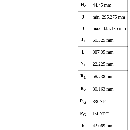
H
44.45
mm
2
J
min.
295.275
mm
J
max.
333.375
mm
J
60.325
mm
1
L
387.35
mm
N
22.225
mm
1
R
58.738
mm
1
R
30.163
mm
2
R
3/8 NPT
G
P
1/4 NPT
G
h
42.069
mm