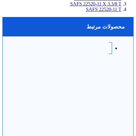
SAFS 22520-11 X 3.3/8 T
SAFS 22520-11 T
محصولات مرتبط