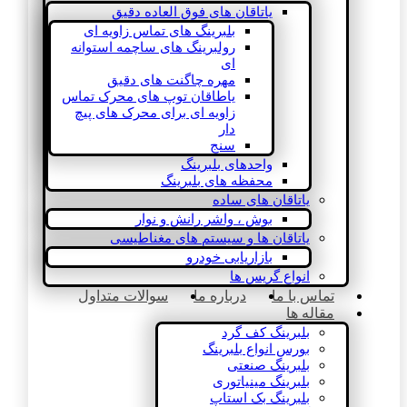
یاتاقان های فوق العاده دقیق
بلبرینگ های تماس زاویه ای
رولبرینگ های ساچمه استوانه
ای
مهره چاگنت های دقیق
یاطاقان توپ های محرک تماس
زاویه ای برای محرک های پیچ
دار
سنج
واحدهای بلبرینگ
محفظه های بلبرینگ
یاتاقان های ساده
بوش ، واشر رانش و نوار
یاتاقان ها و سیستم های مغناطیسی
بازاریابی خودرو
انواع گریس ها
تماس با ما
درباره ما
سوالات متداول
مقاله ها
بلبرینگ کف گرد
بورس انواع بلبرینگ
بلبرینگ صنعتی
بلبرینگ مینیاتوری
بلبرینگ بک استاپ