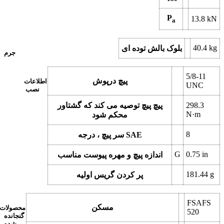
P
13.8
kN
a
40.4
kg
بلوک بالش توده ای
جرم
5/8-11
پیچ درپوش
اطلاعات
UNC
نصب
298.3
پیچ پیچ توصیه می کند که گشتاور
N·m
محکم شود
8
سر پیچ ، درجه SAE
G
0.75
in
اندازه پیچ و مهره پیوست مناسب
181.44
g
پر کردن گریس اولیه
FSAFS
مسکن
محصولات
520
گنجانده
شده