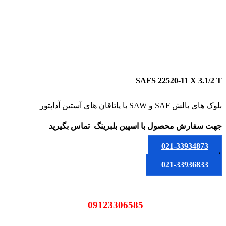
SAFS 22520-11 X 3.1/2 T
بلوک های بالش SAF و SAW با یاتاقان های آستین آداپتور
جهت سفارش محصول
با اسپین بلبرینگ
تماس بگیرید
021-33934873
یا
021-33936833
09123306585