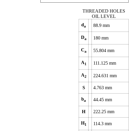
THREADED HOLES
OIL LEVEL
d
88.9
mm
a
D
180
mm
a
C
55.804
mm
a
A
111.125
mm
1
A
224.631
mm
2
S
4.763
mm
b
44.45
mm
a
H
222.25
mm
H
114.3
mm
1