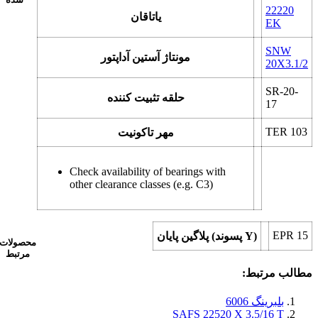
22220
یاتاقان
EK
SNW
مونتاژ آستین آداپتور
20X3.1/2
SR-20-
حلقه تثبیت کننده
17
TER 103
مهر تاکونیت
Check availability of bearings with
other clearance classes (e.g. C3)
EPR 15
پلاگین پایان (پسوند Y)
محصولات
مرتبط
مطالب مرتبط:
بلبرینگ 6006
SAFS 22520 X 3.5/16 T