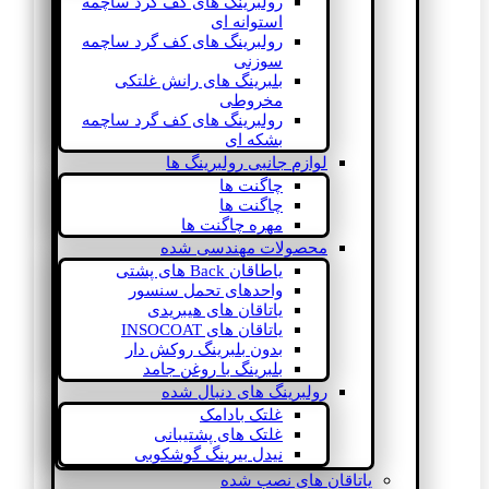
رولبرینگ های کف گرد ساچمه
استوانه ای
رولبرینگ های کف گرد ساچمه
سوزنی
بلبرینگ های رانش غلتکی
مخروطی
رولبرینگ های کف گرد ساچمه
بشکه ای
لوازم جانبی رولبرینگ ها
چاگنت ها
چاگنت ها
مهره چاگنت ها
محصولات مهندسی شده
یاطاقان Back های پشتی
واحدهای تحمل سنسور
یاتاقان های هیبریدی
یاتاقان های INSOCOAT
بدون بلبرینگ روکش دار
بلبرینگ با روغن جامد
رولبرینگ های دنبال شده
غلتک بادامک
غلتک های پشتیبانی
نیدل بیرینگ گوشکوبی
یاتاقان های نصب شده