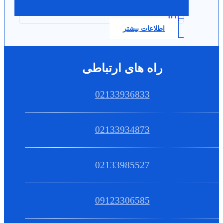
0.0
اطلاعات بیشتر
راه های ارتباطی
02133936833
02133934873
02133985527
09123306585