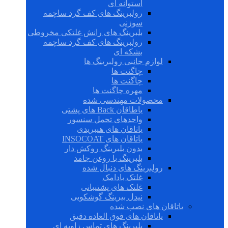
استوانه ای
رولبرینگ های کف گرد ساچمه
سوزنی
بلبرینگ های رانش غلتکی مخروطی
رولبرینگ های کف گرد ساچمه
بشکه ای
لوازم جانبی رولبرینگ ها
چاگنت ها
چاگنت ها
مهره چاگنت ها
محصولات مهندسی شده
یاطاقان Back های پشتی
واحدهای تحمل سنسور
یاتاقان های هیبریدی
یاتاقان های INSOCOAT
بدون بلبرینگ روکش دار
بلبرینگ با روغن جامد
رولبرینگ های دنبال شده
غلتک بادامک
غلتک های پشتیبانی
نیدل بیرینگ گوشکوبی
یاتاقان های نصب شده
یاتاقان های فوق العاده دقیق
بلبرینگ های تماس زاویه ای