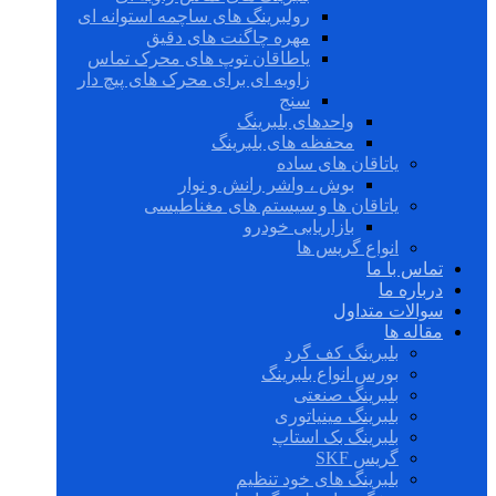
رولبرینگ های ساچمه استوانه ای
مهره چاگنت های دقیق
یاطاقان توپ های محرک تماس
زاویه ای برای محرک های پیچ دار
سنج
واحدهای بلبرینگ
محفظه های بلبرینگ
یاتاقان های ساده
بوش ، واشر رانش و نوار
یاتاقان ها و سیستم های مغناطیسی
بازاریابی خودرو
انواع گریس ها
تماس با ما
درباره ما
سوالات متداول
مقاله ها
بلبرینگ کف گرد
بورس انواع بلبرینگ
بلبرینگ صنعتی
بلبرینگ مینیاتوری
بلبرینگ بک استاپ
گریس SKF
بلبرینگ های خود تنظیم