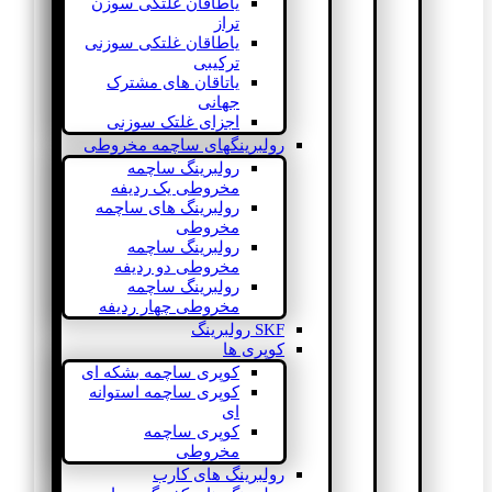
یاطاقان غلتکی سوزن
تراز
یاطاقان غلتکی سوزنی
ترکیبی
یاتاقان های مشترک
جهانی
اجزای غلتک سوزنی
رولبرینگهای ساچمه مخروطی
رولبرینگ ساچمه
مخروطی یک ردیفه
رولبرینگ های ساچمه
مخروطی
رولبرینگ ساچمه
مخروطی دو ردیفه
رولبرینگ ساچمه
مخروطی چهار ردیفه
SKF رولبرینگ
کوپری ها
کوپری ساچمه بشکه ای
کوپری ساچمه استوانه
ای
کوپری ساچمه
مخروطی
رولبرینگ های کارب