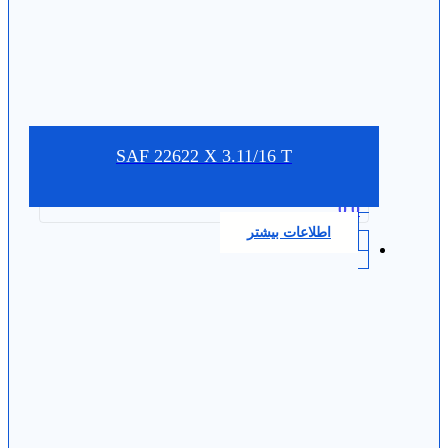
SAF 22622 X 3.11/16 T
0.0
اطلاعات بیشتر