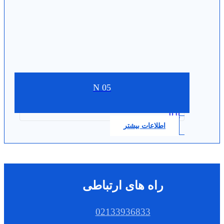
N 05
0.0
اطلاعات بیشتر
راه های ارتباطی
02133936833