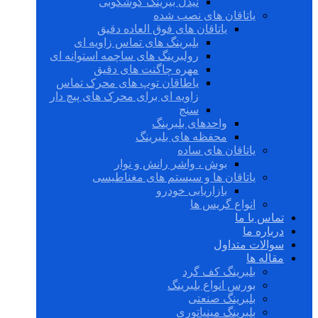
نیدل بیرینگ گوشکوبی
یاتاقان های نصب شده
یاتاقان های فوق العاده دقیق
بلبرینگ های تماس زاویه ای
رولبرینگ های ساچمه استوانه ای
مهره چاگنت های دقیق
یاطاقان توپ های محرک تماس
زاویه ای برای محرک های پیچ دار
سنج
واحدهای بلبرینگ
محفظه های بلبرینگ
یاتاقان های ساده
بوش ، واشر رانش و نوار
یاتاقان ها و سیستم های مغناطیسی
بازاریابی خودرو
انواع گریس ها
تماس با ما
درباره ما
سوالات متداول
مقاله ها
بلبرینگ کف گرد
بورس انواع بلبرینگ
بلبرینگ صنعتی
بلبرینگ مینیاتوری