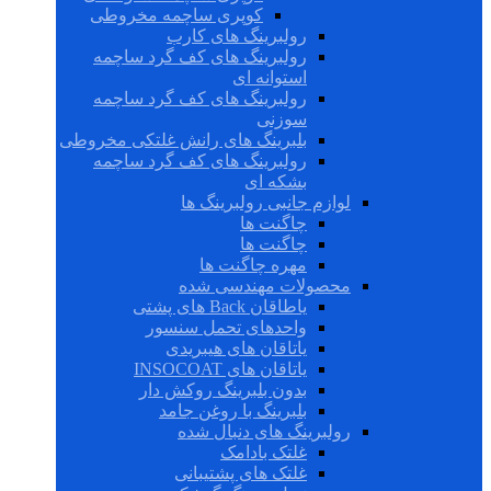
کوپری ساچمه مخروطی
رولبرینگ های کارب
رولبرینگ های کف گرد ساچمه
استوانه ای
رولبرینگ های کف گرد ساچمه
سوزنی
بلبرینگ های رانش غلتکی مخروطی
رولبرینگ های کف گرد ساچمه
بشکه ای
لوازم جانبی رولبرینگ ها
چاگنت ها
چاگنت ها
مهره چاگنت ها
محصولات مهندسی شده
یاطاقان Back های پشتی
واحدهای تحمل سنسور
یاتاقان های هیبریدی
یاتاقان های INSOCOAT
بدون بلبرینگ روکش دار
بلبرینگ با روغن جامد
رولبرینگ های دنبال شده
غلتک بادامک
غلتک های پشتیبانی