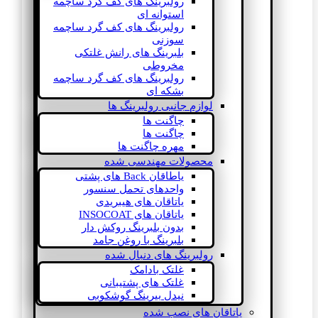
رولبرینگ های کف گرد ساچمه
استوانه ای
رولبرینگ های کف گرد ساچمه
سوزنی
بلبرینگ های رانش غلتکی
مخروطی
رولبرینگ های کف گرد ساچمه
بشکه ای
لوازم جانبی رولبرینگ ها
چاگنت ها
چاگنت ها
مهره چاگنت ها
محصولات مهندسی شده
یاطاقان Back های پشتی
واحدهای تحمل سنسور
یاتاقان های هیبریدی
یاتاقان های INSOCOAT
بدون بلبرینگ روکش دار
بلبرینگ با روغن جامد
رولبرینگ های دنبال شده
غلتک بادامک
غلتک های پشتیبانی
نیدل بیرینگ گوشکوبی
یاتاقان های نصب شده