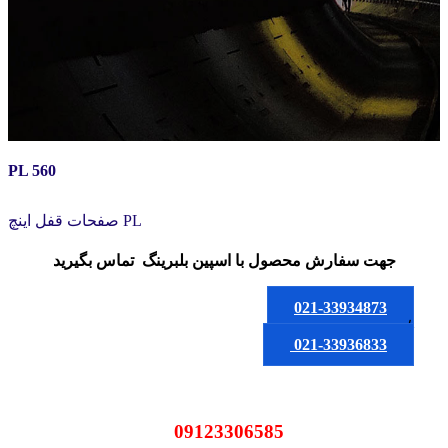
PL 560
صفحات قفل اینچ PL
جهت سفارش محصول
با اسپین بلبرینگ
تماس بگیرید
021-33934873
یا
021-33936833
09123306585