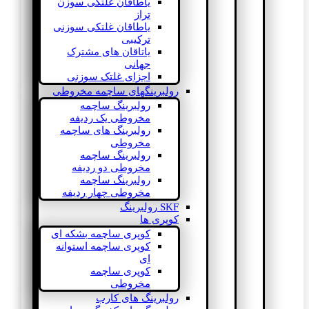
یاطاقان غلتکی سوزن
تراز
یاطاقان غلتکی سوزنی
ترکیبی
یاتاقان های مشترک
جهانی
اجزای غلتک سوزنی
رولبرینگهای ساچمه مخروطی
رولبرینگ ساچمه
مخروطی یک ردیفه
رولبرینگ های ساچمه
مخروطی
رولبرینگ ساچمه
مخروطی دو ردیفه
رولبرینگ ساچمه
مخروطی چهار ردیفه
SKF رولبرینگ
کوپری ها
کوپری ساچمه بشکه ای
کوپری ساچمه استوانه
ای
کوپری ساچمه
مخروطی
رولبرینگ های کارب