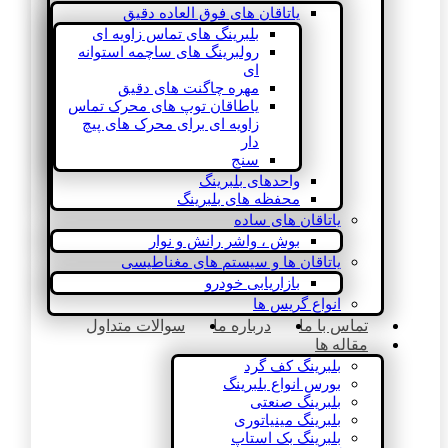
یاتاقان های فوق العاده دقیق
بلبرینگ های تماس زاویه ای
رولبرینگ های ساچمه استوانه
ای
مهره چاگنت های دقیق
یاطاقان توپ های محرک تماس
زاویه ای برای محرک های پیچ
دار
سنج
واحدهای بلبرینگ
محفظه های بلبرینگ
یاتاقان های ساده
بوش ، واشر رانش و نوار
یاتاقان ها و سیستم های مغناطیسی
بازاریابی خودرو
انواع گریس ها
تماس با ما
درباره ما
سوالات متداول
مقاله ها
بلبرینگ کف گرد
بورس انواع بلبرینگ
بلبرینگ صنعتی
بلبرینگ مینیاتوری
بلبرینگ بک استاپ