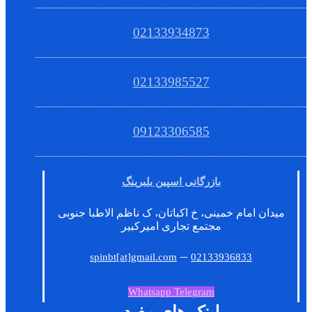
02133934873
02133985527
09123306585
بازرگانی اسپین بلبرینگ
میدان امام خمینی، خ اکباتان، ک ناظم الاطبا جنوبی
مجتمع تجاری امیرکبیر
–
spinbt[at]gmail.com
02133936833
Whatsapp
Telegram