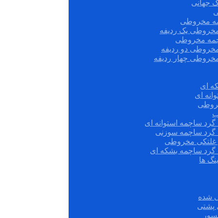
ک جهانی
ی
مه مخروطی
مخروطی یک ردیفه
چمه مخروطی
مخروطی دو ردیفه
مخروطی چهار ردیفه
ه ای
انه ای
روطی
ب
گرد ساچمه استوانه ای
 گرد ساچمه سوزنی
ش غلتکی مخروطی
 گرد ساچمه بشکه ای
نگ ها
 شده
سور