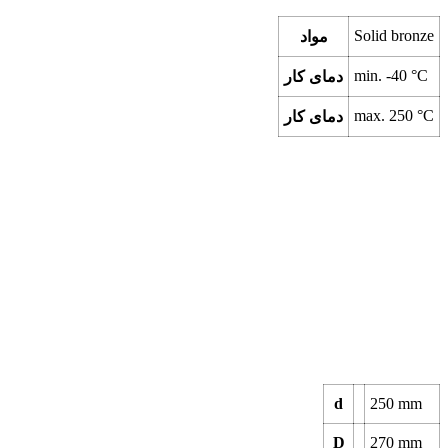
Solid bronze
مواد
min.
-40
°C
دمای کار
max.
250
°C
دمای کار
d
250
mm
D
270
mm