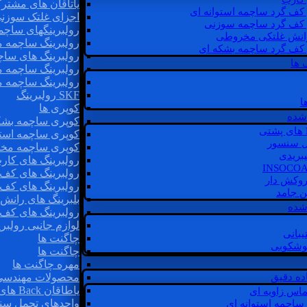
یاتاقان های مشتر
 کف گرد ساچمه استوانه ای
اجزای غلتک سوزن
 کف گرد ساچمه سوزنی
رولبرینگهای ساچ
رانش غلتکی مخروطی
رولبرینگ ساچمه 
 کف گرد ساچمه بشکه ای
رولبرینگ های سا
 ها
رولبرینگ ساچمه 
رولبرینگ ساچمه 
SKF رولبرینگ
ا
کوپری ها
شده
کوپری ساچمه بشک
کوپری ساچمه استو
ل سنسور
کوپری ساچمه مخ
یبریدی
رولبرینگ های کار
رولبرینگ های کف 
روکش دار
رولبرینگ های کف
غن جامد
بلبرینگ های ران
 شده
رولبرینگ های کف
لوازم جانبی رولبری
یبانی
چاگنت ها
گوشکوبی
چاگنت ها
مهره چاگنت ها
اده دقیق
محصولات مهندسی
یاطاقان Back های پشتی
ماس زاویه ای
واحدهای تحمل سن
 ساچمه استوانه ای