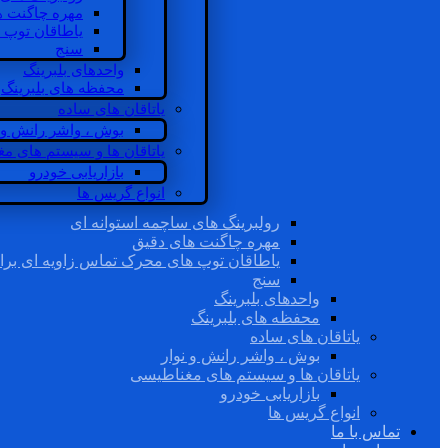
مهره چاگنت ه
یاطاقان توپ 
سنج
واحدهای بلبرینگ
محفظه های بلبرینگ
یاتاقان های ساده
بوش ، واشر رانش و ن
یاتاقان ها و سیستم های م
بازاریابی خودرو
انواع گریس ها
رولبرینگ های ساچمه استوانه ای
مهره چاگنت های دقیق
یاطاقان توپ های محرک تماس زاویه ای برا
سنج
واحدهای بلبرینگ
محفظه های بلبرینگ
یاتاقان های ساده
بوش ، واشر رانش و نوار
یاتاقان ها و سیستم های مغناطیسی
بازاریابی خودرو
انواع گریس ها
تماس با ما