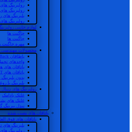
رولبرینگ های
رولبرینگ های
بلبرینگ های 
رولبرینگ های
لوازم جانبی رولبرینگ
چاگنت ها
چاگنت ها
مهره چاگنت ه
محصولات مهندسی 
یاطاقان Back های پشتی
واحدهای تحم
یاتاقان های ه
یاتاقان های INSOCOAT
بدون بلبرینگ 
بلبرینگ با رو
رولبرینگ های دنبال
غلتک بادامک
غلتک های پشت
نیدل بیرینگ 
یاتاقان های نصب شده
یاتاقان های فوق الع
بلبرینگ های ت
رولبرینگ های