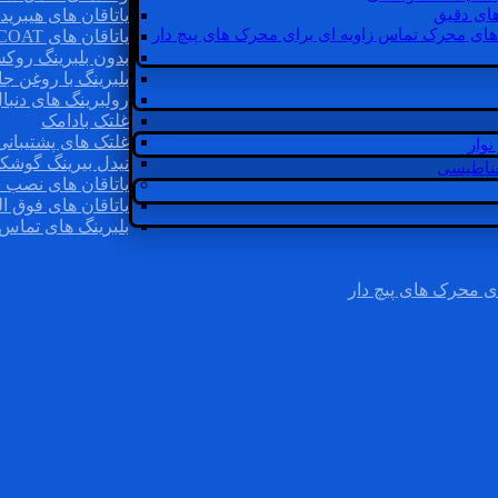
ای دقیق
یاتاقان های هیبرید
های محرک تماس زاویه ای برای محرک های پیچ دار
یاتاقان های INSOCOAT
بدون بلبرینگ روک
بلبرینگ با روغن جا
رولبرینگ های دنبا
غلتک بادامک
غلتک های پشتیبانی
وار
نیدل بیرینگ گوشک
غناطیسی
یاتاقان های نصب 
یاتاقان های فوق ال
بلبرینگ های تماس 
ی محرک های پیچ دار