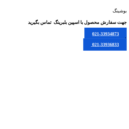
بوشینگ
جهت سفارش محصول
با اسپین بلبرینگ
تماس بگیرید
021-33934873
یا
021-33936833