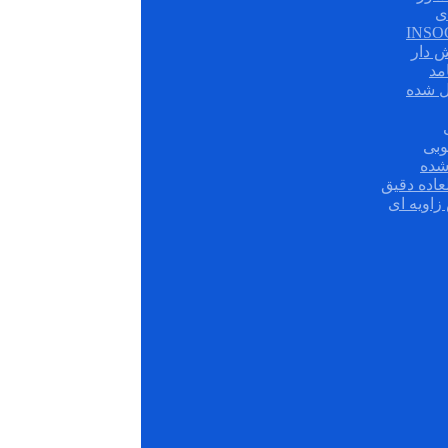
ی
ش دار
مد
ل شده
وبی
شده
عاده دقیق
زاویه ای