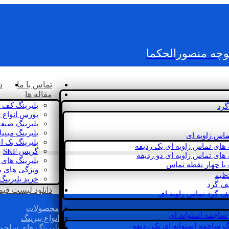
کوچه منصورالحکما
تماس با ما
د
مقاله ها
بلبرینگ کف 
گرد
بورس انواع ب
بلبرینگ صنع
بلبرینگ مینی
ماس زاویه ای
بلبرینگ بک 
 های تماس زاویه ای یک ردیفه
گریس SKF
 های تماس زاویه ای دو ردیفه
بلبرینگ های 
 با چهار نقطه تماس
ویژگی های ب
نظیم
خرید بلبرینگ
کف گرد
دانلود لیست قیمت 
ف گرد تماس زاویه ای
محصولات
 ساچمه استوانه ای
انواع بیرینگ
گ ساچمه استوانه ای یک ردیفه
بلبرینگ های ساچم