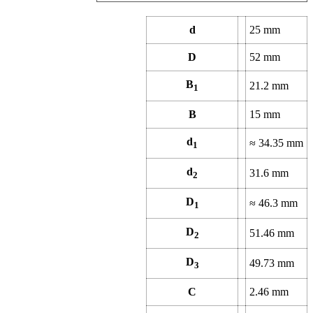
d
25
mm
D
52
mm
B
21.2
mm
1
B
15
mm
d
≈
34.35
mm
1
d
31.6
mm
2
D
≈
46.3
mm
1
D
51.46
mm
2
D
49.73
mm
3
C
2.46
mm