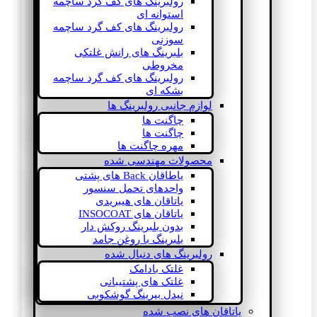
رولبرینگ های کف گرد ساچمه
استوانه ای
رولبرینگ های کف گرد ساچمه
سوزنی
بلبرینگ های رانش غلتکی
مخروطی
رولبرینگ های کف گرد ساچمه
بشکه ای
لوازم جانبی رولبرینگ ها
چاگنت ها
چاگنت ها
مهره چاگنت ها
محصولات مهندسی شده
یاطاقان Back های پشتی
واحدهای تحمل سنسور
یاتاقان های هیبریدی
یاتاقان های INSOCOAT
بدون بلبرینگ روکش دار
بلبرینگ با روغن جامد
رولبرینگ های دنبال شده
غلتک بادامک
غلتک های پشتیبانی
نیدل بیرینگ گوشکوبی
یاتاقان های نصب شده