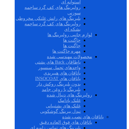
استوانه ای
رولبرینگ های کف گرد ساچمه
سوزنی
بلبرینگ های رانش غلتکی مخروطی
رولبرینگ های کف گرد ساچمه
بشکه ای
لوازم جانبی رولبرینگ ها
چاگنت ها
چاگنت ها
مهره چاگنت ها
محصولات مهندسی شده
یاطاقان Back های پشتی
واحدهای تحمل سنسور
یاتاقان های هیبریدی
یاتاقان های INSOCOAT
بدون بلبرینگ روکش دار
بلبرینگ با روغن جامد
رولبرینگ های دنبال شده
غلتک بادامک
غلتک های پشتیبانی
نیدل بیرینگ گوشکوبی
یاتاقان های نصب شده
یاتاقان های فوق العاده دقیق
بلبرینگ های تماس زاویه ای