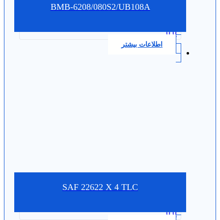
BMB-6208/080S2/UB108A
0.0
اطلاعات بیشتر
SAF 22622 X 4 TLC
0.0