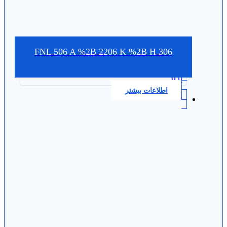
FNL 506 A %2B 2206 K %2B H 306
0.0
اطلاعات بیشتر