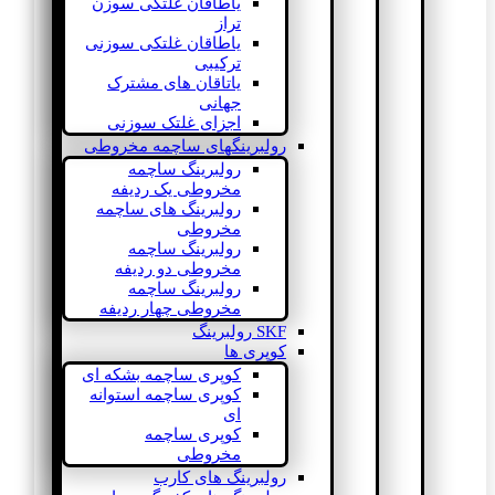
یاطاقان غلتکی سوزن
تراز
یاطاقان غلتکی سوزنی
ترکیبی
یاتاقان های مشترک
جهانی
اجزای غلتک سوزنی
رولبرینگهای ساچمه مخروطی
رولبرینگ ساچمه
مخروطی یک ردیفه
رولبرینگ های ساچمه
مخروطی
رولبرینگ ساچمه
مخروطی دو ردیفه
رولبرینگ ساچمه
مخروطی چهار ردیفه
SKF رولبرینگ
کوپری ها
کوپری ساچمه بشکه ای
کوپری ساچمه استوانه
ای
کوپری ساچمه
مخروطی
رولبرینگ های کارب