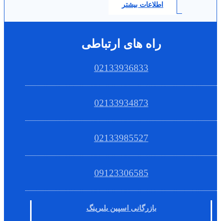
اطلاعات بیشتر
راه های ارتباطی
02133936833
02133934873
02133985527
09123306585
بازرگانی اسپین بلبرینگ