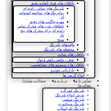
یاتاقان های فوق العاده دقیق
بلبرینگ های تماس زاویه ای
رولبرینگ های ساچمه استوانه
ای
مهره چاگنت های دقیق
یاطاقان توپ های محرک تماس
زاویه ای برای محرک های پیچ
دار
سنج
واحدهای بلبرینگ
محفظه های بلبرینگ
یاتاقان های ساده
بوش ، واشر رانش و نوار
یاتاقان ها و سیستم های مغناطیسی
بازاریابی خودرو
انواع گریس ها
تماس با ما
درباره ما
سوالات متداول
مقاله ها
بلبرینگ کف گرد
بورس انواع بلبرینگ
بلبرینگ صنعتی
بلبرینگ مینیاتوری
بلبرینگ بک استاپ