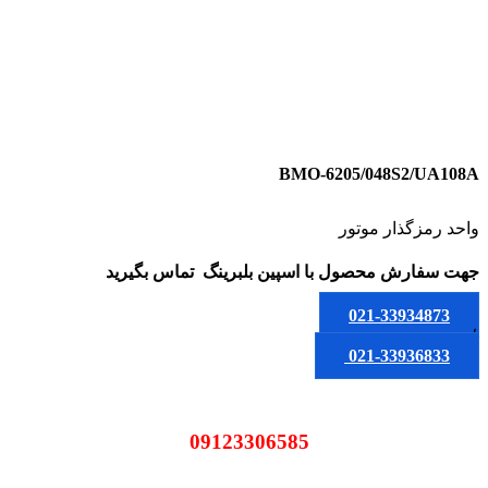
BMO-6205/048S2/UA108A
واحد رمزگذار موتور
جهت سفارش محصول
با اسپین بلبرینگ
تماس بگیرید
021-33934873
یا
021-33936833
09123306585