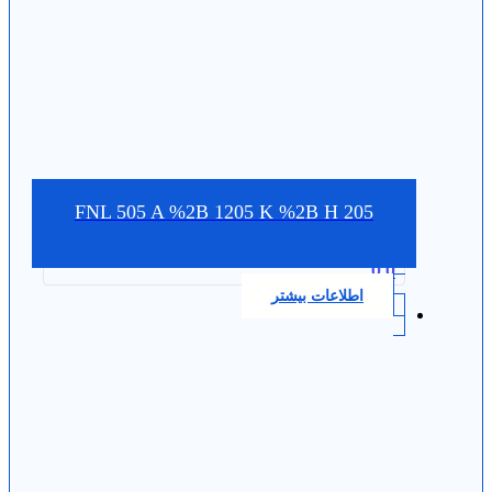
FNL 505 A %2B 1205 K %2B H 205
0.0
اطلاعات بیشتر