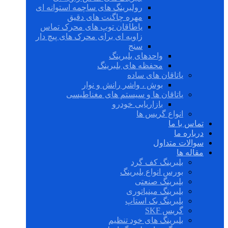
رولبرینگ های ساچمه استوانه ای
مهره چاگنت های دقیق
یاطاقان توپ های محرک تماس
زاویه ای برای محرک های پیچ دار
سنج
واحدهای بلبرینگ
محفظه های بلبرینگ
یاتاقان های ساده
بوش ، واشر رانش و نوار
یاتاقان ها و سیستم های مغناطیسی
بازاریابی خودرو
انواع گریس ها
تماس با ما
درباره ما
سوالات متداول
مقاله ها
بلبرینگ کف گرد
بورس انواع بلبرینگ
بلبرینگ صنعتی
بلبرینگ مینیاتوری
بلبرینگ بک استاپ
گریس SKF
بلبرینگ های خود تنظیم