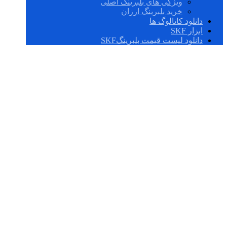
ویژگی های بلبرینگ اصلی
خرید بلبرینگ ارزان
دانلود کاتالوگ ها
ابزار SKF
دانلود لیست قیمت بلبرینگSKF
BMO-
6205/048S2/UA108