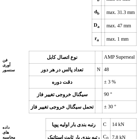
d
max.
31.3
mm
b
D
max.
47
mm
a
r
max.
1
mm
a
AMP Superseal
نوع اتصال کابل
فن
آوری
N
48
تعداد پالس در هر دور
سنسور
±
3
%
دقت دوره
90
°
سیگنال خروجی تغییر فاز
±
30
°
تحمل سیگنال خروجی تغییر فاز
C
14
kN
رتبه بندی بار اولیه پویا
داده
های
C
kN
7.8
رتبه بندی بار ثابت استاتیک
محاسبه
0