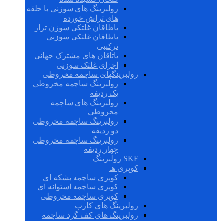
رولبرینگ های سوزنی با حلقه
های تراش خورده
یاطاقان غلتکی سوزن تراز
یاطاقان غلتکی سوزنی
ترکیبی
یاتاقان های مشترک جهانی
اجزای غلتک سوزنی
رولبرینگهای ساچمه مخروطی
رولبرینگ ساچمه مخروطی
یک ردیفه
رولبرینگ های ساچمه
مخروطی
رولبرینگ ساچمه مخروطی
دو ردیفه
رولبرینگ ساچمه مخروطی
چهار ردیفه
SKF رولبرینگ
کوپری ها
کوپری ساچمه بشکه ای
کوپری ساچمه استوانه ای
کوپری ساچمه مخروطی
رولبرینگ های کارب
رولبرینگ های کف گرد ساچمه