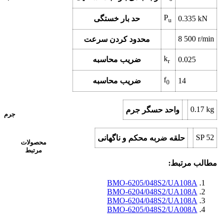
P
kN
0.335
حد بار خستگی
u
8 500
r/min
محدود کردن سرعت
k
0.025
ضریب محاسبه
r
f
14
ضریب محاسبه
0
0.17
kg
واحد حسگر جرم
جرم
SP 52
حلقه ضربه محکم و ناگهانی
محصولات
مرتبط
مطالب مرتبط:
BMO-6205/048S2/UA108A
BMO-6204/048S2/UA108A
BMO-6204/048S2/UA108A
BMO-6205/048S2/UA008A