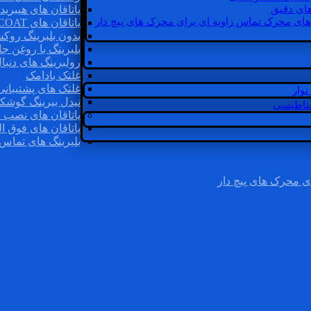
ای دقیق
یاتاقان های هیبرید
های محرک تماس زاویه ای برای محرک های پیچ دار
یاتاقان های INSOCOAT
بدون بلبرینگ روک
بلبرینگ با روغن جا
رولبرینگ های دنبا
غلتک بادامک
غلتک های پشتیبانی
وار
نیدل بیرینگ گوشک
غناطیسی
یاتاقان های نصب 
یاتاقان های فوق ال
بلبرینگ های تماس 
ی محرک های پیچ دار