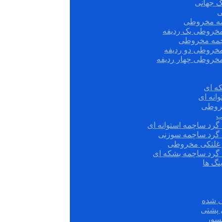
ک جهانی
ی
مه مخروطی
مخروطی یک ردیفه
چمه مخروطی
مخروطی دو ردیفه
مخروطی چهار ردیفه
ه ای
انه ای
روطی
ب
گرد ساچمه استوانه ای
 گرد ساچمه سوزنی
ش غلتکی مخروطی
 گرد ساچمه بشکه ای
نگ ها
 شده
سور