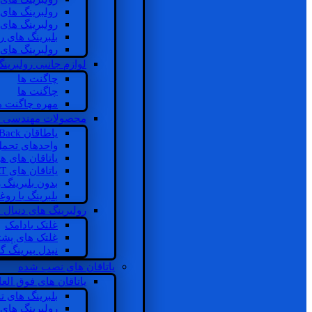
رولبرینگ های
رولبرینگ های
بلبرینگ های 
رولبرینگ های
لوازم جانبی رولبرینگ
چاگنت ها
چاگنت ها
مهره چاگنت ه
محصولات مهندسی 
یاطاقان Back های پشتی
واحدهای تحم
یاتاقان های ه
یاتاقان های INSOCOAT
بدون بلبرینگ 
بلبرینگ با رو
رولبرینگ های دنبال
غلتک بادامک
غلتک های پشت
نیدل بیرینگ 
یاتاقان های نصب شده
یاتاقان های فوق الع
بلبرینگ های ت
رولبرینگ های