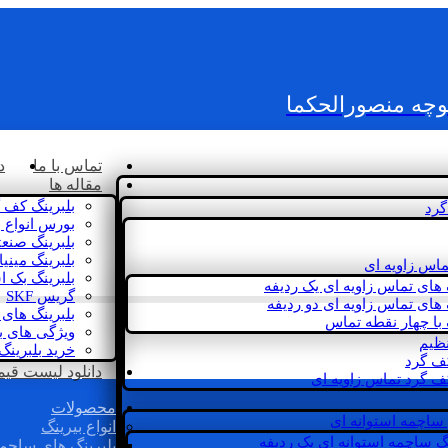
کوچه منصورالحکما
تماس با ما
د
مقاله ها
بلبرینگ کف 
گرد
بورس انواع ب
بلبرینگ صنع
بلبرینگ مینی
ماس زاویه ای
بلبرینگ بک 
 های تماس زاویه ای یک ردیفه
گریس SKF
 های تماس زاویه ای دو ردیفه
بلبرینگ های 
 با چهار نقطه تماس
ویژگی های ب
نظیم
خرید بلبرینگ
کف گرد
دانلود لیست قیمت 
ف گرد تماس زاویه ای
محصولات
 ساچمه استوانه ای
انواع بیرینگ
گ ساچمه استوانه ای یک ردیفه
بلبرینگ های ساچم