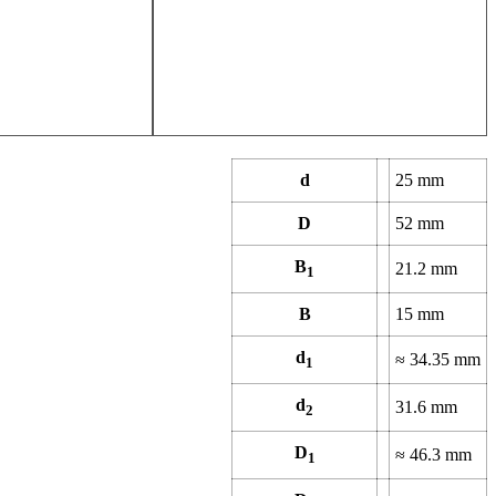
d
25
mm
D
52
mm
B
21.2
mm
1
B
15
mm
d
≈
34.35
mm
1
d
31.6
mm
2
D
≈
46.3
mm
1