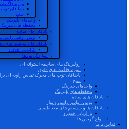
مهره چاگنت ه
یاطاقان توپ 
سنج
واحدهای بلبرینگ
محفظه های بلبرینگ
یاتاقان های ساده
بوش ، واشر رانش و ن
یاتاقان ها و سیستم های م
بازاریابی خودرو
انواع گریس ها
رولبرینگ های ساچمه استوانه ای
مهره چاگنت های دقیق
یاطاقان توپ های محرک تماس زاویه ای برا
سنج
واحدهای بلبرینگ
محفظه های بلبرینگ
یاتاقان های ساده
بوش ، واشر رانش و نوار
یاتاقان ها و سیستم های مغناطیسی
بازاریابی خودرو
انواع گریس ها
تماس با ما