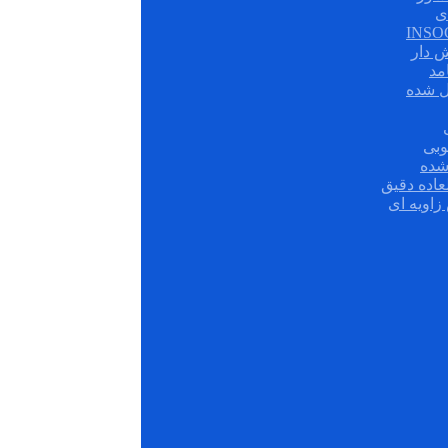
ی
ش دار
مد
ل شده
وبی
شده
عاده دقیق
زاویه ای