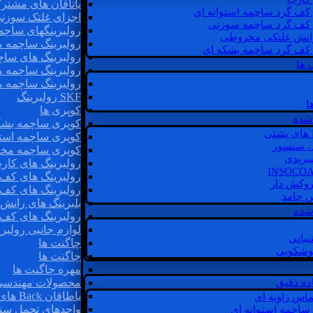
یاتاقان های مشتر
 کف گرد ساچمه استوانه ای
اجزای غلتک سوزن
 کف گرد ساچمه سوزنی
رولبرینگهای ساچ
رانش غلتکی مخروطی
رولبرینگ ساچمه 
 کف گرد ساچمه بشکه ای
رولبرینگ های سا
 ها
رولبرینگ ساچمه 
رولبرینگ ساچمه 
SKF رولبرینگ
ا
کوپری ها
شده
کوپری ساچمه بشک
کوپری ساچمه استو
ل سنسور
کوپری ساچمه مخ
یبریدی
رولبرینگ های کار
رولبرینگ های کف 
روکش دار
رولبرینگ های کف
غن جامد
بلبرینگ های ران
 شده
رولبرینگ های کف
لوازم جانبی رولبری
یبانی
چاگنت ها
گوشکوبی
چاگنت ها
مهره چاگنت ها
اده دقیق
محصولات مهندسی
یاطاقان Back های پشتی
ماس زاویه ای
واحدهای تحمل سن
 ساچمه استوانه ای