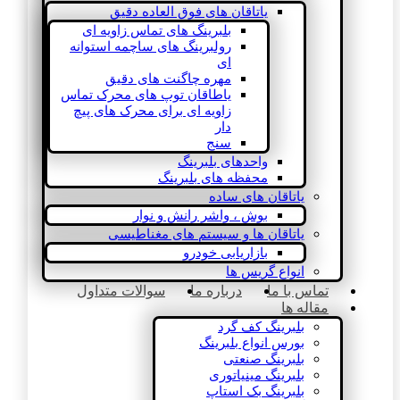
یاتاقان های فوق العاده دقیق
بلبرینگ های تماس زاویه ای
رولبرینگ های ساچمه استوانه
ای
مهره چاگنت های دقیق
یاطاقان توپ های محرک تماس
زاویه ای برای محرک های پیچ
دار
سنج
واحدهای بلبرینگ
محفظه های بلبرینگ
یاتاقان های ساده
بوش ، واشر رانش و نوار
یاتاقان ها و سیستم های مغناطیسی
بازاریابی خودرو
انواع گریس ها
تماس با ما
درباره ما
سوالات متداول
مقاله ها
بلبرینگ کف گرد
بورس انواع بلبرینگ
بلبرینگ صنعتی
بلبرینگ مینیاتوری
بلبرینگ بک استاپ