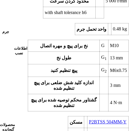
5 000
r/min
محدود کردن سرعت
with shaft tolerance h6
0.48
kg
واحد تحمل جرم
جرم
G
M10
نخ برای پیچ و مهره اتصال
اطلاعات
نصب
G
mm
13
طول نخ
1
G
M6x0.75
پیچ تنظیم کنید
2
اندازه کلید شش ضلعی برای پیچ
3
mm
تنظیم شده
گشتاور محکم توصیه شده برای پیچ
4
N·m
تنظیم شده
P2BTSS 504MM-Y
مسکن
محصولات
گنجانده