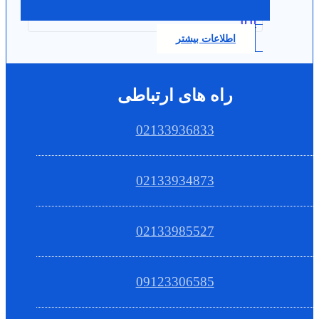
0.0
اطلاعات بیشتر
راه های ارتباطی
02133936833
02133934873
02133985527
09123306585