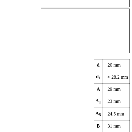
d
20
mm
d
≈
28.2
mm
1
A
29
mm
A
23
mm
1
A
24.5
mm
5
B
31
mm