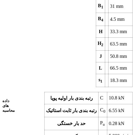
B
31
mm
1
B
4.5
mm
4
H
33.3
mm
H
63.5
mm
2
J
50.8
mm
L
66.5
mm
s
18.3
mm
1
C
10.8
kN
رتبه بندی بار اولیه پویا
داده
های
C
kN
6.55
رتبه بندی بار ثابت استاتیک
محاسبه
0
P
kN
0.28
حد بار خستگی
u