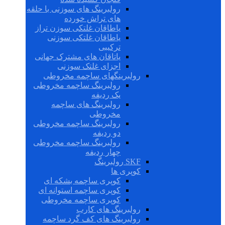
رولبرینگ های سوزنی با حلقه
های تراش خورده
یاطاقان غلتکی سوزن تراز
یاطاقان غلتکی سوزنی
ترکیبی
یاتاقان های مشترک جهانی
اجزای غلتک سوزنی
رولبرینگهای ساچمه مخروطی
رولبرینگ ساچمه مخروطی
یک ردیفه
رولبرینگ های ساچمه
مخروطی
رولبرینگ ساچمه مخروطی
دو ردیفه
رولبرینگ ساچمه مخروطی
چهار ردیفه
SKF رولبرینگ
کوپری ها
کوپری ساچمه بشکه ای
کوپری ساچمه استوانه ای
کوپری ساچمه مخروطی
رولبرینگ های کارب
رولبرینگ های کف گرد ساچمه