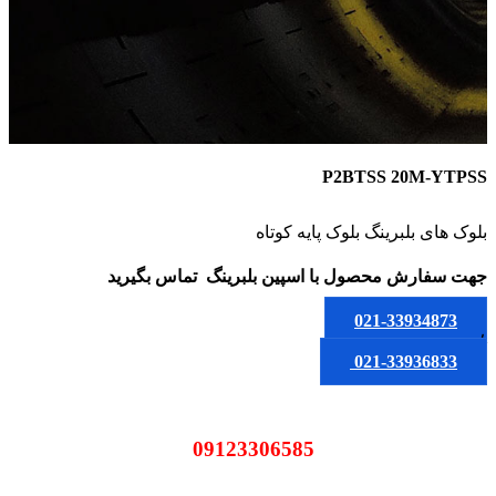
P2BTSS 20M-YTPSS
بلوک های بلبرینگ بلوک پایه کوتاه
جهت سفارش محصول
با اسپین بلبرینگ
تماس بگیرید
021-33934873
یا
021-33936833
09123306585