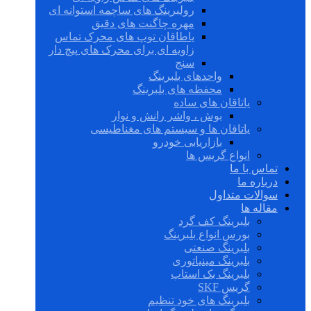
رولبرینگ های ساچمه استوانه ای
مهره چاگنت های دقیق
یاطاقان توپ های محرک تماس
زاویه ای برای محرک های پیچ دار
سنج
واحدهای بلبرینگ
محفظه های بلبرینگ
یاتاقان های ساده
بوش ، واشر رانش و نوار
یاتاقان ها و سیستم های مغناطیسی
بازاریابی خودرو
انواع گریس ها
تماس با ما
درباره ما
سوالات متداول
مقاله ها
بلبرینگ کف گرد
بورس انواع بلبرینگ
بلبرینگ صنعتی
بلبرینگ مینیاتوری
بلبرینگ بک استاپ
گریس SKF
بلبرینگ های خود تنظیم