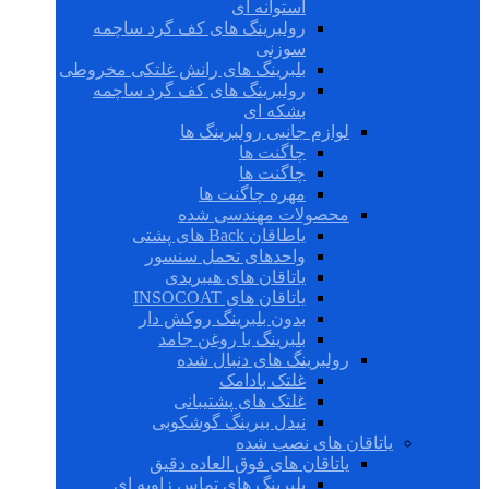
استوانه ای
رولبرینگ های کف گرد ساچمه
سوزنی
بلبرینگ های رانش غلتکی مخروطی
رولبرینگ های کف گرد ساچمه
بشکه ای
لوازم جانبی رولبرینگ ها
چاگنت ها
چاگنت ها
مهره چاگنت ها
محصولات مهندسی شده
یاطاقان Back های پشتی
واحدهای تحمل سنسور
یاتاقان های هیبریدی
یاتاقان های INSOCOAT
بدون بلبرینگ روکش دار
بلبرینگ با روغن جامد
رولبرینگ های دنبال شده
غلتک بادامک
غلتک های پشتیبانی
نیدل بیرینگ گوشکوبی
یاتاقان های نصب شده
یاتاقان های فوق العاده دقیق
بلبرینگ های تماس زاویه ای