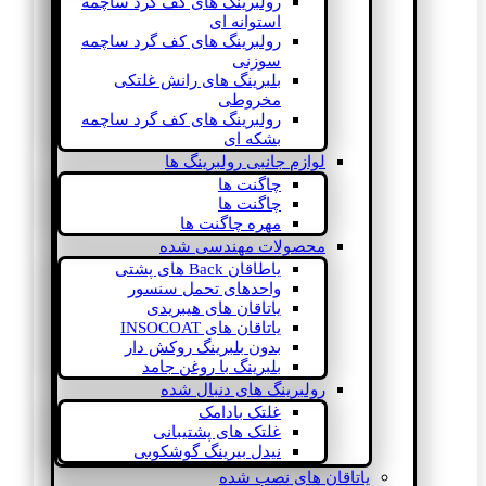
رولبرینگ های کف گرد ساچمه
استوانه ای
رولبرینگ های کف گرد ساچمه
سوزنی
بلبرینگ های رانش غلتکی
مخروطی
رولبرینگ های کف گرد ساچمه
بشکه ای
لوازم جانبی رولبرینگ ها
چاگنت ها
چاگنت ها
مهره چاگنت ها
محصولات مهندسی شده
یاطاقان Back های پشتی
واحدهای تحمل سنسور
یاتاقان های هیبریدی
یاتاقان های INSOCOAT
بدون بلبرینگ روکش دار
بلبرینگ با روغن جامد
رولبرینگ های دنبال شده
غلتک بادامک
غلتک های پشتیبانی
نیدل بیرینگ گوشکوبی
یاتاقان های نصب شده