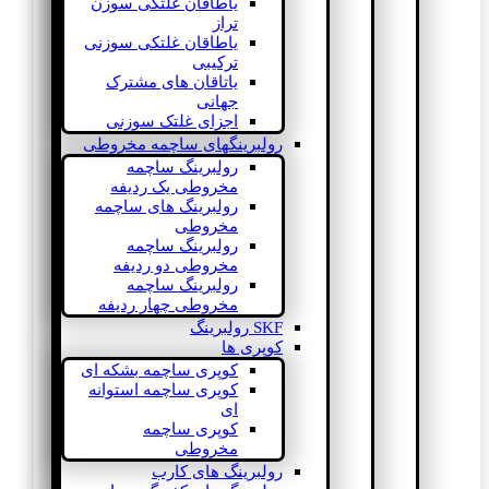
یاطاقان غلتکی سوزن
تراز
یاطاقان غلتکی سوزنی
ترکیبی
یاتاقان های مشترک
جهانی
اجزای غلتک سوزنی
رولبرینگهای ساچمه مخروطی
رولبرینگ ساچمه
مخروطی یک ردیفه
رولبرینگ های ساچمه
مخروطی
رولبرینگ ساچمه
مخروطی دو ردیفه
رولبرینگ ساچمه
مخروطی چهار ردیفه
SKF رولبرینگ
کوپری ها
کوپری ساچمه بشکه ای
کوپری ساچمه استوانه
ای
کوپری ساچمه
مخروطی
رولبرینگ های کارب