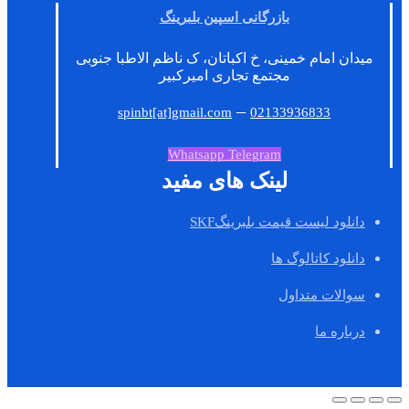
بازرگانی اسپین بلبرینگ
میدان امام خمینی، خ اکباتان، ک ناظم الاطبا جنوبی
مجتمع تجاری امیرکبیر
–
spinbt[at]gmail.com
02133936833
Whatsapp
Telegram
لینک های مفید
دانلود لیست قیمت بلبرینگSKF
دانلود کاتالوگ ها
سوالات متداول
درباره ما