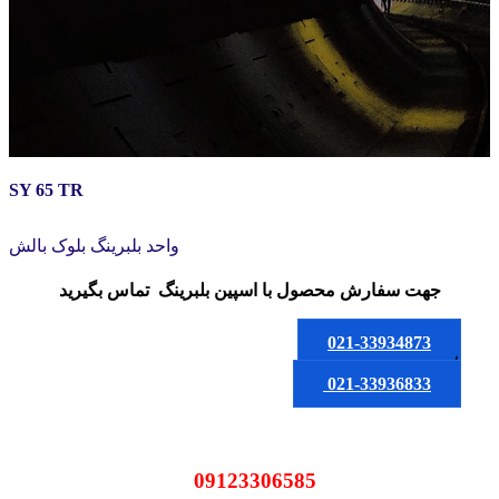
SY 65 TR
واحد بلبرینگ بلوک بالش
جهت سفارش محصول
با اسپین بلبرینگ
تماس بگیرید
021-33934873
یا
021-33936833
09123306585