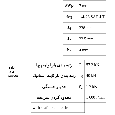
SW
7
mm
N
G
1/4-28 SAE-LT
N
J
238
mm
6
J
22.5
mm
7
N
4
mm
4
C
57.2
kN
رتبه بندی بار اولیه پویا
داده
های
C
kN
40
رتبه بندی بار ثابت استاتیک
محاسبه
0
P
kN
1.7
حد بار خستگی
u
1 600
r/min
محدود کردن سرعت
with shaft tolerance h6