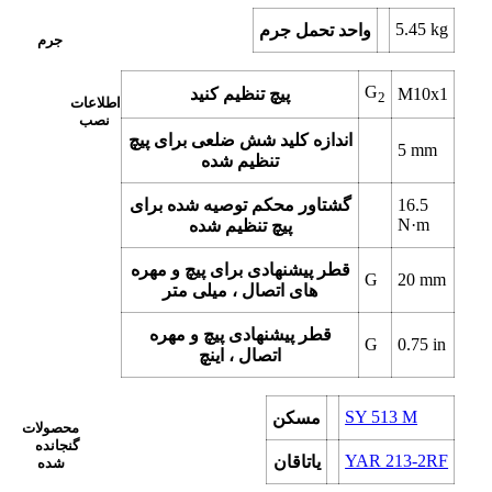
5.45
kg
واحد تحمل جرم
جرم
G
M10x1
پیچ تنظیم کنید
2
اطلاعات
نصب
اندازه کلید شش ضلعی برای پیچ
5
mm
تنظیم شده
16.5
گشتاور محکم توصیه شده برای
N·m
پیچ تنظیم شده
قطر پیشنهادی برای پیچ و مهره
G
20
mm
های اتصال ، میلی متر
قطر پیشنهادی پیچ و مهره
G
0.75
in
اتصال ، اینچ
SY 513 M
مسکن
محصولات
گنجانده
YAR 213-2RF
یاتاقان
شده