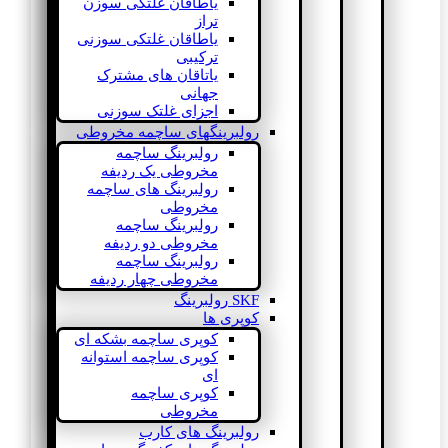
یاطاقان غلتکی سوزن
تراز
یاطاقان غلتکی سوزنی
ترکیبی
یاتاقان های مشترک
جهانی
اجزای غلتک سوزنی
رولبرینگهای ساچمه مخروطی
رولبرینگ ساچمه
مخروطی یک ردیفه
رولبرینگ های ساچمه
مخروطی
رولبرینگ ساچمه
مخروطی دو ردیفه
رولبرینگ ساچمه
مخروطی چهار ردیفه
SKF رولبرینگ
کوپری ها
کوپری ساچمه بشکه ای
کوپری ساچمه استوانه
ای
کوپری ساچمه
مخروطی
رولبرینگ های کارب