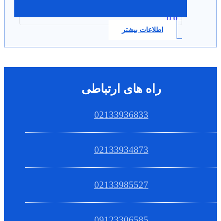
0.0
اطلاعات بیشتر
راه های ارتباطی
02133936833
02133934873
02133985527
09123306585