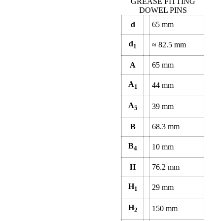
GREASE FITTING
DOWEL PINS
d
65
mm
d
≈
82.5
mm
1
A
65
mm
A
44
mm
1
A
39
mm
5
B
68.3
mm
B
10
mm
4
H
76.2
mm
H
29
mm
1
H
150
mm
2