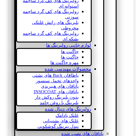
رولبرینگ های کف گرد ساچمه
استوانه ای
رولبرینگ های کف گرد ساچمه
سوزنی
بلبرینگ های رانش غلتکی
مخروطی
رولبرینگ های کف گرد ساچمه
بشکه ای
لوازم جانبی رولبرینگ ها
چاگنت ها
چاگنت ها
مهره چاگنت ها
محصولات مهندسی شده
یاطاقان Back های پشتی
واحدهای تحمل سنسور
یاتاقان های هیبریدی
یاتاقان های INSOCOAT
بدون بلبرینگ روکش دار
بلبرینگ با روغن جامد
رولبرینگ های دنبال شده
غلتک بادامک
غلتک های پشتیبانی
نیدل بیرینگ گوشکوبی
یاتاقان های نصب شده