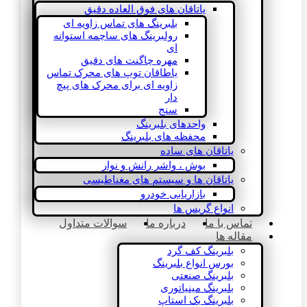
یاتاقان های فوق العاده دقیق
بلبرینگ های تماس زاویه ای
رولبرینگ های ساچمه استوانه
ای
مهره چاگنت های دقیق
یاطاقان توپ های محرک تماس
زاویه ای برای محرک های پیچ
دار
سنج
واحدهای بلبرینگ
محفظه های بلبرینگ
یاتاقان های ساده
بوش ، واشر رانش و نوار
یاتاقان ها و سیستم های مغناطیسی
بازاریابی خودرو
انواع گریس ها
تماس با ما
درباره ما
سوالات متداول
مقاله ها
بلبرینگ کف گرد
بورس انواع بلبرینگ
بلبرینگ صنعتی
بلبرینگ مینیاتوری
بلبرینگ بک استاپ