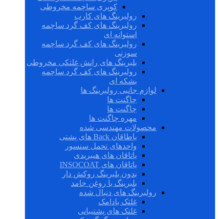
کوپری ساچمه مخروطی
رولبرینگ های کارب
رولبرینگ های کف گرد ساچمه
استوانه ای
رولبرینگ های کف گرد ساچمه
سوزنی
بلبرینگ های رانش غلتکی مخروطی
رولبرینگ های کف گرد ساچمه
بشکه ای
لوازم جانبی رولبرینگ ها
چاگنت ها
چاگنت ها
مهره چاگنت ها
محصولات مهندسی شده
یاطاقان Back های پشتی
واحدهای تحمل سنسور
یاتاقان های هیبریدی
یاتاقان های INSOCOAT
بدون بلبرینگ روکش دار
بلبرینگ با روغن جامد
رولبرینگ های دنبال شده
غلتک بادامک
غلتک های پشتیبانی