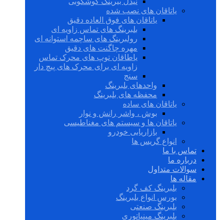
نیدل بیرینگ گوشکوبی
یاتاقان های نصب شده
یاتاقان های فوق العاده دقیق
بلبرینگ های تماس زاویه ای
رولبرینگ های ساچمه استوانه ای
مهره چاگنت های دقیق
یاطاقان توپ های محرک تماس
زاویه ای برای محرک های پیچ دار
سنج
واحدهای بلبرینگ
محفظه های بلبرینگ
یاتاقان های ساده
بوش ، واشر رانش و نوار
یاتاقان ها و سیستم های مغناطیسی
بازاریابی خودرو
انواع گریس ها
تماس با ما
درباره ما
سوالات متداول
مقاله ها
بلبرینگ کف گرد
بورس انواع بلبرینگ
بلبرینگ صنعتی
بلبرینگ مینیاتوری