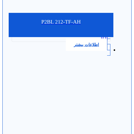
P2BL 212-TF-AH
0.0
اطلاعات بیشتر