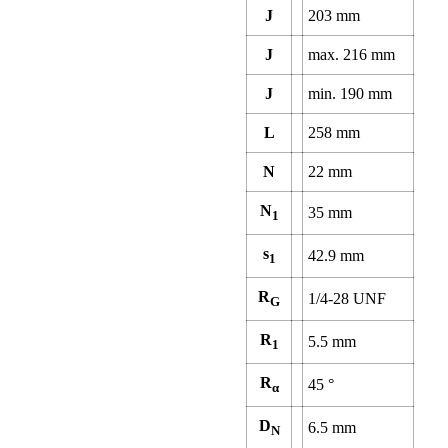
J
203
mm
J
max.
216
mm
J
min.
190
mm
L
258
mm
N
22
mm
N
35
mm
1
s
42.9
mm
1
R
1/4-28 UNF
G
R
5.5
mm
1
R
45
°
α
D
6.5
mm
N