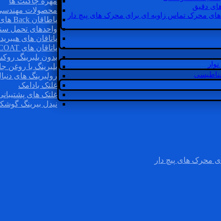
مهره چاگنت ها
ای دقیق
محصولات مهندسی
های محرک تماس زاویه ای برای محرک های پیچ دار
یاطاقان Back های پشتی
واحدهای تحمل سن
یاتاقان های هیبرید
یاتاقان های INSOCOAT
بدون بلبرینگ روک
وار
بلبرینگ با روغن جا
غناطیسی
رولبرینگ های دنبا
غلتک بادامک
غلتک های پشتیبانی
نیدل بیرینگ گوشک
ی محرک های پیچ دار