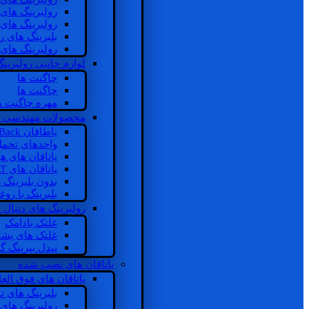
رولبرینگ های
رولبرینگ های
بلبرینگ های 
رولبرینگ های
لوازم جانبی رولبرینگ
چاگنت ها
چاگنت ها
مهره چاگنت ه
محصولات مهندسی 
یاطاقان Back های پشتی
واحدهای تحم
یاتاقان های ه
یاتاقان های INSOCOAT
بدون بلبرینگ 
بلبرینگ با رو
رولبرینگ های دنبال
غلتک بادامک
غلتک های پشت
نیدل بیرینگ 
یاتاقان های نصب شده
یاتاقان های فوق الع
بلبرینگ های ت
رولبرینگ های