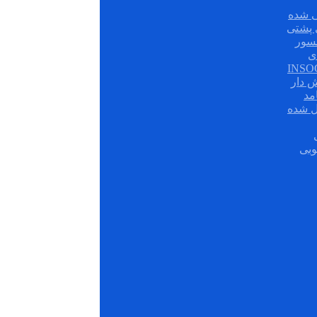
 شده
سور
ی
ش دار
مد
ل شده
وبی