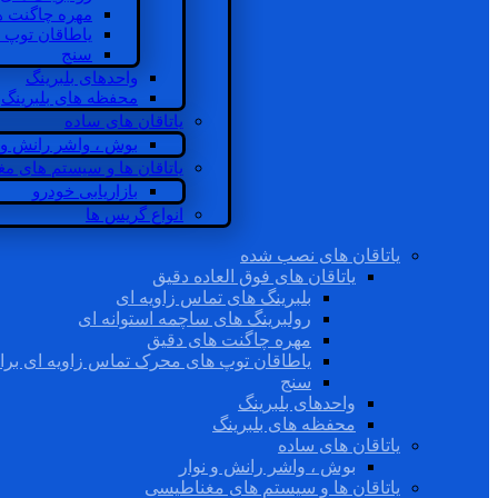
مهره چاگنت ه
یاطاقان توپ 
سنج
واحدهای بلبرینگ
محفظه های بلبرینگ
یاتاقان های ساده
بوش ، واشر رانش و ن
یاتاقان ها و سیستم های م
بازاریابی خودرو
انواع گریس ها
یاتاقان های نصب شده
یاتاقان های فوق العاده دقیق
بلبرینگ های تماس زاویه ای
رولبرینگ های ساچمه استوانه ای
مهره چاگنت های دقیق
یاطاقان توپ های محرک تماس زاویه ای برا
سنج
واحدهای بلبرینگ
محفظه های بلبرینگ
یاتاقان های ساده
بوش ، واشر رانش و نوار
یاتاقان ها و سیستم های مغناطیسی