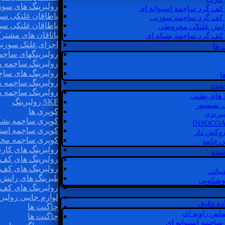
رولبرینگ های سوز
 کف گرد ساچمه استوانه ای
یاطاقان غلتکی سو
 کف گرد ساچمه سوزنی
یاطاقان غلتکی سو
رانش غلتکی مخروطی
یاتاقان های مشتر
 کف گرد ساچمه بشکه ای
اجزای غلتک سوزن
 ها
رولبرینگهای ساچ
رولبرینگ ساچمه 
رولبرینگ های سا
ا
رولبرینگ ساچمه 
شده
رولبرینگ ساچمه 
SKF رولبرینگ
ل سنسور
کوپری ها
یبریدی
کوپری ساچمه بشک
کوپری ساچمه استو
روکش دار
کوپری ساچمه مخ
غن جامد
رولبرینگ های کار
 شده
رولبرینگ های کف 
رولبرینگ های کف
یبانی
بلبرینگ های ران
گوشکوبی
رولبرینگ های کف
لوازم جانبی رولبری
اده دقیق
چاگنت ها
ماس زاویه ای
چاگنت ها
 ساچمه استوانه ای