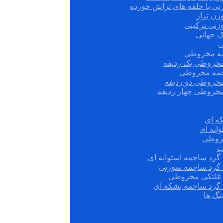
نی با حلقه های تراش خورده
زن تراز
زنی ترکیبی
ک جهانی
ی
مه مخروطی
مخروطی یک ردیفه
چمه مخروطی
مخروطی دو ردیفه
مخروطی چهار ردیفه
ه ای
انه ای
روطی
ب
گرد ساچمه استوانه ای
 گرد ساچمه سوزنی
ش غلتکی مخروطی
 گرد ساچمه بشکه ای
نگ ها