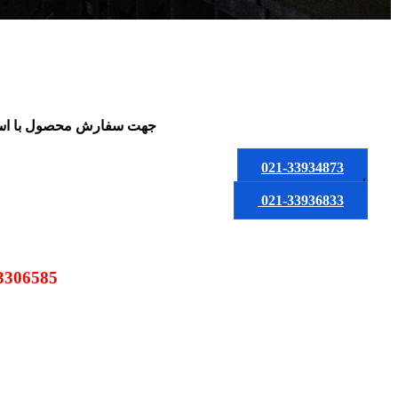
جهت سفارش محصول
با ا
021-33934873
یا
021-33936833
09123306585