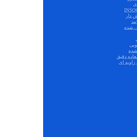
ی
ش دار
مد
ل شده
وبی
شده
عاده دقیق
زاویه ای