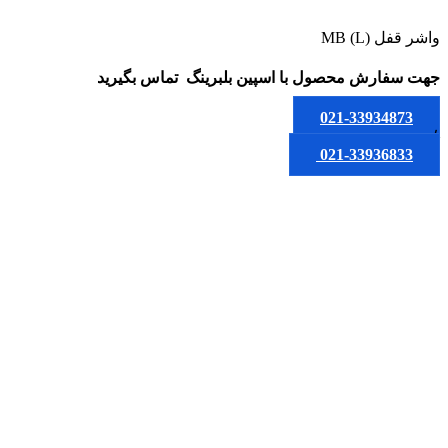
واشر قفل MB (L)
جهت سفارش محصول
با اسپین بلبرینگ
تماس بگیرید
021-33934873
یا
021-33936833