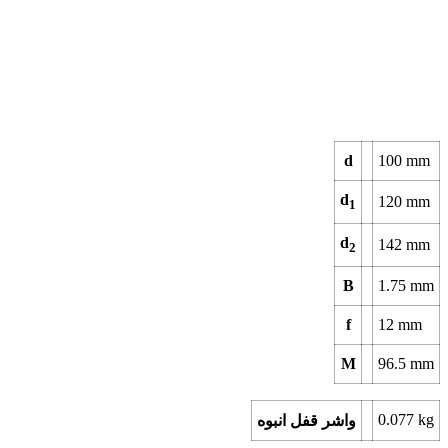
d
100
mm
d
120
mm
1
d
142
mm
2
B
1.75
mm
f
12
mm
M
96.5
mm
0.077
kg
واشر قفل انبوه