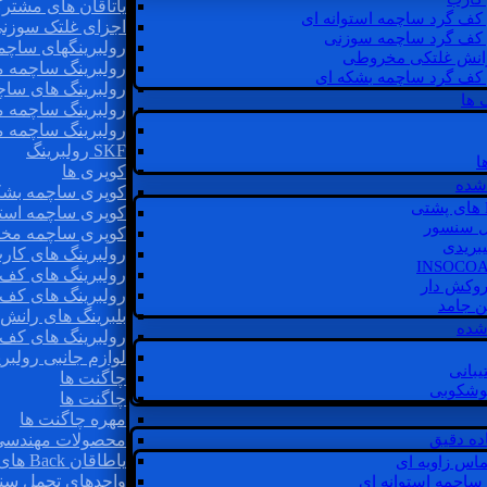
یاتاقان های مشتر
 کف گرد ساچمه استوانه ای
اجزای غلتک سوزن
 کف گرد ساچمه سوزنی
رولبرینگهای ساچ
رانش غلتکی مخروطی
رولبرینگ ساچمه 
 کف گرد ساچمه بشکه ای
رولبرینگ های سا
 ها
رولبرینگ ساچمه 
رولبرینگ ساچمه 
SKF رولبرینگ
ا
کوپری ها
شده
کوپری ساچمه بشک
کوپری ساچمه استو
ل سنسور
کوپری ساچمه مخ
یبریدی
رولبرینگ های کار
رولبرینگ های کف 
روکش دار
رولبرینگ های کف
غن جامد
بلبرینگ های ران
 شده
رولبرینگ های کف
لوازم جانبی رولبری
یبانی
چاگنت ها
گوشکوبی
چاگنت ها
مهره چاگنت ها
اده دقیق
محصولات مهندسی
یاطاقان Back های پشتی
ماس زاویه ای
واحدهای تحمل سن
 ساچمه استوانه ای