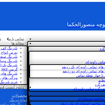
کوچه منصورالحکما
تماس با ما
د
مقاله ها
بلبرینگ کف 
گرد
بورس انواع ب
بلبرینگ صنع
بلبرینگ مینی
ماس زاویه ای
بلبرینگ بک 
 های تماس زاویه ای یک ردیفه
گریس SKF
 های تماس زاویه ای دو ردیفه
بلبرینگ های 
 با چهار نقطه تماس
ویژگی های ب
نظیم
خرید بلبرینگ
کف گرد
دانلود لیست قیمت 
ف گرد تماس زاویه ای
محصولات
 ساچمه استوانه ای
انواع بیرینگ
گ ساچمه استوانه ای یک ردیفه
بلبرینگ های ساچم