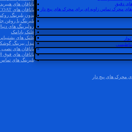
ای دقیق
یاتاقان های هیبرید
های محرک تماس زاویه ای برای محرک های پیچ دار
یاتاقان های INSOCOAT
بدون بلبرینگ روک
بلبرینگ با روغن جا
رولبرینگ های دنبا
غلتک بادامک
غلتک های پشتیبانی
وار
نیدل بیرینگ گوشک
غناطیسی
یاتاقان های نصب 
یاتاقان های فوق ال
بلبرینگ های تماس 
ی محرک های پیچ دار