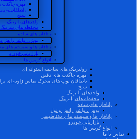
مهره چاگنت ه
یاطاقان توپ 
سنج
واحدهای بلبرینگ
محفظه های بلبرینگ
یاتاقان های ساده
بوش ، واشر رانش و ن
یاتاقان ها و سیستم های م
بازاریابی خودرو
انواع گریس ها
رولبرینگ های ساچمه استوانه ای
مهره چاگنت های دقیق
یاطاقان توپ های محرک تماس زاویه ای برا
سنج
واحدهای بلبرینگ
محفظه های بلبرینگ
یاتاقان های ساده
بوش ، واشر رانش و نوار
یاتاقان ها و سیستم های مغناطیسی
بازاریابی خودرو
انواع گریس ها
تماس با ما