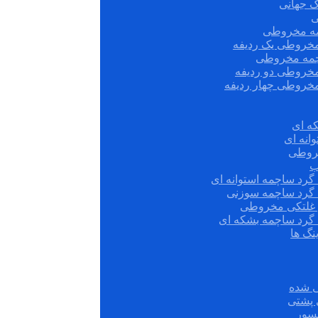
ک جهانی
ی
مه مخروطی
مخروطی یک ردیفه
چمه مخروطی
مخروطی دو ردیفه
مخروطی چهار ردیفه
ه ای
انه ای
روطی
ب
گرد ساچمه استوانه ای
 گرد ساچمه سوزنی
ش غلتکی مخروطی
 گرد ساچمه بشکه ای
نگ ها
 شده
سور