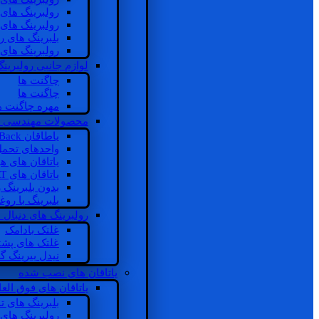
رولبرینگ های
رولبرینگ های
بلبرینگ های 
رولبرینگ های
لوازم جانبی رولبرینگ
چاگنت ها
چاگنت ها
مهره چاگنت ه
محصولات مهندسی 
یاطاقان Back های پشتی
واحدهای تحم
یاتاقان های ه
یاتاقان های INSOCOAT
بدون بلبرینگ 
بلبرینگ با رو
رولبرینگ های دنبال
غلتک بادامک
غلتک های پشت
نیدل بیرینگ 
یاتاقان های نصب شده
یاتاقان های فوق الع
بلبرینگ های ت
رولبرینگ های