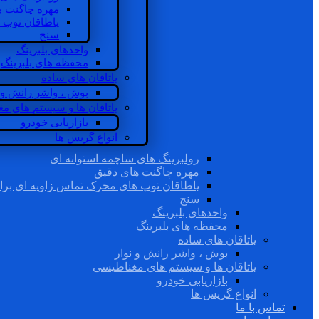
مهره چاگنت ه
یاطاقان توپ 
سنج
واحدهای بلبرینگ
محفظه های بلبرینگ
یاتاقان های ساده
بوش ، واشر رانش و ن
یاتاقان ها و سیستم های م
بازاریابی خودرو
انواع گریس ها
رولبرینگ های ساچمه استوانه ای
مهره چاگنت های دقیق
یاطاقان توپ های محرک تماس زاویه ای برا
سنج
واحدهای بلبرینگ
محفظه های بلبرینگ
یاتاقان های ساده
بوش ، واشر رانش و نوار
یاتاقان ها و سیستم های مغناطیسی
بازاریابی خودرو
انواع گریس ها
تماس با ما