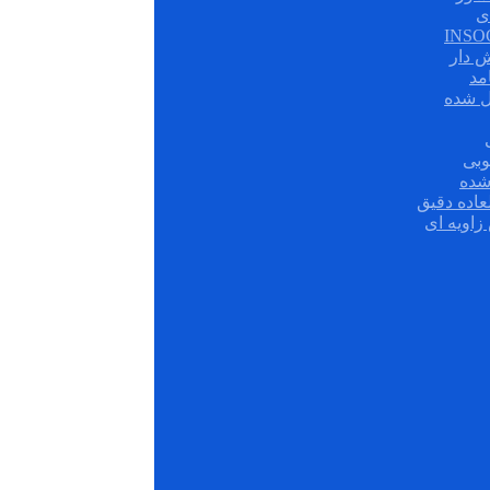
ی
ش دار
مد
ل شده
وبی
شده
عاده دقیق
زاویه ای