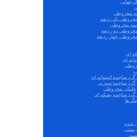
ک جهانی
ی
مه مخروطی
مخروطی یک ردیفه
چمه مخروطی
مخروطی دو ردیفه
مخروطی چهار ردیفه
ه ای
انه ای
روطی
ب
گرد ساچمه استوانه ای
 گرد ساچمه سوزنی
ش غلتکی مخروطی
 گرد ساچمه بشکه ای
نگ ها
 شده
سور