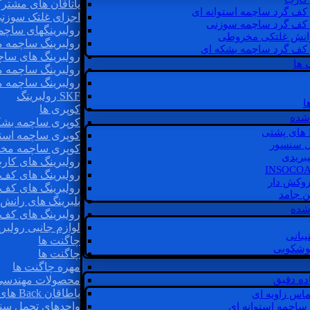
یاتاقان های مشتر
 کف گرد ساچمه استوانه ای
اجزای غلتک سوزن
 کف گرد ساچمه سوزنی
رولبرینگهای ساچ
رانش غلتکی مخروطی
رولبرینگ ساچمه 
 کف گرد ساچمه بشکه ای
رولبرینگ های سا
 ها
رولبرینگ ساچمه 
رولبرینگ ساچمه 
SKF رولبرینگ
ا
کوپری ها
شده
کوپری ساچمه بشک
کوپری ساچمه استو
ل سنسور
کوپری ساچمه مخ
یبریدی
رولبرینگ های کار
رولبرینگ های کف 
روکش دار
رولبرینگ های کف
غن جامد
بلبرینگ های ران
 شده
رولبرینگ های کف
لوازم جانبی رولبری
یبانی
چاگنت ها
گوشکوبی
چاگنت ها
مهره چاگنت ها
اده دقیق
محصولات مهندسی
یاطاقان Back های پشتی
ماس زاویه ای
واحدهای تحمل سن
 ساچمه استوانه ای