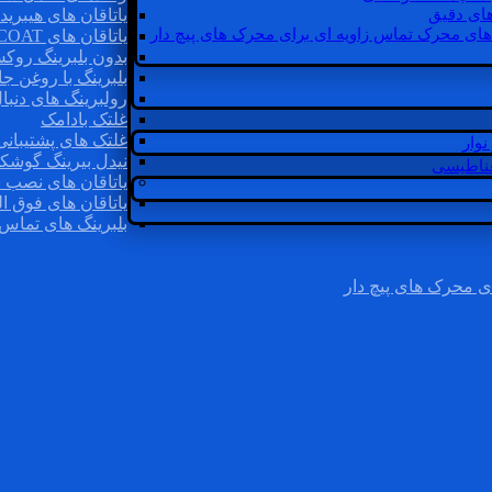
ای دقیق
یاتاقان های هیبرید
های محرک تماس زاویه ای برای محرک های پیچ دار
یاتاقان های INSOCOAT
بدون بلبرینگ روک
بلبرینگ با روغن جا
رولبرینگ های دنبا
غلتک بادامک
غلتک های پشتیبانی
وار
نیدل بیرینگ گوشک
غناطیسی
یاتاقان های نصب 
یاتاقان های فوق ال
بلبرینگ های تماس 
ی محرک های پیچ دار