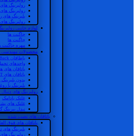
رولبرینگ های
رولبرینگ های
بلبرینگ های 
رولبرینگ های
لوازم جانبی رولبرینگ
چاگنت ها
چاگنت ها
مهره چاگنت ه
محصولات مهندسی 
یاطاقان Back های پشتی
واحدهای تحم
یاتاقان های ه
یاتاقان های INSOCOAT
بدون بلبرینگ 
بلبرینگ با رو
رولبرینگ های دنبال
غلتک بادامک
غلتک های پشت
نیدل بیرینگ 
یاتاقان های نصب شده
یاتاقان های فوق الع
بلبرینگ های ت
رولبرینگ های