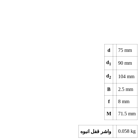
d
75
mm
d
90
mm
1
d
104
mm
2
B
2.5
mm
f
8
mm
M
71.5
mm
0.058
kg
واشر قفل انبوه