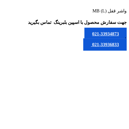
واشر قفل MB (L)
جهت سفارش محصول
با اسپین بلبرینگ
تماس بگیرید
021-33934873
یا
021-33936833