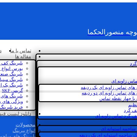
کوچه منصورالحکما
تماس با ما
د
مقاله ها
بلبرینگ کف 
گرد
بورس انواع ب
بلبرینگ صنع
بلبرینگ مینی
ماس زاویه ای
بلبرینگ بک 
 های تماس زاویه ای یک ردیفه
گریس SKF
 های تماس زاویه ای دو ردیفه
بلبرینگ های 
 با چهار نقطه تماس
ویژگی های ب
نظیم
خرید بلبرینگ
کف گرد
دانلود لیست قیمت 
ف گرد تماس زاویه ای
محصولات
 ساچمه استوانه ای
انواع بیرینگ
گ ساچمه استوانه ای یک ردیفه
بلبرینگ های ساچم