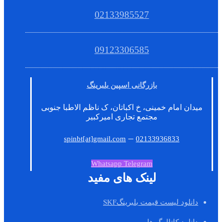
02133985527
09123306585
بازرگانی اسپین بلبرینگ
میدان امام خمینی، خ اکباتان، ک ناظم الاطبا جنوبی
مجتمع تجاری امیرکبیر
–
spinbt[at]gmail.com
02133936833
Whatsapp
Telegram
لینک های مفید
دانلود لیست قیمت بلبرینگSKF