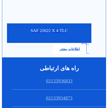
SAF 22622 X 4 TLC
0.0
اطلاعات بیشتر
راه های ارتباطی
02133936833
02133934873