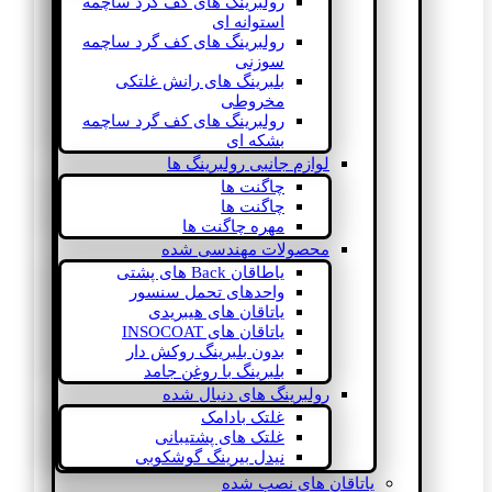
رولبرینگ های کف گرد ساچمه
استوانه ای
رولبرینگ های کف گرد ساچمه
سوزنی
بلبرینگ های رانش غلتکی
مخروطی
رولبرینگ های کف گرد ساچمه
بشکه ای
لوازم جانبی رولبرینگ ها
چاگنت ها
چاگنت ها
مهره چاگنت ها
محصولات مهندسی شده
یاطاقان Back های پشتی
واحدهای تحمل سنسور
یاتاقان های هیبریدی
یاتاقان های INSOCOAT
بدون بلبرینگ روکش دار
بلبرینگ با روغن جامد
رولبرینگ های دنبال شده
غلتک بادامک
غلتک های پشتیبانی
نیدل بیرینگ گوشکوبی
یاتاقان های نصب شده