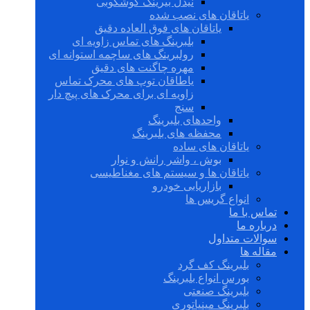
نیدل بیرینگ گوشکوبی
یاتاقان های نصب شده
یاتاقان های فوق العاده دقیق
بلبرینگ های تماس زاویه ای
رولبرینگ های ساچمه استوانه ای
مهره چاگنت های دقیق
یاطاقان توپ های محرک تماس
زاویه ای برای محرک های پیچ دار
سنج
واحدهای بلبرینگ
محفظه های بلبرینگ
یاتاقان های ساده
بوش ، واشر رانش و نوار
یاتاقان ها و سیستم های مغناطیسی
بازاریابی خودرو
انواع گریس ها
تماس با ما
درباره ما
سوالات متداول
مقاله ها
بلبرینگ کف گرد
بورس انواع بلبرینگ
بلبرینگ صنعتی
بلبرینگ مینیاتوری