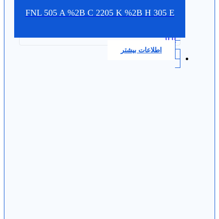
FNL 505 A %2B C 2205 K %2B H 305 E
0.0
اطلاعات بیشتر