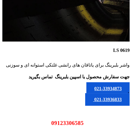
LS 0619
واشر بلبرینگ برای یاتاقان های رانشی غلتکی استوانه ای و سوزنی
جهت سفارش محصول
با اسپین بلبرینگ
تماس بگیرید
021-33934873
یا
021-33936833
09123306585