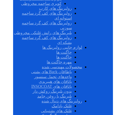
کوپری ساچمه مخروطی
رولبرینگ های کارب
رولبرینگ های کف گرد ساچمه
استوانه ای
رولبرینگ های کف گرد ساچمه
سوزنی
بلبرینگ های رانش غلتکی مخروطی
رولبرینگ های کف گرد ساچمه
بشکه ای
لوازم جانبی رولبرینگ ها
چاگنت ها
چاگنت ها
مهره چاگنت ها
محصولات مهندسی شده
یاطاقان Back های پشتی
واحدهای تحمل سنسور
یاتاقان های هیبریدی
یاتاقان های INSOCOAT
بدون بلبرینگ روکش دار
بلبرینگ با روغن جامد
رولبرینگ های دنبال شده
غلتک بادامک
غلتک های پشتیبانی