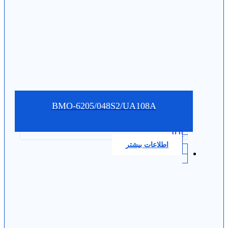
BMO-6205/048S2/UA108A
0.0
اطلاعات بیشتر