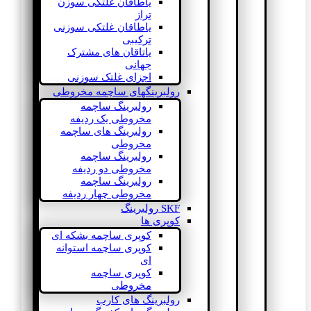
یاطاقان غلتکی سوزن
تراز
یاطاقان غلتکی سوزنی
ترکیبی
یاتاقان های مشترک
جهانی
اجزای غلتک سوزنی
رولبرینگهای ساچمه مخروطی
رولبرینگ ساچمه
مخروطی یک ردیفه
رولبرینگ های ساچمه
مخروطی
رولبرینگ ساچمه
مخروطی دو ردیفه
رولبرینگ ساچمه
مخروطی چهار ردیفه
SKF رولبرینگ
کوپری ها
کوپری ساچمه بشکه ای
کوپری ساچمه استوانه
ای
کوپری ساچمه
مخروطی
رولبرینگ های کارب