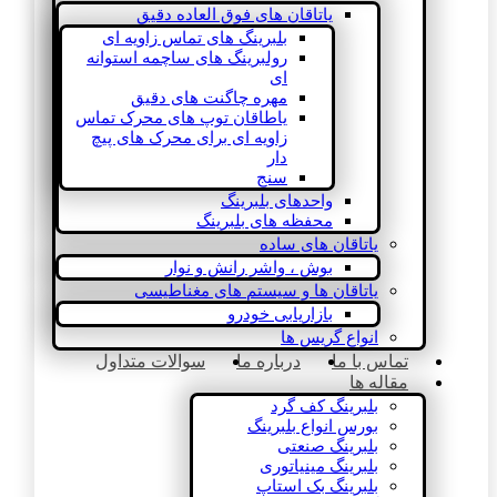
یاتاقان های فوق العاده دقیق
بلبرینگ های تماس زاویه ای
رولبرینگ های ساچمه استوانه
ای
مهره چاگنت های دقیق
یاطاقان توپ های محرک تماس
زاویه ای برای محرک های پیچ
دار
سنج
واحدهای بلبرینگ
محفظه های بلبرینگ
یاتاقان های ساده
بوش ، واشر رانش و نوار
یاتاقان ها و سیستم های مغناطیسی
بازاریابی خودرو
انواع گریس ها
تماس با ما
درباره ما
سوالات متداول
مقاله ها
بلبرینگ کف گرد
بورس انواع بلبرینگ
بلبرینگ صنعتی
بلبرینگ مینیاتوری
بلبرینگ بک استاپ