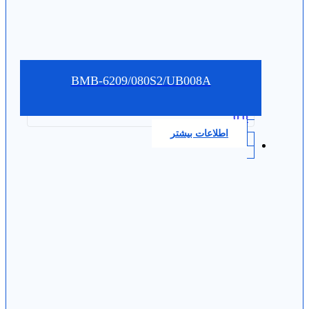
BMB-6209/080S2/UB008A
0.0
اطلاعات بیشتر