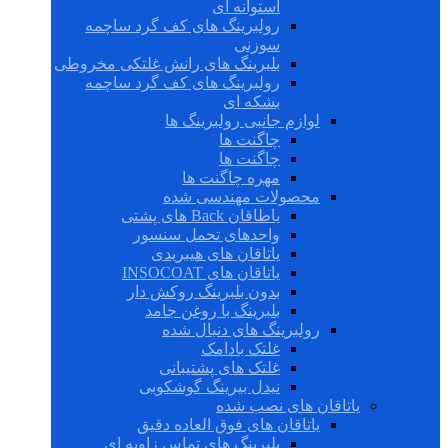
استوانه ای
رولبرینگ های کف گرد ساچمه
سوزنی
بلبرینگ های رانش غلتکی مخروطی
رولبرینگ های کف گرد ساچمه
بشکه ای
لوازم جانبی رولبرینگ ها
چاگنت ها
چاگنت ها
مهره چاگنت ها
محصولات مهندسی شده
یاطاقان Back های پشتی
واحدهای تحمل سنسور
یاتاقان های هیبریدی
یاتاقان های INSOCOAT
بدون بلبرینگ روکش دار
بلبرینگ با روغن جامد
رولبرینگ های دنبال شده
غلتک بادامک
غلتک های پشتیبانی
نیدل بیرینگ گوشکوبی
یاتاقان های نصب شده
یاتاقان های فوق العاده دقیق
بلبرینگ های تماس زاویه ای