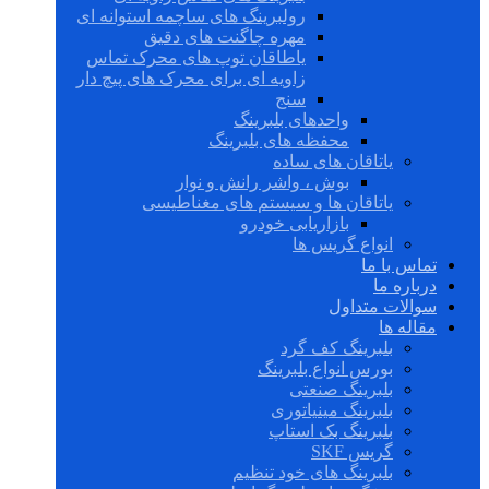
رولبرینگ های ساچمه استوانه ای
مهره چاگنت های دقیق
یاطاقان توپ های محرک تماس
زاویه ای برای محرک های پیچ دار
سنج
واحدهای بلبرینگ
محفظه های بلبرینگ
یاتاقان های ساده
بوش ، واشر رانش و نوار
یاتاقان ها و سیستم های مغناطیسی
بازاریابی خودرو
انواع گریس ها
تماس با ما
درباره ما
سوالات متداول
مقاله ها
بلبرینگ کف گرد
بورس انواع بلبرینگ
بلبرینگ صنعتی
بلبرینگ مینیاتوری
بلبرینگ بک استاپ
گریس SKF
بلبرینگ های خود تنظیم