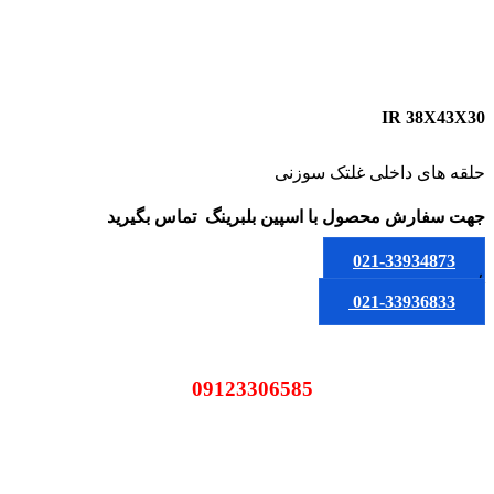
IR 38X43X30
حلقه های داخلی غلتک سوزنی
جهت سفارش محصول
با اسپین بلبرینگ
تماس بگیرید
021-33934873
یا
021-33936833
09123306585