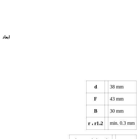
ابعاد
d
38
mm
F
43
mm
B
30
mm
min.
0.3
mm
r ، r1،2