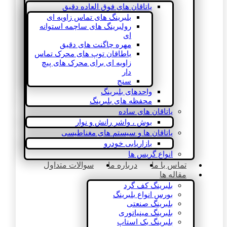
یاتاقان های فوق العاده دقیق
بلبرینگ های تماس زاویه ای
رولبرینگ های ساچمه استوانه
ای
مهره چاگنت های دقیق
یاطاقان توپ های محرک تماس
زاویه ای برای محرک های پیچ
دار
سنج
واحدهای بلبرینگ
محفظه های بلبرینگ
یاتاقان های ساده
بوش ، واشر رانش و نوار
یاتاقان ها و سیستم های مغناطیسی
بازاریابی خودرو
انواع گریس ها
تماس با ما
درباره ما
سوالات متداول
مقاله ها
بلبرینگ کف گرد
بورس انواع بلبرینگ
بلبرینگ صنعتی
بلبرینگ مینیاتوری
بلبرینگ بک استاپ