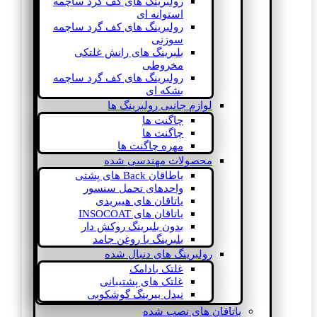
رولبرینگ های کف گرد ساچمه
استوانه ای
رولبرینگ های کف گرد ساچمه
سوزنی
بلبرینگ های رانش غلتکی
مخروطی
رولبرینگ های کف گرد ساچمه
بشکه ای
لوازم جانبی رولبرینگ ها
چاگنت ها
چاگنت ها
مهره چاگنت ها
محصولات مهندسی شده
یاطاقان Back های پشتی
واحدهای تحمل سنسور
یاتاقان های هیبریدی
یاتاقان های INSOCOAT
بدون بلبرینگ روکش دار
بلبرینگ با روغن جامد
رولبرینگ های دنبال شده
غلتک بادامک
غلتک های پشتیبانی
نیدل بیرینگ گوشکوبی
یاتاقان های نصب شده