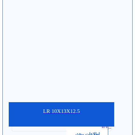
LR 10X13X12.5
0.0
اطلاعات بیشتر