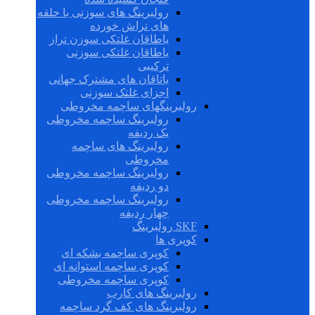
رولبرینگ های سوزنی با حلقه
های تراش خورده
یاطاقان غلتکی سوزن تراز
یاطاقان غلتکی سوزنی
ترکیبی
یاتاقان های مشترک جهانی
اجزای غلتک سوزنی
رولبرینگهای ساچمه مخروطی
رولبرینگ ساچمه مخروطی
یک ردیفه
رولبرینگ های ساچمه
مخروطی
رولبرینگ ساچمه مخروطی
دو ردیفه
رولبرینگ ساچمه مخروطی
چهار ردیفه
SKF رولبرینگ
کوپری ها
کوپری ساچمه بشکه ای
کوپری ساچمه استوانه ای
کوپری ساچمه مخروطی
رولبرینگ های کارب
رولبرینگ های کف گرد ساچمه