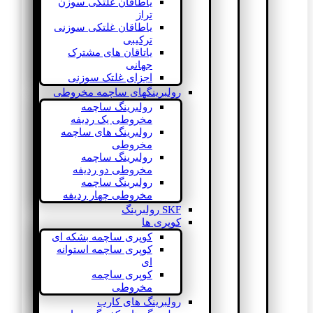
یاطاقان غلتکی سوزن
تراز
یاطاقان غلتکی سوزنی
ترکیبی
یاتاقان های مشترک
جهانی
اجزای غلتک سوزنی
رولبرینگهای ساچمه مخروطی
رولبرینگ ساچمه
مخروطی یک ردیفه
رولبرینگ های ساچمه
مخروطی
رولبرینگ ساچمه
مخروطی دو ردیفه
رولبرینگ ساچمه
مخروطی چهار ردیفه
SKF رولبرینگ
کوپری ها
کوپری ساچمه بشکه ای
کوپری ساچمه استوانه
ای
کوپری ساچمه
مخروطی
رولبرینگ های کارب