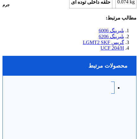
0.074
kg
حلقه داخلی توده ای
جرم
مطالب مرتبط:
بلبرینگ 6006
بلبرینگ 6206
گریس LGMT2 SKF
UCF 204/H
محصولات مرتبط