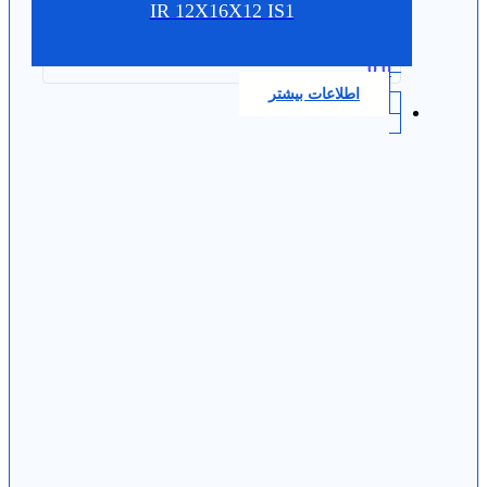
IR 12X16X12 IS1
0.0
اطلاعات بیشتر