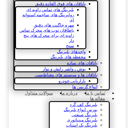
یاتاقان های فوق العاده دقیق
بلبرینگ های تماس زاویه ای
رولبرینگ های ساچمه استوانه
ای
مهره چاگنت های دقیق
یاطاقان توپ های محرک تماس
زاویه ای برای محرک های پیچ
دار
سنج
واحدهای بلبرینگ
محفظه های بلبرینگ
یاتاقان های ساده
بوش ، واشر رانش و نوار
یاتاقان ها و سیستم های مغناطیسی
بازاریابی خودرو
انواع گریس ها
تماس با ما
درباره ما
سوالات متداول
مقاله ها
بلبرینگ کف گرد
بورس انواع بلبرینگ
بلبرینگ صنعتی
بلبرینگ مینیاتوری
بلبرینگ بک استاپ