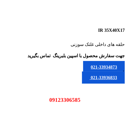
IR 35X40X17
حلقه های داخلی غلتک سوزنی
جهت سفارش محصول
با اسپین بلبرینگ
تماس بگیرید
021-33934873
یا
021-33936833
09123306585