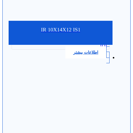
IR 10X14X12 IS1
0.0
اطلاعات بیشتر