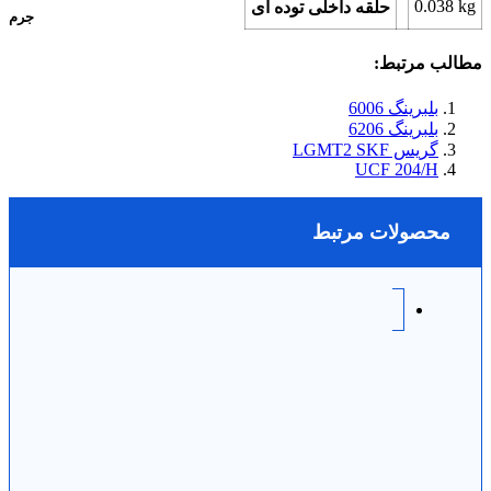
0.038
kg
حلقه داخلی توده ای
جرم
مطالب مرتبط:
بلبرینگ 6006
بلبرینگ 6206
گریس LGMT2 SKF
UCF 204/H
محصولات مرتبط