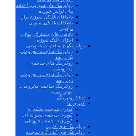
رولبرینگ های سوزنی با حلقه
های تراش خورده
یاطاقان غلتکی سوزن تراز
یاطاقان غلتکی سوزنی
ترکیبی
یاتاقان های مشترک جهانی
اجزای غلتک سوزنی
رولبرینگهای ساچمه مخروطی
رولبرینگ ساچمه مخروطی
یک ردیفه
رولبرینگ های ساچمه
مخروطی
رولبرینگ ساچمه مخروطی
دو ردیفه
رولبرینگ ساچمه مخروطی
چهار ردیفه
SKF رولبرینگ
کوپری ها
کوپری ساچمه بشکه ای
کوپری ساچمه استوانه ای
کوپری ساچمه مخروطی
رولبرینگ های کارب
رولبرینگ های کف گرد ساچمه