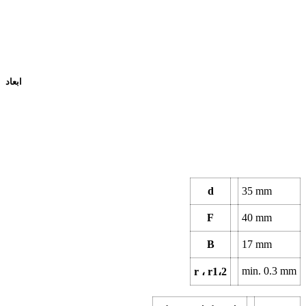
ابعاد
d
35
mm
F
40
mm
B
17
mm
min.
0.3
mm
r ، r1،2