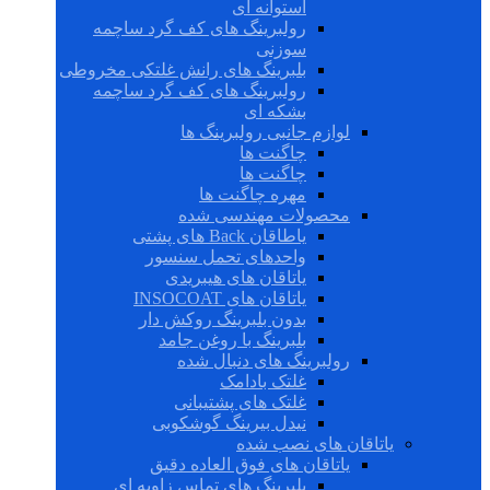
استوانه ای
رولبرینگ های کف گرد ساچمه
سوزنی
بلبرینگ های رانش غلتکی مخروطی
رولبرینگ های کف گرد ساچمه
بشکه ای
لوازم جانبی رولبرینگ ها
چاگنت ها
چاگنت ها
مهره چاگنت ها
محصولات مهندسی شده
یاطاقان Back های پشتی
واحدهای تحمل سنسور
یاتاقان های هیبریدی
یاتاقان های INSOCOAT
بدون بلبرینگ روکش دار
بلبرینگ با روغن جامد
رولبرینگ های دنبال شده
غلتک بادامک
غلتک های پشتیبانی
نیدل بیرینگ گوشکوبی
یاتاقان های نصب شده
یاتاقان های فوق العاده دقیق
بلبرینگ های تماس زاویه ای