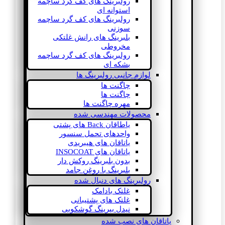
رولبرینگ های کف گرد ساچمه
استوانه ای
رولبرینگ های کف گرد ساچمه
سوزنی
بلبرینگ های رانش غلتکی
مخروطی
رولبرینگ های کف گرد ساچمه
بشکه ای
لوازم جانبی رولبرینگ ها
چاگنت ها
چاگنت ها
مهره چاگنت ها
محصولات مهندسی شده
یاطاقان Back های پشتی
واحدهای تحمل سنسور
یاتاقان های هیبریدی
یاتاقان های INSOCOAT
بدون بلبرینگ روکش دار
بلبرینگ با روغن جامد
رولبرینگ های دنبال شده
غلتک بادامک
غلتک های پشتیبانی
نیدل بیرینگ گوشکوبی
یاتاقان های نصب شده