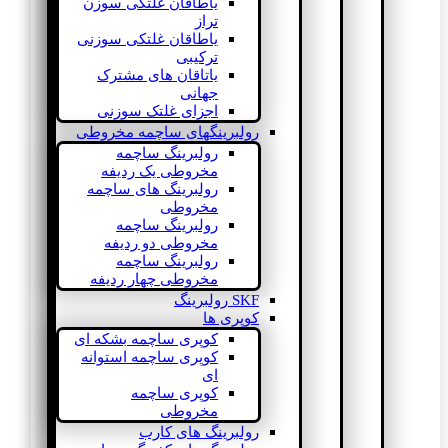
یاطاقان غلتکی سوزن
تراز
یاطاقان غلتکی سوزنی
ترکیبی
یاتاقان های مشترک
جهانی
اجزای غلتک سوزنی
رولبرینگهای ساچمه مخروطی
رولبرینگ ساچمه
مخروطی یک ردیفه
رولبرینگ های ساچمه
مخروطی
رولبرینگ ساچمه
مخروطی دو ردیفه
رولبرینگ ساچمه
مخروطی چهار ردیفه
SKF رولبرینگ
کوپری ها
کوپری ساچمه بشکه ای
کوپری ساچمه استوانه
ای
کوپری ساچمه
مخروطی
رولبرینگ های کارب