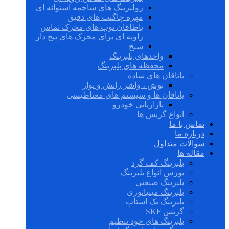
رولبرینگ های ساچمه استوانه ای
مهره چاگنت های دقیق
یاطاقان توپ های محرک تماس
زاویه ای برای محرک های پیچ دار
سنج
واحدهای بلبرینگ
محفظه های بلبرینگ
یاتاقان های ساده
بوش ، واشر رانش و نوار
یاتاقان ها و سیستم های مغناطیسی
بازاریابی خودرو
انواع گریس ها
تماس با ما
درباره ما
سوالات متداول
مقاله ها
بلبرینگ کف گرد
بورس انواع بلبرینگ
بلبرینگ صنعتی
بلبرینگ مینیاتوری
بلبرینگ بک استاپ
گریس SKF
بلبرینگ های خود تنظیم