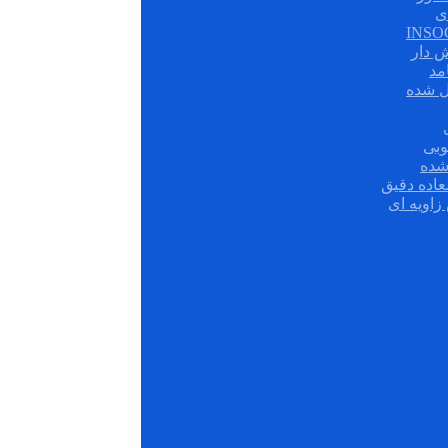
ی
ش دار
مد
ل شده
وبی
شده
عاده دقیق
زاویه ای