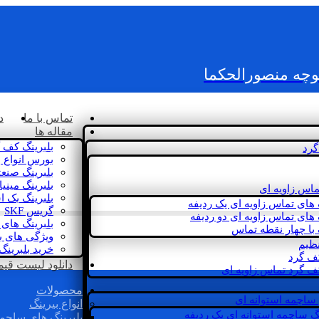
کوچه منصورالحکما
تماس با ما
د
مقاله ها
بلبرینگ کف 
گرد
بورس انواع ب
بلبرینگ صنع
بلبرینگ مینی
ماس زاویه ای
بلبرینگ بک 
 های تماس زاویه ای یک ردیفه
گریس SKF
 های تماس زاویه ای دو ردیفه
بلبرینگ های 
 با چهار نقطه تماس
ویژگی های ب
نظیم
خرید بلبرینگ
کف گرد
دانلود لیست قیمت 
ف گرد تماس زاویه ای
محصولات
 ساچمه استوانه ای
انواع بیرینگ
گ ساچمه استوانه ای یک ردیفه
بلبرینگ های ساچم