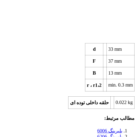
d
33
mm
F
37
mm
B
13
mm
min.
0.3
mm
r ، r1،2
0.022
kg
حلقه داخلی توده ای
مطالب مرتبط:
بلبرینگ 6006
بلبرینگ 6206