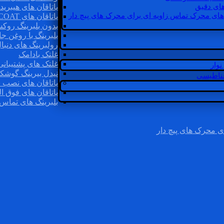
ای دقیق
یاتاقان های هیبرید
های محرک تماس زاویه ای برای محرک های پیچ دار
یاتاقان های INSOCOAT
بدون بلبرینگ روک
بلبرینگ با روغن جا
رولبرینگ های دنبا
غلتک بادامک
غلتک های پشتیبانی
وار
نیدل بیرینگ گوشک
غناطیسی
یاتاقان های نصب 
یاتاقان های فوق ال
بلبرینگ های تماس 
ی محرک های پیچ دار