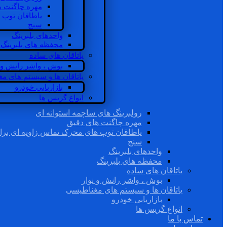
مهره چاگنت ه
یاطاقان توپ 
سنج
واحدهای بلبرینگ
محفظه های بلبرینگ
یاتاقان های ساده
بوش ، واشر رانش و ن
یاتاقان ها و سیستم های م
بازاریابی خودرو
انواع گریس ها
رولبرینگ های ساچمه استوانه ای
مهره چاگنت های دقیق
یاطاقان توپ های محرک تماس زاویه ای برا
سنج
واحدهای بلبرینگ
محفظه های بلبرینگ
یاتاقان های ساده
بوش ، واشر رانش و نوار
یاتاقان ها و سیستم های مغناطیسی
بازاریابی خودرو
انواع گریس ها
تماس با ما