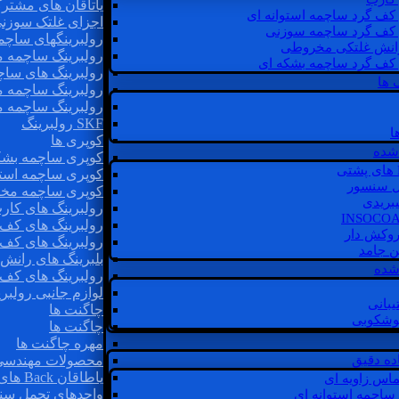
یاتاقان های مشتر
 کف گرد ساچمه استوانه ای
اجزای غلتک سوزن
 کف گرد ساچمه سوزنی
رولبرینگهای ساچ
رانش غلتکی مخروطی
رولبرینگ ساچمه 
 کف گرد ساچمه بشکه ای
رولبرینگ های سا
 ها
رولبرینگ ساچمه 
رولبرینگ ساچمه 
SKF رولبرینگ
ا
کوپری ها
شده
کوپری ساچمه بشک
کوپری ساچمه استو
ل سنسور
کوپری ساچمه مخ
یبریدی
رولبرینگ های کار
رولبرینگ های کف 
روکش دار
رولبرینگ های کف
غن جامد
بلبرینگ های ران
 شده
رولبرینگ های کف
لوازم جانبی رولبری
یبانی
چاگنت ها
گوشکوبی
چاگنت ها
مهره چاگنت ها
اده دقیق
محصولات مهندسی
یاطاقان Back های پشتی
ماس زاویه ای
واحدهای تحمل سن
 ساچمه استوانه ای