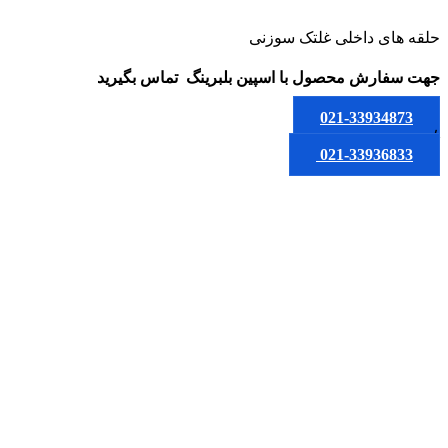
حلقه های داخلی غلتک سوزنی
جهت سفارش محصول
با اسپین بلبرینگ
تماس بگیرید
021-33934873
یا
021-33936833