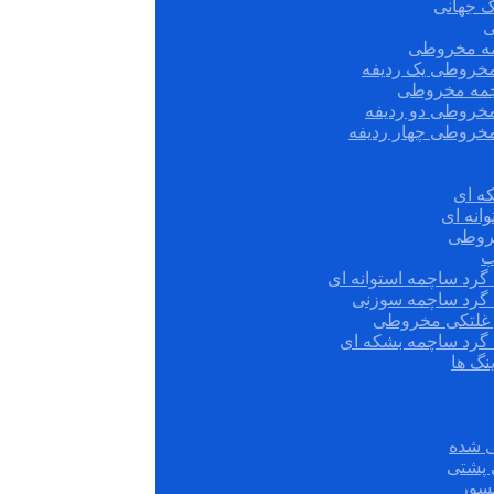
ک جهانی
ی
مه مخروطی
مخروطی یک ردیفه
چمه مخروطی
مخروطی دو ردیفه
مخروطی چهار ردیفه
ه ای
انه ای
روطی
ب
گرد ساچمه استوانه ای
 گرد ساچمه سوزنی
ش غلتکی مخروطی
 گرد ساچمه بشکه ای
نگ ها
 شده
سور