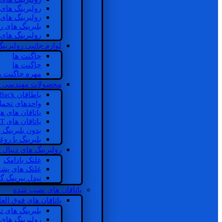
رولبرینگ های
رولبرینگ های
بلبرینگ های 
رولبرینگ های
لوازم جانبی رولبرینگ
چاگنت ها
چاگنت ها
مهره چاگنت ه
محصولات مهندسی 
یاطاقان Back های پشتی
واحدهای تحم
یاتاقان های ه
یاتاقان های INSOCOAT
بدون بلبرینگ 
بلبرینگ با رو
رولبرینگ های دنبال
غلتک بادامک
غلتک های پشت
نیدل بیرینگ 
یاتاقان های نصب شده
یاتاقان های فوق الع
بلبرینگ های ت
رولبرینگ های