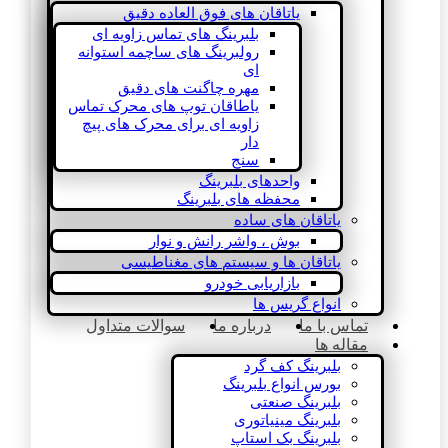
یاتاقان های فوق العاده دقیق
بلبرینگ های تماس زاویه ای
رولبرینگ های ساچمه استوانه
ای
مهره چاگنت های دقیق
یاطاقان توپ های محرک تماس
زاویه ای برای محرک های پیچ
دار
سنج
واحدهای بلبرینگ
محفظه های بلبرینگ
یاتاقان های ساده
بوش ، واشر رانش و نوار
یاتاقان ها و سیستم های مغناطیسی
بازاریابی خودرو
انواع گریس ها
تماس با ما
درباره ما
سوالات متداول
مقاله ها
بلبرینگ کف گرد
بورس انواع بلبرینگ
بلبرینگ صنعتی
بلبرینگ مینیاتوری
بلبرینگ بک استاپ