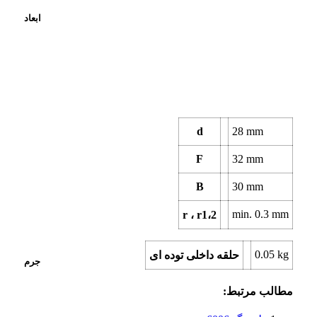
ابعاد
d
28
mm
F
32
mm
B
30
mm
min.
0.3
mm
r ، r1،2
0.05
kg
حلقه داخلی توده ای
جرم
مطالب مرتبط: