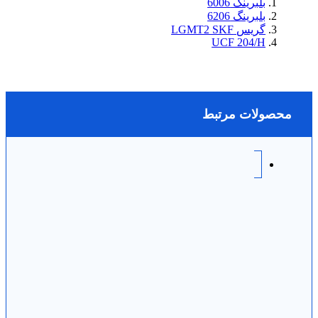
بلبرینگ 6006
بلبرینگ 6206
گریس LGMT2 SKF
UCF 204/H
محصولات مرتبط