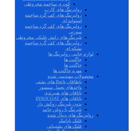
کوپری ساچمه مخروطی
رولبرینگ های کارب
رولبرینگ های کف گرد ساچمه
استوانه ای
رولبرینگ های کف گرد ساچمه
سوزنی
بلبرینگ های رانش غلتکی مخروطی
رولبرینگ های کف گرد ساچمه
بشکه ای
لوازم جانبی رولبرینگ ها
چاگنت ها
چاگنت ها
مهره چاگنت ها
محصولات مهندسی شده
یاطاقان Back های پشتی
واحدهای تحمل سنسور
یاتاقان های هیبریدی
یاتاقان های INSOCOAT
بدون بلبرینگ روکش دار
بلبرینگ با روغن جامد
رولبرینگ های دنبال شده
غلتک بادامک
غلتک های پشتیبانی