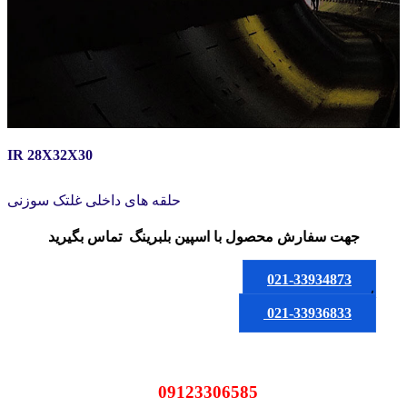
IR 28X32X30
حلقه های داخلی غلتک سوزنی
جهت سفارش محصول
با اسپین بلبرینگ
تماس بگیرید
021-33934873
یا
021-33936833
09123306585