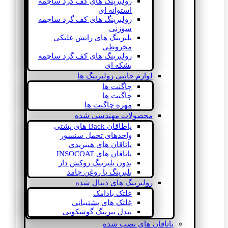
رولبرینگ های کف گرد ساچمه
استوانه ای
رولبرینگ های کف گرد ساچمه
سوزنی
بلبرینگ های رانش غلتکی
مخروطی
رولبرینگ های کف گرد ساچمه
بشکه ای
لوازم جانبی رولبرینگ ها
چاگنت ها
چاگنت ها
مهره چاگنت ها
محصولات مهندسی شده
یاطاقان Back های پشتی
واحدهای تحمل سنسور
یاتاقان های هیبریدی
یاتاقان های INSOCOAT
بدون بلبرینگ روکش دار
بلبرینگ با روغن جامد
رولبرینگ های دنبال شده
غلتک بادامک
غلتک های پشتیبانی
نیدل بیرینگ گوشکوبی
یاتاقان های نصب شده