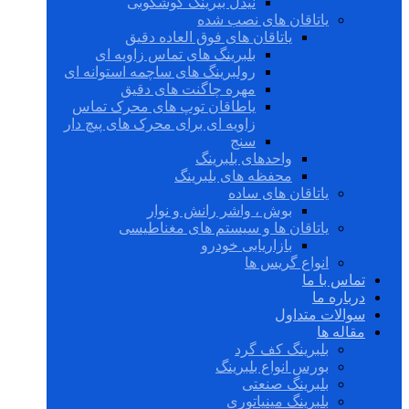
نیدل بیرینگ گوشکوبی
یاتاقان های نصب شده
یاتاقان های فوق العاده دقیق
بلبرینگ های تماس زاویه ای
رولبرینگ های ساچمه استوانه ای
مهره چاگنت های دقیق
یاطاقان توپ های محرک تماس
زاویه ای برای محرک های پیچ دار
سنج
واحدهای بلبرینگ
محفظه های بلبرینگ
یاتاقان های ساده
بوش ، واشر رانش و نوار
یاتاقان ها و سیستم های مغناطیسی
بازاریابی خودرو
انواع گریس ها
تماس با ما
درباره ما
سوالات متداول
مقاله ها
بلبرینگ کف گرد
بورس انواع بلبرینگ
بلبرینگ صنعتی
بلبرینگ مینیاتوری