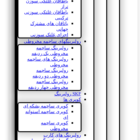
یاطاقان غلتکی سوزن
تراز
یاطاقان غلتکی سوزنی
ترکیبی
یاتاقان های مشترک
جهانی
اجزای غلتک سوزنی
رولبرینگهای ساچمه مخروطی
رولبرینگ ساچمه
مخروطی یک ردیفه
رولبرینگ های ساچمه
مخروطی
رولبرینگ ساچمه
مخروطی دو ردیفه
رولبرینگ ساچمه
مخروطی چهار ردیفه
SKF رولبرینگ
کوپری ها
کوپری ساچمه بشکه ای
کوپری ساچمه استوانه
ای
کوپری ساچمه
مخروطی
رولبرینگ های کارب