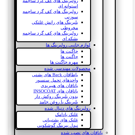
رولبرینگ های کف گرد ساچمه
استوانه ای
رولبرینگ های کف گرد ساچمه
سوزنی
بلبرینگ های رانش غلتکی
مخروطی
رولبرینگ های کف گرد ساچمه
بشکه ای
لوازم جانبی رولبرینگ ها
چاگنت ها
چاگنت ها
مهره چاگنت ها
محصولات مهندسی شده
یاطاقان Back های پشتی
واحدهای تحمل سنسور
یاتاقان های هیبریدی
یاتاقان های INSOCOAT
بدون بلبرینگ روکش دار
بلبرینگ با روغن جامد
رولبرینگ های دنبال شده
غلتک بادامک
غلتک های پشتیبانی
نیدل بیرینگ گوشکوبی
یاتاقان های نصب شده