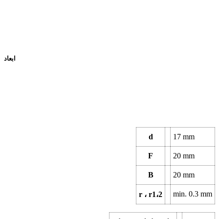
ابعاد
d
17
mm
F
20
mm
B
20
mm
min.
0.3
mm
r ، r1،2