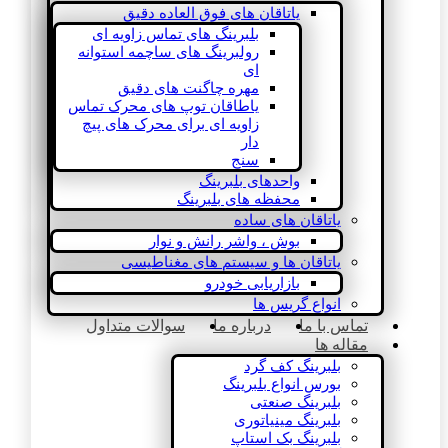
یاتاقان های فوق العاده دقیق
بلبرینگ های تماس زاویه ای
رولبرینگ های ساچمه استوانه
ای
مهره چاگنت های دقیق
یاطاقان توپ های محرک تماس
زاویه ای برای محرک های پیچ
دار
سنج
واحدهای بلبرینگ
محفظه های بلبرینگ
یاتاقان های ساده
بوش ، واشر رانش و نوار
یاتاقان ها و سیستم های مغناطیسی
بازاریابی خودرو
انواع گریس ها
تماس با ما
درباره ما
سوالات متداول
مقاله ها
بلبرینگ کف گرد
بورس انواع بلبرینگ
بلبرینگ صنعتی
بلبرینگ مینیاتوری
بلبرینگ بک استاپ