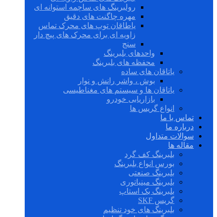
رولبرینگ های ساچمه استوانه ای
مهره چاگنت های دقیق
یاطاقان توپ های محرک تماس
زاویه ای برای محرک های پیچ دار
سنج
واحدهای بلبرینگ
محفظه های بلبرینگ
یاتاقان های ساده
بوش ، واشر رانش و نوار
یاتاقان ها و سیستم های مغناطیسی
بازاریابی خودرو
انواع گریس ها
تماس با ما
درباره ما
سوالات متداول
مقاله ها
بلبرینگ کف گرد
بورس انواع بلبرینگ
بلبرینگ صنعتی
بلبرینگ مینیاتوری
بلبرینگ بک استاپ
گریس SKF
بلبرینگ های خود تنظیم