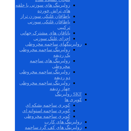
رولبرینگ های سوزنی با حلقه
های تراش خورده
یاطاقان غلتکی سوزن تراز
یاطاقان غلتکی سوزنی
ترکیبی
یاتاقان های مشترک جهانی
اجزای غلتک سوزنی
رولبرینگهای ساچمه مخروطی
رولبرینگ ساچمه مخروطی
یک ردیفه
رولبرینگ های ساچمه
مخروطی
رولبرینگ ساچمه مخروطی
دو ردیفه
رولبرینگ ساچمه مخروطی
چهار ردیفه
SKF رولبرینگ
کوپری ها
کوپری ساچمه بشکه ای
کوپری ساچمه استوانه ای
کوپری ساچمه مخروطی
رولبرینگ های کارب
رولبرینگ های کف گرد ساچمه