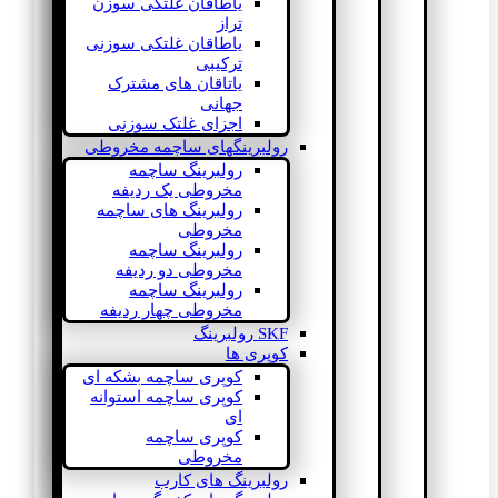
یاطاقان غلتکی سوزن
تراز
یاطاقان غلتکی سوزنی
ترکیبی
یاتاقان های مشترک
جهانی
اجزای غلتک سوزنی
رولبرینگهای ساچمه مخروطی
رولبرینگ ساچمه
مخروطی یک ردیفه
رولبرینگ های ساچمه
مخروطی
رولبرینگ ساچمه
مخروطی دو ردیفه
رولبرینگ ساچمه
مخروطی چهار ردیفه
SKF رولبرینگ
کوپری ها
کوپری ساچمه بشکه ای
کوپری ساچمه استوانه
ای
کوپری ساچمه
مخروطی
رولبرینگ های کارب