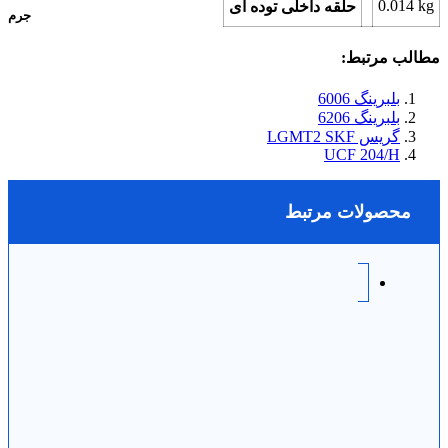
0.014
kg
حلقه داخلی توده ای
جرم
مطالب مرتبط:
بلبرینگ 6006
بلبرینگ 6206
گریس LGMT2 SKF
UCF 204/H
محصولات مرتبط