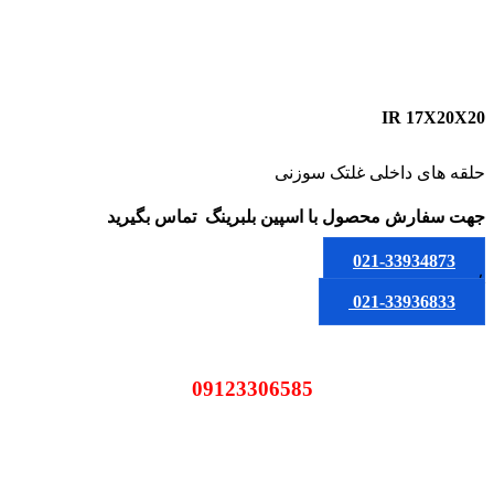
IR 17X20X20
حلقه های داخلی غلتک سوزنی
جهت سفارش محصول
با اسپین بلبرینگ
تماس بگیرید
021-33934873
یا
021-33936833
09123306585