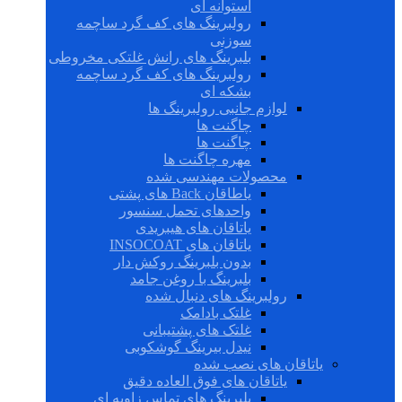
استوانه ای
رولبرینگ های کف گرد ساچمه
سوزنی
بلبرینگ های رانش غلتکی مخروطی
رولبرینگ های کف گرد ساچمه
بشکه ای
لوازم جانبی رولبرینگ ها
چاگنت ها
چاگنت ها
مهره چاگنت ها
محصولات مهندسی شده
یاطاقان Back های پشتی
واحدهای تحمل سنسور
یاتاقان های هیبریدی
یاتاقان های INSOCOAT
بدون بلبرینگ روکش دار
بلبرینگ با روغن جامد
رولبرینگ های دنبال شده
غلتک بادامک
غلتک های پشتیبانی
نیدل بیرینگ گوشکوبی
یاتاقان های نصب شده
یاتاقان های فوق العاده دقیق
بلبرینگ های تماس زاویه ای