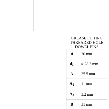
GREASE FITTING
THREADED HOLE
DOWEL PINS
d
20
mm
d
≈
28.2
mm
1
A
25.5
mm
A
11
mm
1
A
3.2
mm
3
B
31
mm