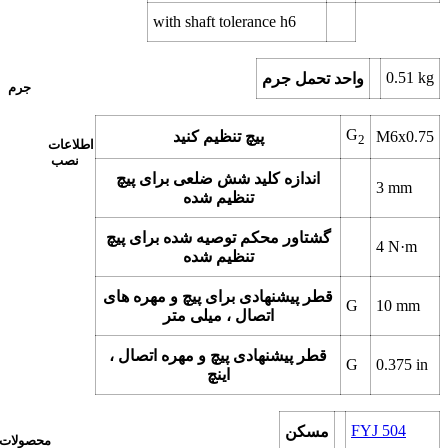
with shaft tolerance h6
0.51
kg
واحد تحمل جرم
جرم
G
M6x0.75
پیچ تنظیم کنید
2
اطلاعات
نصب
اندازه کلید شش ضلعی برای پیچ
3
mm
تنظیم شده
گشتاور محکم توصیه شده برای پیچ
4
N·m
تنظیم شده
قطر پیشنهادی برای پیچ و مهره های
G
10
mm
اتصال ، میلی متر
قطر پیشنهادی پیچ و مهره اتصال ،
G
0.375
in
اینچ
FYJ 504
مسکن
محصولات