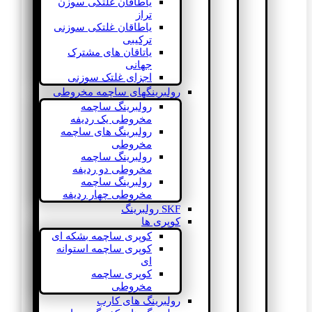
یاطاقان غلتکی سوزن
تراز
یاطاقان غلتکی سوزنی
ترکیبی
یاتاقان های مشترک
جهانی
اجزای غلتک سوزنی
رولبرینگهای ساچمه مخروطی
رولبرینگ ساچمه
مخروطی یک ردیفه
رولبرینگ های ساچمه
مخروطی
رولبرینگ ساچمه
مخروطی دو ردیفه
رولبرینگ ساچمه
مخروطی چهار ردیفه
SKF رولبرینگ
کوپری ها
کوپری ساچمه بشکه ای
کوپری ساچمه استوانه
ای
کوپری ساچمه
مخروطی
رولبرینگ های کارب