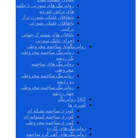
رولبرینگ های سوزنی با حلقه
های تراش خورده
یاطاقان غلتکی سوزن تراز
یاطاقان غلتکی سوزنی
ترکیبی
یاتاقان های مشترک جهانی
اجزای غلتک سوزنی
رولبرینگهای ساچمه مخروطی
رولبرینگ ساچمه مخروطی
یک ردیفه
رولبرینگ های ساچمه
مخروطی
رولبرینگ ساچمه مخروطی
دو ردیفه
رولبرینگ ساچمه مخروطی
چهار ردیفه
SKF رولبرینگ
کوپری ها
کوپری ساچمه بشکه ای
کوپری ساچمه استوانه ای
کوپری ساچمه مخروطی
رولبرینگ های کارب
رولبرینگ های کف گرد ساچمه