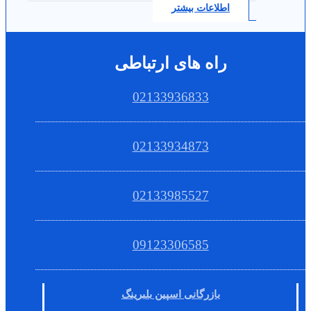
اطلاعات بیشتر
راه های ارتباطی
02133936833
02133934873
02133985527
09123306585
بازرگانی اسپین بلبرینگ