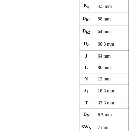
B
4.5
mm
4
D
58
mm
b1
D
64
mm
b2
D
68.3
mm
c
J
64
mm
L
86
mm
N
12
mm
s
18.3
mm
1
T
33.3
mm
D
6.5
mm
N
SW
7
mm
N