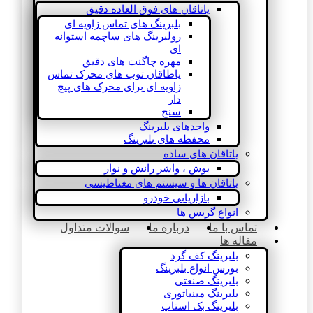
یاتاقان های فوق العاده دقیق
بلبرینگ های تماس زاویه ای
رولبرینگ های ساچمه استوانه
ای
مهره چاگنت های دقیق
یاطاقان توپ های محرک تماس
زاویه ای برای محرک های پیچ
دار
سنج
واحدهای بلبرینگ
محفظه های بلبرینگ
یاتاقان های ساده
بوش ، واشر رانش و نوار
یاتاقان ها و سیستم های مغناطیسی
بازاریابی خودرو
انواع گریس ها
تماس با ما
درباره ما
سوالات متداول
مقاله ها
بلبرینگ کف گرد
بورس انواع بلبرینگ
بلبرینگ صنعتی
بلبرینگ مینیاتوری
بلبرینگ بک استاپ