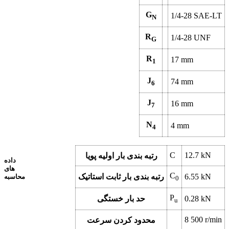
G
1/4-28 SAE-LT
N
R
1/4-28 UNF
G
R
17
mm
1
J
74
mm
6
J
16
mm
7
N
4
mm
4
C
12.7
kN
رتبه بندی بار اولیه پویا
داده
های
C
kN
6.55
رتبه بندی بار ثابت استاتیک
محاسبه
0
P
kN
0.28
حد بار خستگی
u
8 500
r/min
محدود کردن سرعت