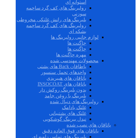
استوانه ای
رولبرینگ های کف گرد ساچمه
سوزنی
بلبرینگ های رانش غلتکی مخروطی
رولبرینگ های کف گرد ساچمه
بشکه ای
لوازم جانبی رولبرینگ ها
چاگنت ها
چاگنت ها
مهره چاگنت ها
محصولات مهندسی شده
یاطاقان Back های پشتی
واحدهای تحمل سنسور
یاتاقان های هیبریدی
یاتاقان های INSOCOAT
بدون بلبرینگ روکش دار
بلبرینگ با روغن جامد
رولبرینگ های دنبال شده
غلتک بادامک
غلتک های پشتیبانی
نیدل بیرینگ گوشکوبی
یاتاقان های نصب شده
یاتاقان های فوق العاده دقیق
بلبرینگ های تماس زاویه ای