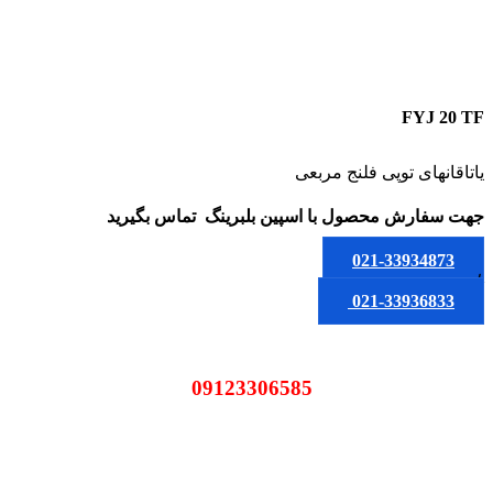
FYJ 20 TF
یاتاقانهای توپی فلنج مربعی
جهت سفارش محصول
با اسپین بلبرینگ
تماس بگیرید
021-33934873
یا
021-33936833
09123306585