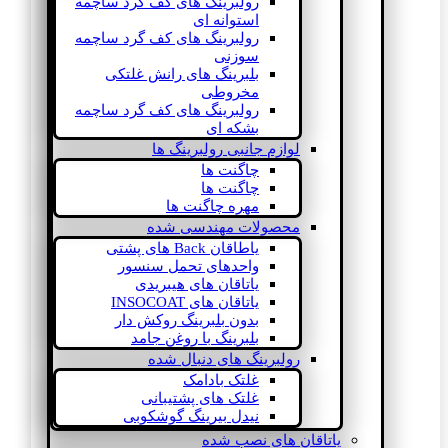
رولبرینگ های کف گرد ساچمه
استوانه ای
رولبرینگ های کف گرد ساچمه
سوزنی
بلبرینگ های رانش غلتکی
مخروطی
رولبرینگ های کف گرد ساچمه
بشکه ای
لوازم جانبی رولبرینگ ها
چاگنت ها
چاگنت ها
مهره چاگنت ها
محصولات مهندسی شده
یاطاقان Back های پشتی
واحدهای تحمل سنسور
یاتاقان های هیبریدی
یاتاقان های INSOCOAT
بدون بلبرینگ روکش دار
بلبرینگ با روغن جامد
رولبرینگ های دنبال شده
غلتک بادامک
غلتک های پشتیبانی
نیدل بیرینگ گوشکوبی
یاتاقان های نصب شده