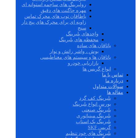
رولبرینگ های ساچمه استوانه ای
مهره چاگنت های دقیق
یاطاقان توپ های محرک تماس
زاویه ای برای محرک های پیچ دار
سنج
واحدهای بلبرینگ
محفظه های بلبرینگ
یاتاقان های ساده
بوش ، واشر رانش و نوار
یاتاقان ها و سیستم های مغناطیسی
بازاریابی خودرو
انواع گریس ها
تماس با ما
درباره ما
سوالات متداول
مقاله ها
بلبرینگ کف گرد
بورس انواع بلبرینگ
بلبرینگ صنعتی
بلبرینگ مینیاتوری
بلبرینگ بک استاپ
گریس SKF
بلبرینگ های خود تنظیم