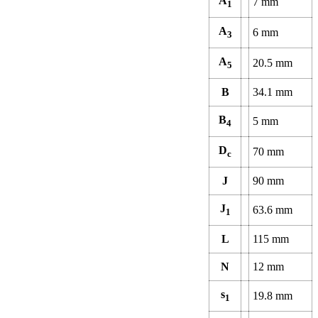
A
7 mm
1
A
6 mm
3
A
20.5 mm
5
B
34.1 mm
B
5 mm
4
D
70 mm
c
J
90 mm
J
63.6 mm
1
L
115 mm
N
12 mm
s
19.8 mm
1