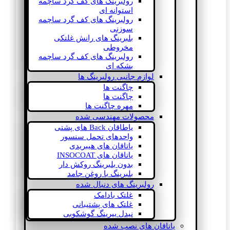
رولبرینگ های کف گرد ساچمه
استوانه ای
رولبرینگ های کف گرد ساچمه
سوزنی
بلبرینگ های رانش غلتکی
مخروطی
رولبرینگ های کف گرد ساچمه
بشکه ای
لوازم جانبی رولبرینگ ها
چاگنت ها
چاگنت ها
مهره چاگنت ها
محصولات مهندسی شده
یاطاقان Back های پشتی
واحدهای تحمل سنسور
یاتاقان های هیبریدی
یاتاقان های INSOCOAT
بدون بلبرینگ روکش دار
بلبرینگ با روغن جامد
رولبرینگ های دنبال شده
غلتک بادامک
غلتک های پشتیبانی
نیدل بیرینگ گوشکوبی
یاتاقان های نصب شده