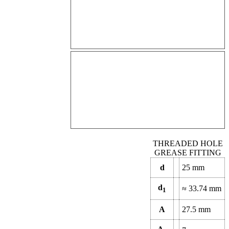
THREADED HOLE
GREASE FITTING
d
25 mm
d
≈ 33.74 mm
1
A
27.5 mm