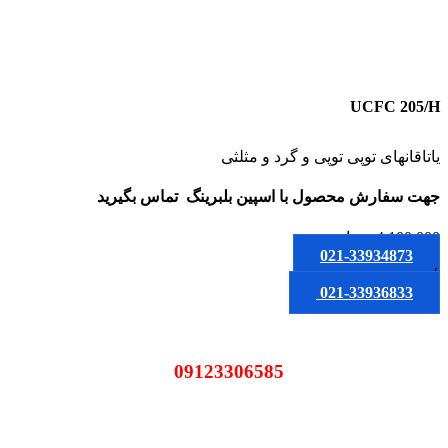
UCFC 205/H
یاتاقانهای توپی توپی و گرد و مثلثی
جهت سفارش محصول
با اسپین بلبرینگ
تماس بگیرید
4,100,000
تومان
021-33934873
یا
021-33936833
09123306585