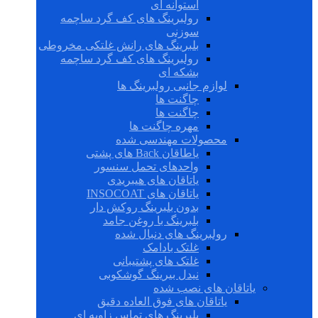
استوانه ای
رولبرینگ های کف گرد ساچمه
سوزنی
بلبرینگ های رانش غلتکی مخروطی
رولبرینگ های کف گرد ساچمه
بشکه ای
لوازم جانبی رولبرینگ ها
چاگنت ها
چاگنت ها
مهره چاگنت ها
محصولات مهندسی شده
یاطاقان Back های پشتی
واحدهای تحمل سنسور
یاتاقان های هیبریدی
یاتاقان های INSOCOAT
بدون بلبرینگ روکش دار
بلبرینگ با روغن جامد
رولبرینگ های دنبال شده
غلتک بادامک
غلتک های پشتیبانی
نیدل بیرینگ گوشکوبی
یاتاقان های نصب شده
یاتاقان های فوق العاده دقیق
بلبرینگ های تماس زاویه ای