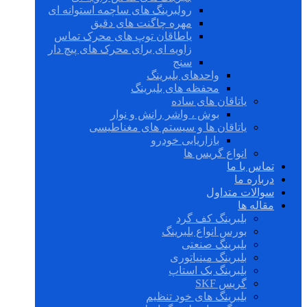
رولبرینگ های ساچمه استوانه ای
مهره چاگنت های دقیق
یاطاقان توپ های محرک تماس
زاویه ای برای محرک های پیچ دار
سنج
واحدهای بلبرینگ
محفظه های بلبرینگ
یاتاقان های ساده
بوش ، واشر رانش و نوار
یاتاقان ها و سیستم های مغناطیسی
بازاریابی خودرو
انواع گریس ها
تماس با ما
درباره ما
سوالات متداول
مقاله ها
بلبرینگ کف گرد
بورس انواع بلبرینگ
بلبرینگ صنعتی
بلبرینگ مینیاتوری
بلبرینگ بک استاپ
گریس SKF
بلبرینگ های خود تنظیم