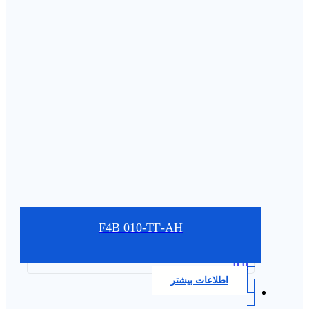
F4B 010-TF-AH
0.0
اطلاعات بیشتر