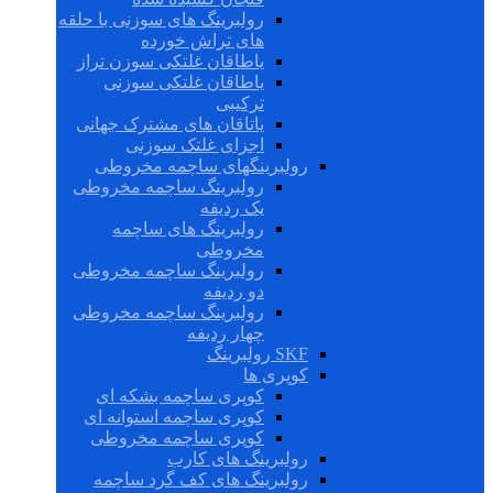
رولبرینگ های سوزنی با حلقه
های تراش خورده
یاطاقان غلتکی سوزن تراز
یاطاقان غلتکی سوزنی
ترکیبی
یاتاقان های مشترک جهانی
اجزای غلتک سوزنی
رولبرینگهای ساچمه مخروطی
رولبرینگ ساچمه مخروطی
یک ردیفه
رولبرینگ های ساچمه
مخروطی
رولبرینگ ساچمه مخروطی
دو ردیفه
رولبرینگ ساچمه مخروطی
چهار ردیفه
SKF رولبرینگ
کوپری ها
کوپری ساچمه بشکه ای
کوپری ساچمه استوانه ای
کوپری ساچمه مخروطی
رولبرینگ های کارب
رولبرینگ های کف گرد ساچمه