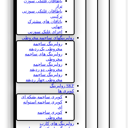
یاطاقان غلتکی سوزن
تراز
یاطاقان غلتکی سوزنی
ترکیبی
یاتاقان های مشترک
جهانی
اجزای غلتک سوزنی
رولبرینگهای ساچمه مخروطی
رولبرینگ ساچمه
مخروطی یک ردیفه
رولبرینگ های ساچمه
مخروطی
رولبرینگ ساچمه
مخروطی دو ردیفه
رولبرینگ ساچمه
مخروطی چهار ردیفه
SKF رولبرینگ
کوپری ها
کوپری ساچمه بشکه ای
کوپری ساچمه استوانه
ای
کوپری ساچمه
مخروطی
رولبرینگ های کارب