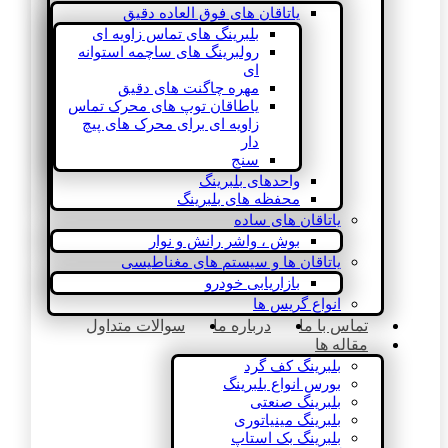
یاتاقان های فوق العاده دقیق
بلبرینگ های تماس زاویه ای
رولبرینگ های ساچمه استوانه
ای
مهره چاگنت های دقیق
یاطاقان توپ های محرک تماس
زاویه ای برای محرک های پیچ
دار
سنج
واحدهای بلبرینگ
محفظه های بلبرینگ
یاتاقان های ساده
بوش ، واشر رانش و نوار
یاتاقان ها و سیستم های مغناطیسی
بازاریابی خودرو
انواع گریس ها
تماس با ما
درباره ما
سوالات متداول
مقاله ها
بلبرینگ کف گرد
بورس انواع بلبرینگ
بلبرینگ صنعتی
بلبرینگ مینیاتوری
بلبرینگ بک استاپ