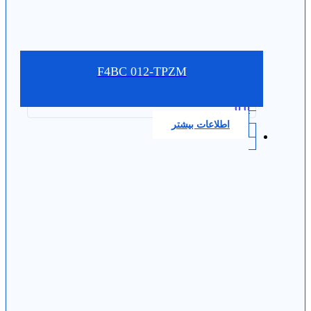
F4BC 012-TPZM
0.0
اطلاعات بیشتر