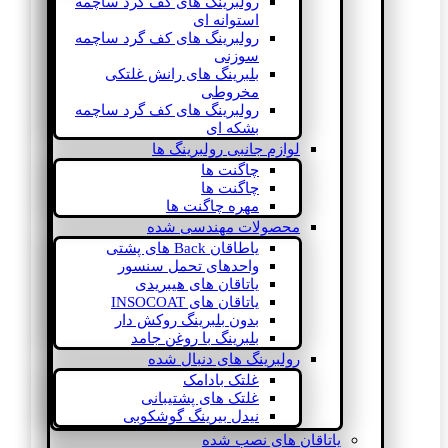
رولبرینگ های کف گرد ساچمه
استوانه ای
رولبرینگ های کف گرد ساچمه
سوزنی
بلبرینگ های رانش غلتکی
مخروطی
رولبرینگ های کف گرد ساچمه
بشکه ای
لوازم جانبی رولبرینگ ها
چاگنت ها
چاگنت ها
مهره چاگنت ها
محصولات مهندسی شده
یاطاقان Back های پشتی
واحدهای تحمل سنسور
یاتاقان های هیبریدی
یاتاقان های INSOCOAT
بدون بلبرینگ روکش دار
بلبرینگ با روغن جامد
رولبرینگ های دنبال شده
غلتک بادامک
غلتک های پشتیبانی
نیدل بیرینگ گوشکوبی
یاتاقان های نصب شده