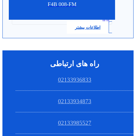
F4B 008-FM
0.0
اطلاعات بیشتر
راه های ارتباطی
02133936833
02133934873
02133985527