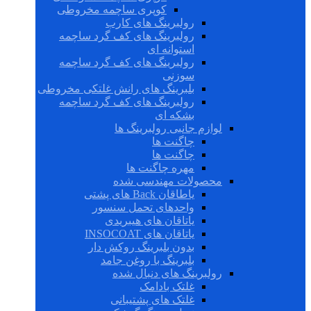
کوپری ساچمه مخروطی
رولبرینگ های کارب
رولبرینگ های کف گرد ساچمه
استوانه ای
رولبرینگ های کف گرد ساچمه
سوزنی
بلبرینگ های رانش غلتکی مخروطی
رولبرینگ های کف گرد ساچمه
بشکه ای
لوازم جانبی رولبرینگ ها
چاگنت ها
چاگنت ها
مهره چاگنت ها
محصولات مهندسی شده
یاطاقان Back های پشتی
واحدهای تحمل سنسور
یاتاقان های هیبریدی
یاتاقان های INSOCOAT
بدون بلبرینگ روکش دار
بلبرینگ با روغن جامد
رولبرینگ های دنبال شده
غلتک بادامک
غلتک های پشتیبانی