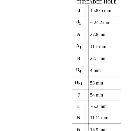
THREADED HOLE
d
15.875
mm
d
≈
24.2
mm
1
A
27.8
mm
A
11.1
mm
1
B
22.1
mm
B
4
mm
4
D
53
mm
b1
J
54
mm
L
76.2
mm
N
11.11
mm
s
15.9
mm
1