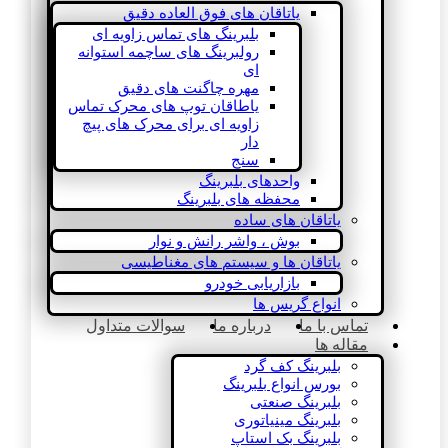
یاتاقان های فوق العاده دقیق
بلبرینگ های تماس زاویه ای
رولبرینگ های ساچمه استوانه
ای
مهره چاگنت های دقیق
یاطاقان توپ های محرک تماس
زاویه ای برای محرک های پیچ
دار
سنج
واحدهای بلبرینگ
محفظه های بلبرینگ
یاتاقان های ساده
بوش ، واشر رانش و نوار
یاتاقان ها و سیستم های مغناطیسی
بازاریابی خودرو
انواع گریس ها
تماس با ما
درباره ما
سوالات متداول
مقاله ها
بلبرینگ کف گرد
بورس انواع بلبرینگ
بلبرینگ صنعتی
بلبرینگ مینیاتوری
بلبرینگ بک استاپ