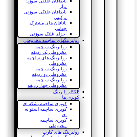
یاطاقان غلتکی سوزن
تراز
یاطاقان غلتکی سوزنی
ترکیبی
یاتاقان های مشترک
جهانی
اجزای غلتک سوزنی
رولبرینگهای ساچمه مخروطی
رولبرینگ ساچمه
مخروطی یک ردیفه
رولبرینگ های ساچمه
مخروطی
رولبرینگ ساچمه
مخروطی دو ردیفه
رولبرینگ ساچمه
مخروطی چهار ردیفه
SKF رولبرینگ
کوپری ها
کوپری ساچمه بشکه ای
کوپری ساچمه استوانه
ای
کوپری ساچمه
مخروطی
رولبرینگ های کارب