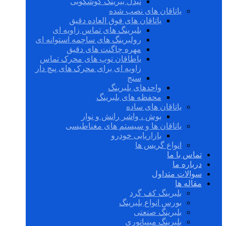
نیدل بیرینگ گوشکوبی
یاتاقان های نصب شده
یاتاقان های فوق العاده دقیق
بلبرینگ های تماس زاویه ای
رولبرینگ های ساچمه استوانه ای
مهره چاگنت های دقیق
یاطاقان توپ های محرک تماس
زاویه ای برای محرک های پیچ دار
سنج
واحدهای بلبرینگ
محفظه های بلبرینگ
یاتاقان های ساده
بوش ، واشر رانش و نوار
یاتاقان ها و سیستم های مغناطیسی
بازاریابی خودرو
انواع گریس ها
تماس با ما
درباره ما
سوالات متداول
مقاله ها
بلبرینگ کف گرد
بورس انواع بلبرینگ
بلبرینگ صنعتی
بلبرینگ مینیاتوری