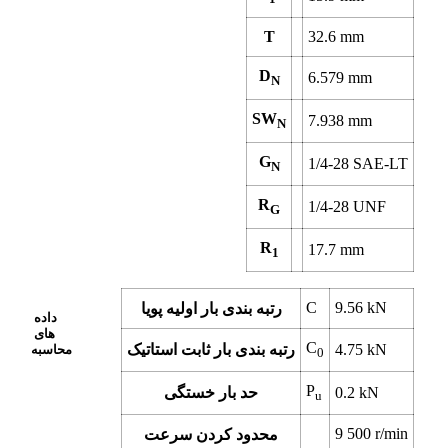
T
32.6
mm
D
6.579
mm
N
SW
7.938
mm
N
G
1/4-28 SAE-LT
N
R
1/4-28 UNF
G
R
17.7
mm
1
C
9.56
kN
رتبه بندی بار اولیه پویا
داده
های
C
kN
4.75
رتبه بندی بار ثابت استاتیک
محاسبه
0
P
kN
0.2
حد بار خستگی
u
9 500
r/min
محدود کردن سرعت