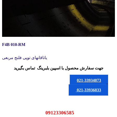
F4B 010-RM
یاتاقانهای توپی فلنج مربعی
جهت سفارش محصول
با اسپین بلبرینگ
تماس بگیرید
021-33934873
یا
021-33936833
09123306585