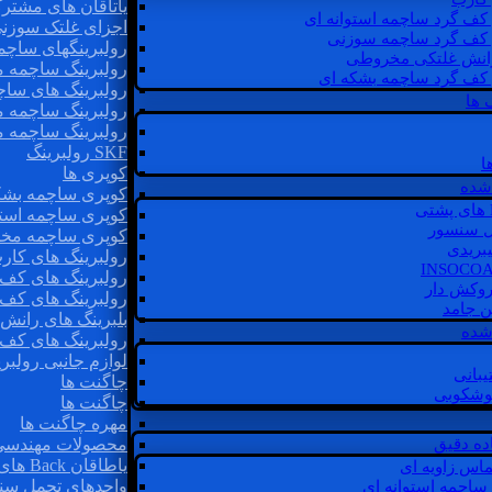
یاتاقان های مشتر
 کف گرد ساچمه استوانه ای
اجزای غلتک سوزن
 کف گرد ساچمه سوزنی
رولبرینگهای ساچ
رانش غلتکی مخروطی
رولبرینگ ساچمه 
 کف گرد ساچمه بشکه ای
رولبرینگ های سا
 ها
رولبرینگ ساچمه 
رولبرینگ ساچمه 
SKF رولبرینگ
ا
کوپری ها
شده
کوپری ساچمه بشک
کوپری ساچمه استو
ل سنسور
کوپری ساچمه مخ
یبریدی
رولبرینگ های کار
رولبرینگ های کف 
روکش دار
رولبرینگ های کف
غن جامد
بلبرینگ های ران
 شده
رولبرینگ های کف
لوازم جانبی رولبری
یبانی
چاگنت ها
گوشکوبی
چاگنت ها
مهره چاگنت ها
اده دقیق
محصولات مهندسی
یاطاقان Back های پشتی
ماس زاویه ای
واحدهای تحمل سن
 ساچمه استوانه ای