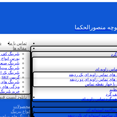
کوچه منصورالحکما
تماس با ما
د
مقاله ها
بلبرینگ کف 
گرد
بورس انواع ب
بلبرینگ صنع
بلبرینگ مینی
ماس زاویه ای
بلبرینگ بک 
 های تماس زاویه ای یک ردیفه
گریس SKF
 های تماس زاویه ای دو ردیفه
بلبرینگ های 
 با چهار نقطه تماس
ویژگی های ب
نظیم
خرید بلبرینگ
کف گرد
دانلود لیست قیمت 
ف گرد تماس زاویه ای
محصولات
 ساچمه استوانه ای
انواع بیرینگ
گ ساچمه استوانه ای یک ردیفه
بلبرینگ های ساچم