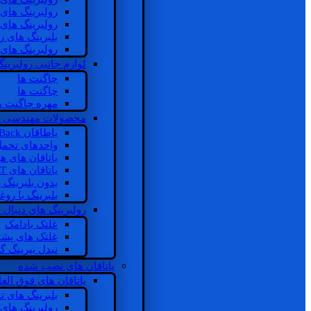
رولبرینگ های
رولبرینگ های
بلبرینگ های 
رولبرینگ های
لوازم جانبی رولبرینگ
چاگنت ها
چاگنت ها
مهره چاگنت ه
محصولات مهندسی 
یاطاقان Back های پشتی
واحدهای تحم
یاتاقان های ه
یاتاقان های INSOCOAT
بدون بلبرینگ 
بلبرینگ با رو
رولبرینگ های دنبال
غلتک بادامک
غلتک های پشت
نیدل بیرینگ 
یاتاقان های نصب شده
یاتاقان های فوق الع
بلبرینگ های ت
رولبرینگ های