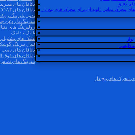
ای دقیق
یاتاقان های هیبرید
های محرک تماس زاویه ای برای محرک های پیچ دار
یاتاقان های INSOCOAT
بدون بلبرینگ روک
بلبرینگ با روغن جا
رولبرینگ های دنبا
غلتک بادامک
غلتک های پشتیبانی
وار
نیدل بیرینگ گوشک
غناطیسی
یاتاقان های نصب 
یاتاقان های فوق ال
بلبرینگ های تماس 
ی محرک های پیچ دار