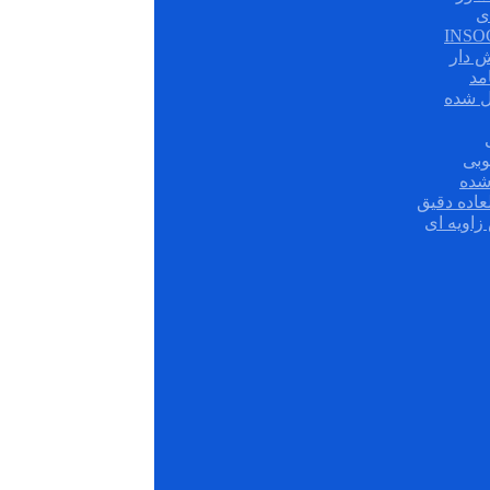
ی
ش دار
مد
ل شده
وبی
شده
عاده دقیق
زاویه ای