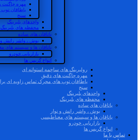
مهره چاگنت ه
یاطاقان توپ 
سنج
واحدهای بلبرینگ
محفظه های بلبرینگ
یاتاقان های ساده
بوش ، واشر رانش و ن
یاتاقان ها و سیستم های م
بازاریابی خودرو
انواع گریس ها
رولبرینگ های ساچمه استوانه ای
مهره چاگنت های دقیق
یاطاقان توپ های محرک تماس زاویه ای برا
سنج
واحدهای بلبرینگ
محفظه های بلبرینگ
یاتاقان های ساده
بوش ، واشر رانش و نوار
یاتاقان ها و سیستم های مغناطیسی
بازاریابی خودرو
انواع گریس ها
تماس با ما