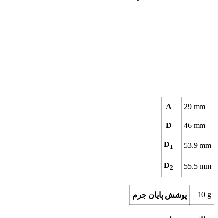
A
29
mm
D
46
mm
D
53.9
mm
1
D
55.5
mm
2
10
g
پوشش پایان جرم