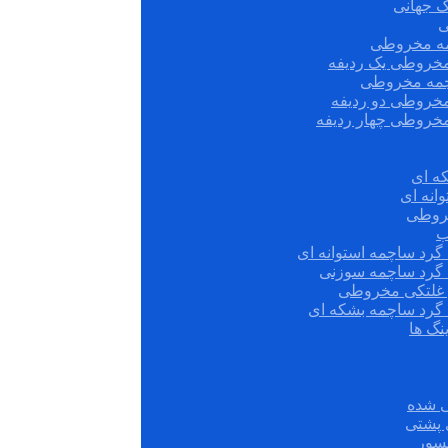
ک جهانی
ی
مه مخروطی
مخروطی یک ردیفه
چمه مخروطی
مخروطی دو ردیفه
مخروطی چهار ردیفه
ه ای
انه ای
روطی
ب
گرد ساچمه استوانه ای
 گرد ساچمه سوزنی
ش غلتکی مخروطی
 گرد ساچمه بشکه ای
نگ ها
 شده
سور