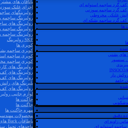
یاتاقان های مشتر
 کف گرد ساچمه استوانه ای
اجزای غلتک سوزن
 کف گرد ساچمه سوزنی
رولبرینگهای ساچ
رانش غلتکی مخروطی
رولبرینگ ساچمه 
 کف گرد ساچمه بشکه ای
رولبرینگ های سا
 ها
رولبرینگ ساچمه 
رولبرینگ ساچمه 
SKF رولبرینگ
ا
کوپری ها
شده
کوپری ساچمه بشک
کوپری ساچمه استو
ل سنسور
کوپری ساچمه مخ
یبریدی
رولبرینگ های کار
رولبرینگ های کف 
روکش دار
رولبرینگ های کف
غن جامد
بلبرینگ های ران
 شده
رولبرینگ های کف
لوازم جانبی رولبری
یبانی
چاگنت ها
گوشکوبی
چاگنت ها
مهره چاگنت ها
اده دقیق
محصولات مهندسی
یاطاقان Back های پشتی
ماس زاویه ای
واحدهای تحمل سن
 ساچمه استوانه ای