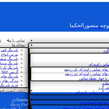
کوچه منصورالحکما
تماس با ما
د
مقاله ها
بلبرینگ کف 
گرد
بورس انواع ب
بلبرینگ صنع
بلبرینگ مینی
ماس زاویه ای
بلبرینگ بک 
 های تماس زاویه ای یک ردیفه
گریس SKF
 های تماس زاویه ای دو ردیفه
بلبرینگ های 
 با چهار نقطه تماس
ویژگی های ب
نظیم
خرید بلبرینگ
کف گرد
دانلود لیست قیمت 
ف گرد تماس زاویه ای
محصولات
 ساچمه استوانه ای
انواع بیرینگ
گ ساچمه استوانه ای یک ردیفه
بلبرینگ های ساچم