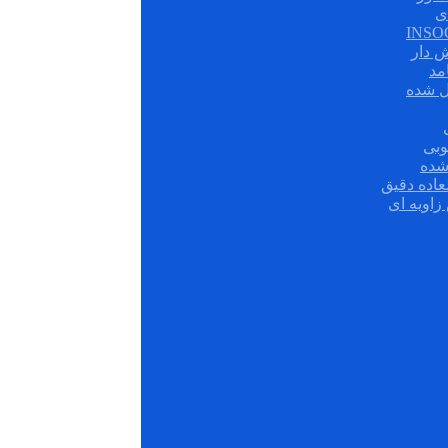
ی
ش دار
مد
ل شده
وبی
شده
عاده دقیق
زاویه ای