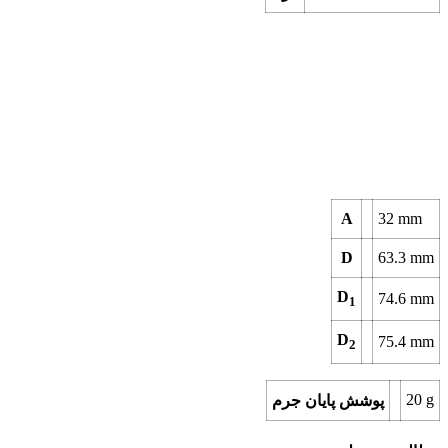
A
32
mm
D
63.3
mm
D
74.6
mm
1
D
75.4
mm
2
20
g
پوشش پایان جرم