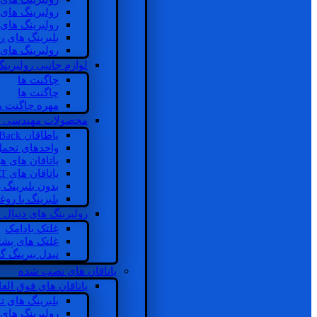
رولبرینگ های
رولبرینگ های
بلبرینگ های 
رولبرینگ های
لوازم جانبی رولبرینگ
چاگنت ها
چاگنت ها
مهره چاگنت ه
محصولات مهندسی 
یاطاقان Back های پشتی
واحدهای تحم
یاتاقان های ه
یاتاقان های INSOCOAT
بدون بلبرینگ 
بلبرینگ با رو
رولبرینگ های دنبال
غلتک بادامک
غلتک های پشت
نیدل بیرینگ 
یاتاقان های نصب شده
یاتاقان های فوق الع
بلبرینگ های ت
رولبرینگ های