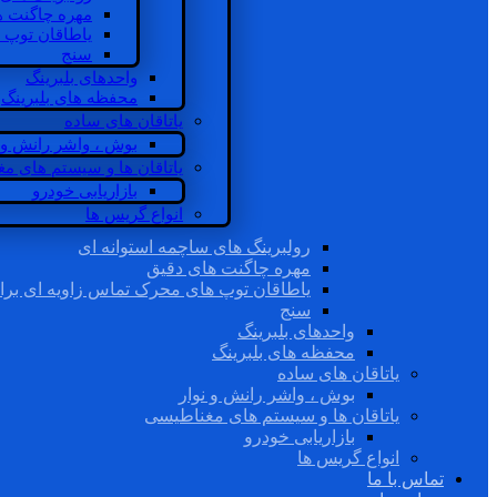
مهره چاگنت ه
یاطاقان توپ 
سنج
واحدهای بلبرینگ
محفظه های بلبرینگ
یاتاقان های ساده
بوش ، واشر رانش و ن
یاتاقان ها و سیستم های م
بازاریابی خودرو
انواع گریس ها
رولبرینگ های ساچمه استوانه ای
مهره چاگنت های دقیق
یاطاقان توپ های محرک تماس زاویه ای برا
سنج
واحدهای بلبرینگ
محفظه های بلبرینگ
یاتاقان های ساده
بوش ، واشر رانش و نوار
یاتاقان ها و سیستم های مغناطیسی
بازاریابی خودرو
انواع گریس ها
تماس با ما