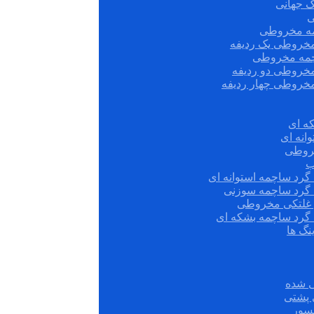
ک جهانی
ی
مه مخروطی
مخروطی یک ردیفه
چمه مخروطی
مخروطی دو ردیفه
مخروطی چهار ردیفه
ه ای
انه ای
روطی
ب
گرد ساچمه استوانه ای
 گرد ساچمه سوزنی
ش غلتکی مخروطی
 گرد ساچمه بشکه ای
نگ ها
 شده
سور