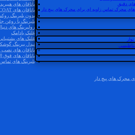
ای دقیق
یاتاقان های هیبرید
های محرک تماس زاویه ای برای محرک های پیچ دار
یاتاقان های INSOCOAT
بدون بلبرینگ روک
بلبرینگ با روغن جا
رولبرینگ های دنبا
غلتک بادامک
غلتک های پشتیبانی
وار
نیدل بیرینگ گوشک
غناطیسی
یاتاقان های نصب 
یاتاقان های فوق ال
بلبرینگ های تماس 
ی محرک های پیچ دار