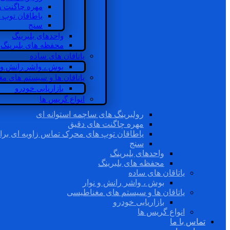
مهره چاگنت ه
یاطاقان توپ 
سنج
واحدهای بلبرینگ
محفظه های بلبرینگ
یاتاقان های ساده
بوش ، واشر رانش و ن
یاتاقان ها و سیستم های م
بازاریابی خودرو
انواع گریس ها
رولبرینگ های ساچمه استوانه ای
مهره چاگنت های دقیق
یاطاقان توپ های محرک تماس زاویه ای برا
سنج
واحدهای بلبرینگ
محفظه های بلبرینگ
یاتاقان های ساده
بوش ، واشر رانش و نوار
یاتاقان ها و سیستم های مغناطیسی
بازاریابی خودرو
انواع گریس ها
تماس با ما