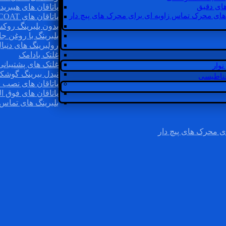
ای دقیق
یاتاقان های هیبرید
های محرک تماس زاویه ای برای محرک های پیچ دار
یاتاقان های INSOCOAT
بدون بلبرینگ روک
بلبرینگ با روغن جا
رولبرینگ های دنبا
غلتک بادامک
غلتک های پشتیبانی
وار
نیدل بیرینگ گوشک
غناطیسی
یاتاقان های نصب 
یاتاقان های فوق ال
بلبرینگ های تماس 
ی محرک های پیچ دار