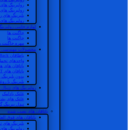
رولبرینگ های
رولبرینگ های
بلبرینگ های 
رولبرینگ های
لوازم جانبی رولبرینگ
چاگنت ها
چاگنت ها
مهره چاگنت ه
محصولات مهندسی 
یاطاقان Back های پشتی
واحدهای تحم
یاتاقان های ه
یاتاقان های INSOCOAT
بدون بلبرینگ 
بلبرینگ با رو
رولبرینگ های دنبال
غلتک بادامک
غلتک های پشت
نیدل بیرینگ 
یاتاقان های نصب شده
یاتاقان های فوق الع
بلبرینگ های ت
رولبرینگ های