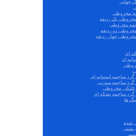
ک جهانی
ی
مه مخروطی
مخروطی یک ردیفه
چمه مخروطی
مخروطی دو ردیفه
مخروطی چهار ردیفه
ه ای
انه ای
روطی
ب
گرد ساچمه استوانه ای
 گرد ساچمه سوزنی
ش غلتکی مخروطی
 گرد ساچمه بشکه ای
نگ ها
 شده
سور