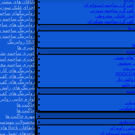
یاتاقان های مشتر
 کف گرد ساچمه استوانه ای
اجزای غلتک سوزن
 کف گرد ساچمه سوزنی
رولبرینگهای ساچ
رانش غلتکی مخروطی
رولبرینگ ساچمه 
 کف گرد ساچمه بشکه ای
رولبرینگ های سا
 ها
رولبرینگ ساچمه 
رولبرینگ ساچمه 
SKF رولبرینگ
ا
کوپری ها
شده
کوپری ساچمه بشک
کوپری ساچمه استو
ل سنسور
کوپری ساچمه مخ
یبریدی
رولبرینگ های کار
رولبرینگ های کف 
روکش دار
رولبرینگ های کف
غن جامد
بلبرینگ های ران
 شده
رولبرینگ های کف
لوازم جانبی رولبری
یبانی
چاگنت ها
گوشکوبی
چاگنت ها
مهره چاگنت ها
اده دقیق
محصولات مهندسی
یاطاقان Back های پشتی
ماس زاویه ای
واحدهای تحمل سن
 ساچمه استوانه ای