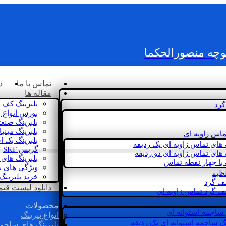
کوچه منصورالحکما
تماس با ما
د
مقاله ها
بلبرینگ کف 
گرد
بورس انواع ب
بلبرینگ صنع
بلبرینگ مینی
ماس زاویه ای
بلبرینگ بک 
 های تماس زاویه ای یک ردیفه
گریس SKF
 های تماس زاویه ای دو ردیفه
بلبرینگ های 
 با چهار نقطه تماس
ویژگی های ب
نظیم
خرید بلبرینگ
کف گرد
دانلود لیست قیمت 
ف گرد تماس زاویه ای
محصولات
 ساچمه استوانه ای
انواع بیرینگ
گ ساچمه استوانه ای یک ردیفه
بلبرینگ های ساچم