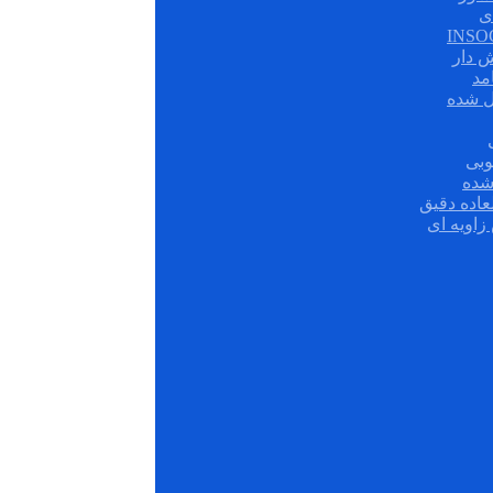
ی
ش دار
مد
ل شده
وبی
شده
عاده دقیق
زاویه ای