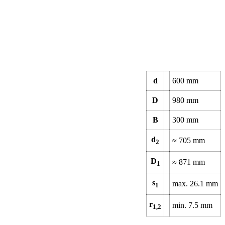
d
600
mm
D
980
mm
B
300
mm
d
≈
705
mm
2
D
≈
871
mm
1
s
max.
26.1
mm
1
r
min.
7.5
mm
1,2