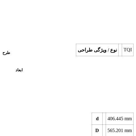
TQI
نوع / ویژگی طراحی
طرح
ابعاد
d
406.445
mm
D
565.201
mm