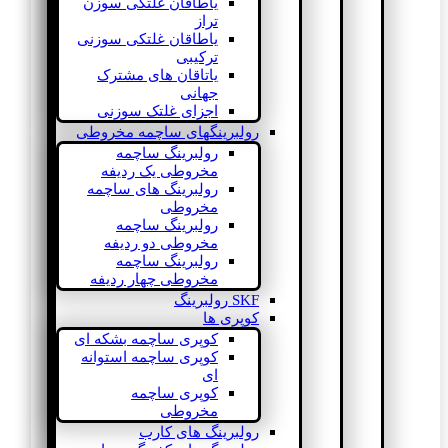
یاطاقان غلتکی سوزن
تراز
یاطاقان غلتکی سوزنی
ترکیبی
یاتاقان های مشترک
جهانی
اجزای غلتک سوزنی
رولبرینگهای ساچمه مخروطی
رولبرینگ ساچمه
مخروطی یک ردیفه
رولبرینگ های ساچمه
مخروطی
رولبرینگ ساچمه
مخروطی دو ردیفه
رولبرینگ ساچمه
مخروطی چهار ردیفه
SKF رولبرینگ
کوپری ها
کوپری ساچمه بشکه ای
کوپری ساچمه استوانه
ای
کوپری ساچمه
مخروطی
رولبرینگ های کارب