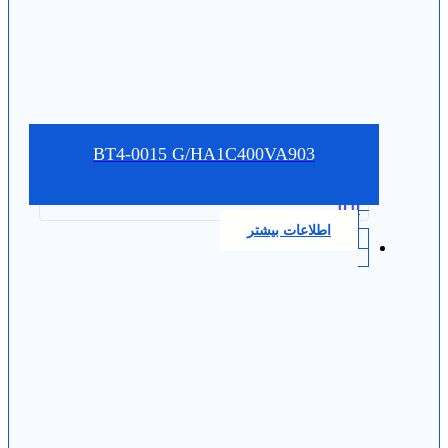
BT4-0015 G/HA1C400VA903
0.0
اطلاعات بیشتر