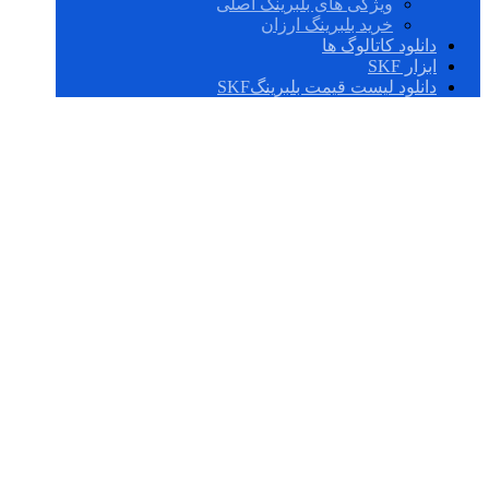
ویژگی های بلبرینگ اصلی
خرید بلبرینگ ارزان
دانلود کاتالوگ ها
ابزار SKF
دانلود لیست قیمت بلبرینگSKF
BT4B 332813
B/HA1C425