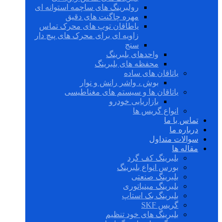
رولبرینگ های ساچمه استوانه ای
مهره چاگنت های دقیق
یاطاقان توپ های محرک تماس
زاویه ای برای محرک های پیچ دار
سنج
واحدهای بلبرینگ
محفظه های بلبرینگ
یاتاقان های ساده
بوش ، واشر رانش و نوار
یاتاقان ها و سیستم های مغناطیسی
بازاریابی خودرو
انواع گریس ها
تماس با ما
درباره ما
سوالات متداول
مقاله ها
بلبرینگ کف گرد
بورس انواع بلبرینگ
بلبرینگ صنعتی
بلبرینگ مینیاتوری
بلبرینگ بک استاپ
گریس SKF
بلبرینگ های خود تنظیم