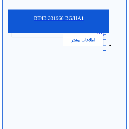
BT4B 331968 BG/HA1
0.0
اطلاعات بیشتر