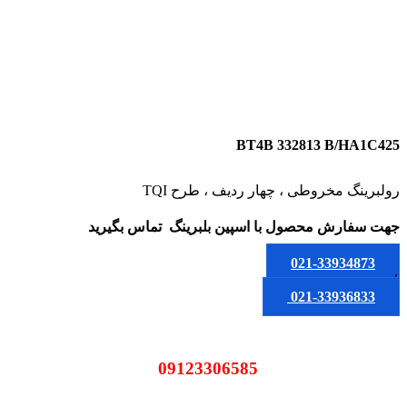
BT4B 332813 B/HA1C425
رولبرینگ مخروطی ، چهار ردیف ، طرح TQI
جهت سفارش محصول
با اسپین بلبرینگ
تماس بگیرید
021-33934873
یا
021-33936833
09123306585