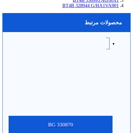
BT4B 330993 AG/HA1
BT4B 328944 G/HA1VA901
محصولات مرتبط
330870 BG