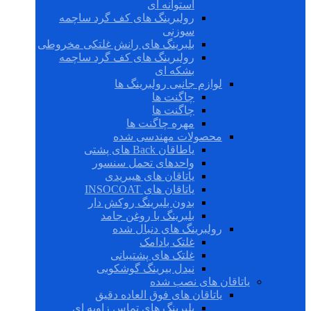
استوانه ای
رولبرینگ های کف گرد ساچمه
سوزنی
بلبرینگ های رانش غلتکی مخروطی
رولبرینگ های کف گرد ساچمه
بشکه ای
لوازم جانبی رولبرینگ ها
چاگنت ها
چاگنت ها
مهره چاگنت ها
محصولات مهندسی شده
یاطاقان Back های پشتی
واحدهای تحمل سنسور
یاتاقان های هیبریدی
یاتاقان های INSOCOAT
بدون بلبرینگ روکش دار
بلبرینگ با روغن جامد
رولبرینگ های دنبال شده
غلتک بادامک
غلتک های پشتیبانی
نیدل بیرینگ گوشکوبی
یاتاقان های نصب شده
یاتاقان های فوق العاده دقیق
بلبرینگ های تماس زاویه ای