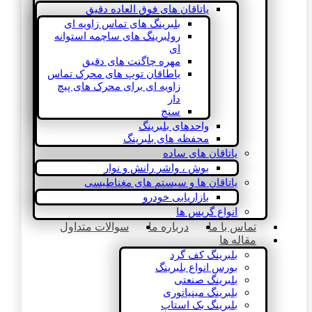
یاتاقان های فوق العاده دقیق
بلبرینگ های تماس زاویه ای
رولبرینگ های ساچمه استوانه
ای
مهره چاگنت های دقیق
یاطاقان توپ های محرک تماس
زاویه ای برای محرک های پیچ
دار
سنج
واحدهای بلبرینگ
محفظه های بلبرینگ
یاتاقان های ساده
بوش ، واشر رانش و نوار
یاتاقان ها و سیستم های مغناطیسی
بازاریابی خودرو
انواع گریس ها
تماس با ما
درباره ما
سوالات متداول
مقاله ها
بلبرینگ کف گرد
بورس انواع بلبرینگ
بلبرینگ صنعتی
بلبرینگ مینیاتوری
بلبرینگ بک استاپ