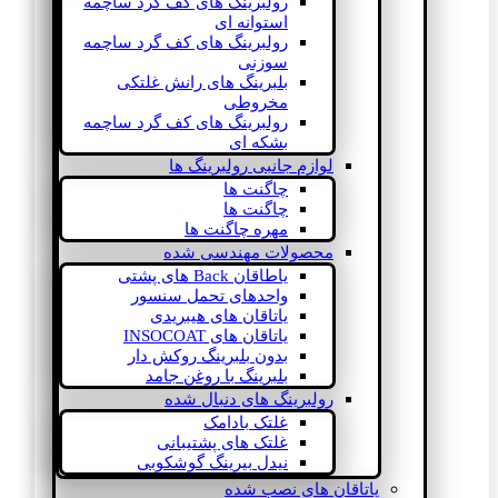
رولبرینگ های کف گرد ساچمه
استوانه ای
رولبرینگ های کف گرد ساچمه
سوزنی
بلبرینگ های رانش غلتکی
مخروطی
رولبرینگ های کف گرد ساچمه
بشکه ای
لوازم جانبی رولبرینگ ها
چاگنت ها
چاگنت ها
مهره چاگنت ها
محصولات مهندسی شده
یاطاقان Back های پشتی
واحدهای تحمل سنسور
یاتاقان های هیبریدی
یاتاقان های INSOCOAT
بدون بلبرینگ روکش دار
بلبرینگ با روغن جامد
رولبرینگ های دنبال شده
غلتک بادامک
غلتک های پشتیبانی
نیدل بیرینگ گوشکوبی
یاتاقان های نصب شده