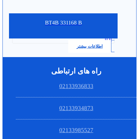
BT4B 331168 B
0.0
اطلاعات بیشتر
راه های ارتباطی
02133936833
02133934873
02133985527