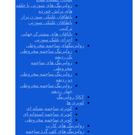
رولبرینگ های سوزنی با حلقه
های تراش خورده
یاطاقان غلتکی سوزن تراز
یاطاقان غلتکی سوزنی
ترکیبی
یاتاقان های مشترک جهانی
اجزای غلتک سوزنی
رولبرینگهای ساچمه مخروطی
رولبرینگ ساچمه مخروطی
یک ردیفه
رولبرینگ های ساچمه
مخروطی
رولبرینگ ساچمه مخروطی
دو ردیفه
رولبرینگ ساچمه مخروطی
چهار ردیفه
SKF رولبرینگ
کوپری ها
کوپری ساچمه بشکه ای
کوپری ساچمه استوانه ای
کوپری ساچمه مخروطی
رولبرینگ های کارب
رولبرینگ های کف گرد ساچمه