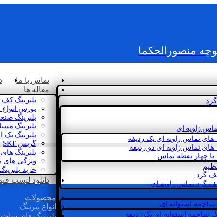
کوچه منصورالحکما
تماس با ما
د
مقاله ها
بلبرینگ کف 
گرد
بورس انواع ب
بلبرینگ صنع
بلبرینگ مینی
ماس زاویه ای
بلبرینگ بک 
 های تماس زاویه ای یک ردیفه
گریس SKF
 های تماس زاویه ای دو ردیفه
بلبرینگ های 
 با چهار نقطه تماس
ویژگی های ب
نظیم
خرید بلبرینگ
کف گرد
دانلود لیست قیمت 
ف گرد تماس زاویه ای
محصولات
 ساچمه استوانه ای
انواع بیرینگ
گ ساچمه استوانه ای یک ردیفه
بلبرینگ های ساچم