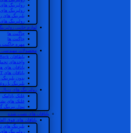
رولبرینگ های
رولبرینگ های
بلبرینگ های 
رولبرینگ های
لوازم جانبی رولبرینگ
چاگنت ها
چاگنت ها
مهره چاگنت ه
محصولات مهندسی 
یاطاقان Back های پشتی
واحدهای تحم
یاتاقان های ه
یاتاقان های INSOCOAT
بدون بلبرینگ 
بلبرینگ با رو
رولبرینگ های دنبال
غلتک بادامک
غلتک های پشت
نیدل بیرینگ 
یاتاقان های نصب شده
یاتاقان های فوق الع
بلبرینگ های ت
رولبرینگ های