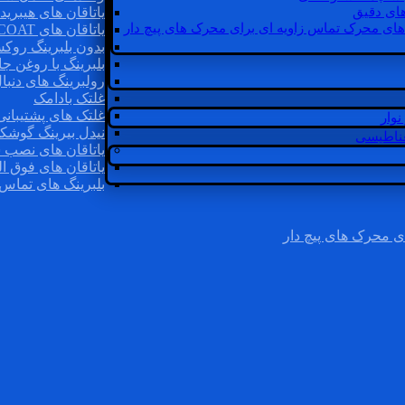
ای دقیق
یاتاقان های هیبرید
های محرک تماس زاویه ای برای محرک های پیچ دار
یاتاقان های INSOCOAT
بدون بلبرینگ روک
بلبرینگ با روغن جا
رولبرینگ های دنبا
غلتک بادامک
غلتک های پشتیبانی
وار
نیدل بیرینگ گوشک
غناطیسی
یاتاقان های نصب 
یاتاقان های فوق ال
بلبرینگ های تماس 
ی محرک های پیچ دار