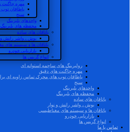
مهره چاگنت ه
یاطاقان توپ 
سنج
واحدهای بلبرینگ
محفظه های بلبرینگ
یاتاقان های ساده
بوش ، واشر رانش و ن
یاتاقان ها و سیستم های م
بازاریابی خودرو
انواع گریس ها
رولبرینگ های ساچمه استوانه ای
مهره چاگنت های دقیق
یاطاقان توپ های محرک تماس زاویه ای برا
سنج
واحدهای بلبرینگ
محفظه های بلبرینگ
یاتاقان های ساده
بوش ، واشر رانش و نوار
یاتاقان ها و سیستم های مغناطیسی
بازاریابی خودرو
انواع گریس ها
تماس با ما