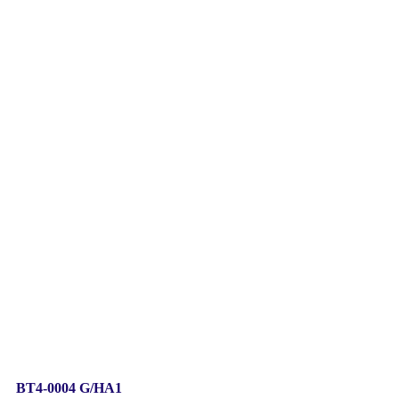
A1
BT4-0004 G/HA1