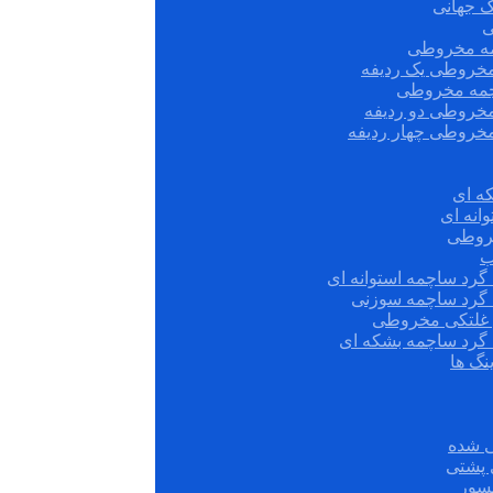
ک جهانی
ی
مه مخروطی
مخروطی یک ردیفه
چمه مخروطی
مخروطی دو ردیفه
مخروطی چهار ردیفه
ه ای
انه ای
روطی
ب
گرد ساچمه استوانه ای
 گرد ساچمه سوزنی
ش غلتکی مخروطی
 گرد ساچمه بشکه ای
نگ ها
 شده
سور