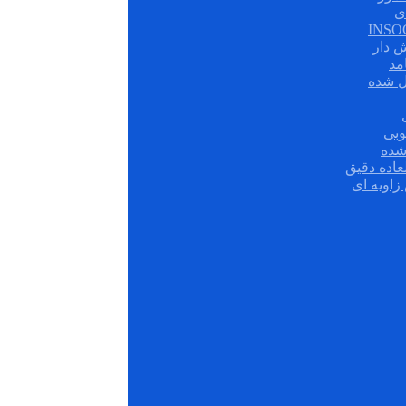
ی
ش دار
مد
ل شده
وبی
شده
عاده دقیق
زاویه ای