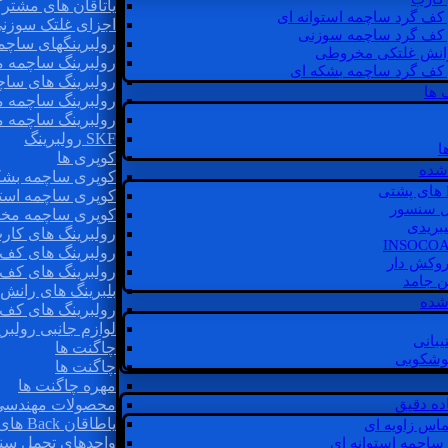
یاتاقان های مشتر
 کف گرد ساچمه استوانه ای
اجزای غلتک سوزن
 کف گرد ساچمه سوزنی
رولبرینگهای ساچ
رانش غلتکی مخروطی
رولبرینگ ساچمه 
 کف گرد ساچمه بشکه ای
رولبرینگ های سا
 ها
رولبرینگ ساچمه 
رولبرینگ ساچمه 
SKF رولبرینگ
ا
کوپری ها
شده
کوپری ساچمه بشک
کوپری ساچمه استو
ل سنسور
کوپری ساچمه مخ
یبریدی
رولبرینگ های کار
رولبرینگ های کف 
روکش دار
رولبرینگ های کف
غن جامد
بلبرینگ های ران
 شده
رولبرینگ های کف
لوازم جانبی رولبری
یبانی
چاگنت ها
گوشکوبی
چاگنت ها
مهره چاگنت ها
اده دقیق
محصولات مهندسی
یاطاقان Back های پشتی
ماس زاویه ای
واحدهای تحمل سن
 ساچمه استوانه ای