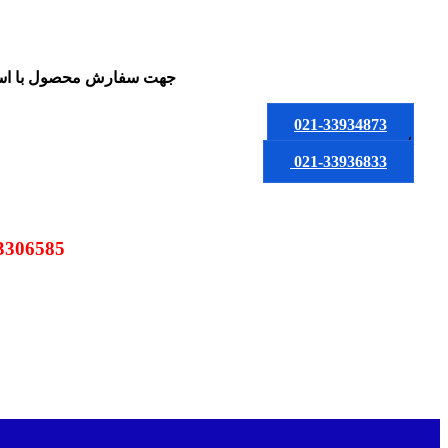
جهت سفارش محصول
با ا
021-33934873
یا
021-33936833
09123306585