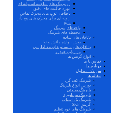
رولبرینگ های ساچمه استوانه ای
مهره چاگنت های دقیق
یاطاقان توپ های محرک تماس
زاویه ای برای محرک های پیچ دار
سنج
واحدهای بلبرینگ
محفظه های بلبرینگ
یاتاقان های ساده
بوش ، واشر رانش و نوار
یاتاقان ها و سیستم های مغناطیسی
بازاریابی خودرو
انواع گریس ها
تماس با ما
درباره ما
سوالات متداول
مقاله ها
بلبرینگ کف گرد
بورس انواع بلبرینگ
بلبرینگ صنعتی
بلبرینگ مینیاتوری
بلبرینگ بک استاپ
گریس SKF
بلبرینگ های خود تنظیم