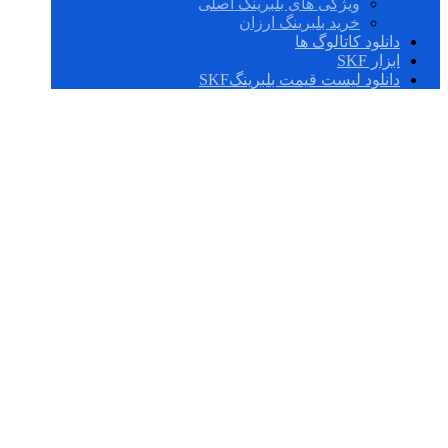
ویژگی های بلبرینگ اصلی
خرید بلبرینگ ارزان
دانلود کاتالوگ ها
ابزار SKF
دانلود لیست قیمت بلبرینگSKF
BT4B 330993
AG/HA1