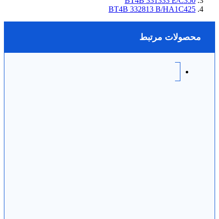
BT4B 331333 E/C350
BT4B 332813 B/HA1C425
محصولات مرتبط