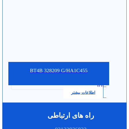
BT4B 328209 G/HA1C455
0.0
اطلاعات بیشتر
راه های ارتباطی