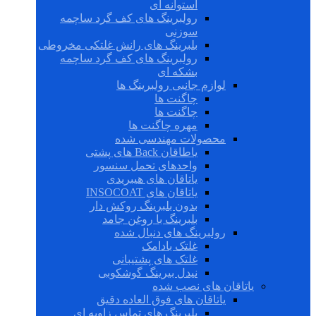
استوانه ای
رولبرینگ های کف گرد ساچمه
سوزنی
بلبرینگ های رانش غلتکی مخروطی
رولبرینگ های کف گرد ساچمه
بشکه ای
لوازم جانبی رولبرینگ ها
چاگنت ها
چاگنت ها
مهره چاگنت ها
محصولات مهندسی شده
یاطاقان Back های پشتی
واحدهای تحمل سنسور
یاتاقان های هیبریدی
یاتاقان های INSOCOAT
بدون بلبرینگ روکش دار
بلبرینگ با روغن جامد
رولبرینگ های دنبال شده
غلتک بادامک
غلتک های پشتیبانی
نیدل بیرینگ گوشکوبی
یاتاقان های نصب شده
یاتاقان های فوق العاده دقیق
بلبرینگ های تماس زاویه ای