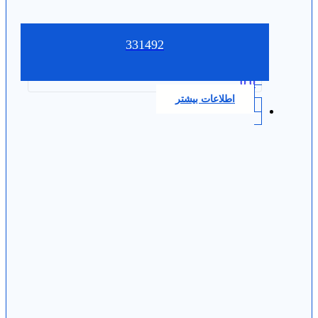
331492
0.0
اطلاعات بیشتر