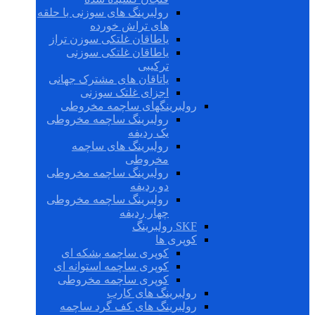
رولبرینگ های سوزنی با حلقه
های تراش خورده
یاطاقان غلتکی سوزن تراز
یاطاقان غلتکی سوزنی
ترکیبی
یاتاقان های مشترک جهانی
اجزای غلتک سوزنی
رولبرینگهای ساچمه مخروطی
رولبرینگ ساچمه مخروطی
یک ردیفه
رولبرینگ های ساچمه
مخروطی
رولبرینگ ساچمه مخروطی
دو ردیفه
رولبرینگ ساچمه مخروطی
چهار ردیفه
SKF رولبرینگ
کوپری ها
کوپری ساچمه بشکه ای
کوپری ساچمه استوانه ای
کوپری ساچمه مخروطی
رولبرینگ های کارب
رولبرینگ های کف گرد ساچمه