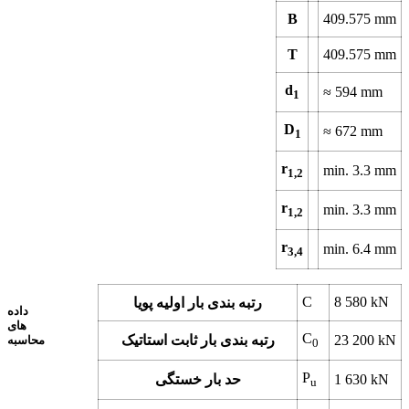
B
409.575
mm
T
409.575
mm
d
≈
594
mm
1
D
≈
672
mm
1
r
min.
3.3
mm
1,2
r
min.
3.3
mm
1,2
r
min.
6.4
mm
3,4
C
8 580
kN
رتبه بندی بار اولیه پویا
داده
های
C
kN
23 200
رتبه بندی بار ثابت استاتیک
محاسبه
0
P
kN
1 630
حد بار خستگی
u