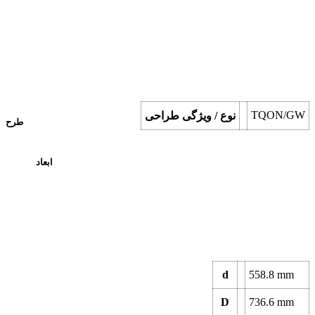
TQON/GW
نوع / ویژگی طراحی
طرح
ابعاد
d
558.8
mm
D
736.6
mm