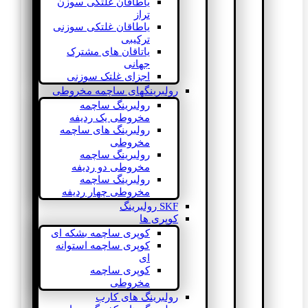
یاطاقان غلتکی سوزن
تراز
یاطاقان غلتکی سوزنی
ترکیبی
یاتاقان های مشترک
جهانی
اجزای غلتک سوزنی
رولبرینگهای ساچمه مخروطی
رولبرینگ ساچمه
مخروطی یک ردیفه
رولبرینگ های ساچمه
مخروطی
رولبرینگ ساچمه
مخروطی دو ردیفه
رولبرینگ ساچمه
مخروطی چهار ردیفه
SKF رولبرینگ
کوپری ها
کوپری ساچمه بشکه ای
کوپری ساچمه استوانه
ای
کوپری ساچمه
مخروطی
رولبرینگ های کارب