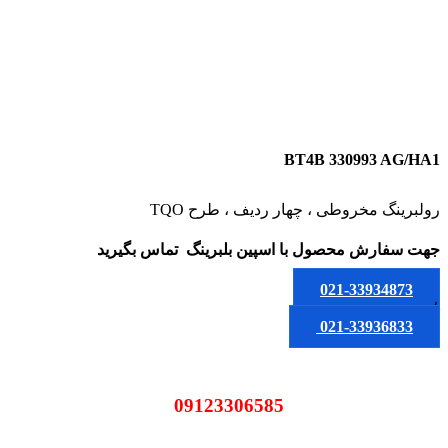
BT4B 330993 AG/HA1
رولبرینگ مخروطی ، چهار ردیف ، طرح TQO
جهت سفارش محصول
با اسپین بلبرینگ
تماس بگیرید
021-33934873
یا
021-33936833
09123306585