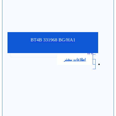
BT4B 331968 BG/HA1
0.0
اطلاعات بیشتر