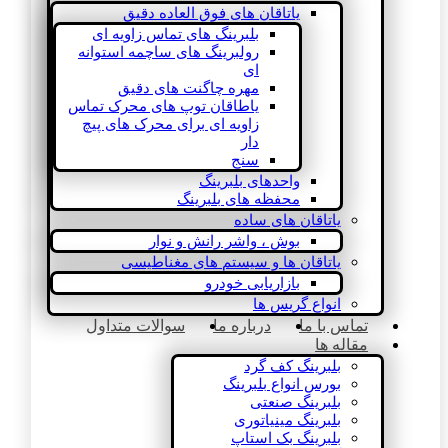
یاتاقان های فوق العاده دقیق
بلبرینگ های تماس زاویه ای
رولبرینگ های ساچمه استوانه
ای
مهره چاگنت های دقیق
یاطاقان توپ های محرک تماس
زاویه ای برای محرک های پیچ
دار
سنج
واحدهای بلبرینگ
محفظه های بلبرینگ
یاتاقان های ساده
بوش ، واشر رانش و نوار
یاتاقان ها و سیستم های مغناطیسی
بازاریابی خودرو
انواع گریس ها
تماس با ما
درباره ما
سوالات متداول
مقاله ها
بلبرینگ کف گرد
بورس انواع بلبرینگ
بلبرینگ صنعتی
بلبرینگ مینیاتوری
بلبرینگ بک استاپ