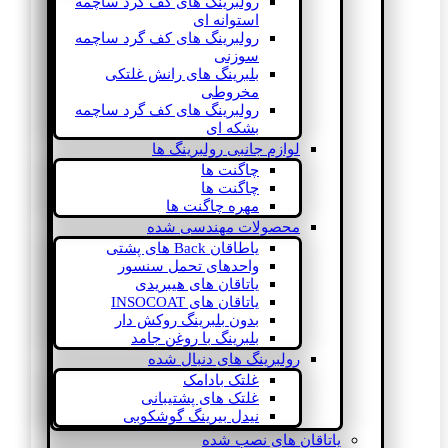
رولبرینگ های کف گرد ساچمه
استوانه ای
رولبرینگ های کف گرد ساچمه
سوزنی
بلبرینگ های رانش غلتکی
مخروطی
رولبرینگ های کف گرد ساچمه
بشکه ای
لوازم جانبی رولبرینگ ها
چاگنت ها
چاگنت ها
مهره چاگنت ها
محصولات مهندسی شده
یاطاقان Back های پشتی
واحدهای تحمل سنسور
یاتاقان های هیبریدی
یاتاقان های INSOCOAT
بدون بلبرینگ روکش دار
بلبرینگ با روغن جامد
رولبرینگ های دنبال شده
غلتک بادامک
غلتک های پشتیبانی
نیدل بیرینگ گوشکوبی
یاتاقان های نصب شده