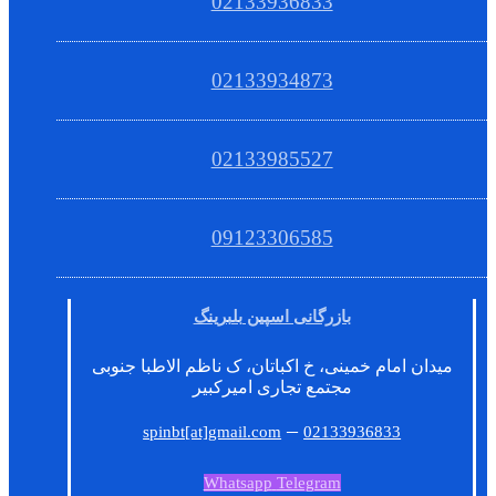
02133936833
02133934873
02133985527
09123306585
بازرگانی اسپین بلبرینگ
میدان امام خمینی، خ اکباتان، ک ناظم الاطبا جنوبی
مجتمع تجاری امیرکبیر
–
spinbt[at]gmail.com
02133936833
Whatsapp
Telegram