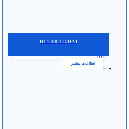
BT4-0004 G/HA1
0.0
اطلاعات بیشتر