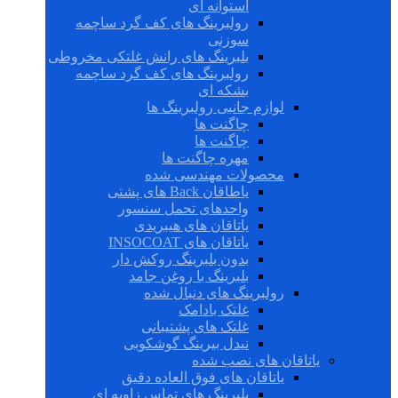
استوانه ای
رولبرینگ های کف گرد ساچمه
سوزنی
بلبرینگ های رانش غلتکی مخروطی
رولبرینگ های کف گرد ساچمه
بشکه ای
لوازم جانبی رولبرینگ ها
چاگنت ها
چاگنت ها
مهره چاگنت ها
محصولات مهندسی شده
یاطاقان Back های پشتی
واحدهای تحمل سنسور
یاتاقان های هیبریدی
یاتاقان های INSOCOAT
بدون بلبرینگ روکش دار
بلبرینگ با روغن جامد
رولبرینگ های دنبال شده
غلتک بادامک
غلتک های پشتیبانی
نیدل بیرینگ گوشکوبی
یاتاقان های نصب شده
یاتاقان های فوق العاده دقیق
بلبرینگ های تماس زاویه ای