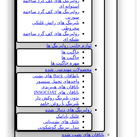
رولبرینگ های کف گرد ساچمه
استوانه ای
رولبرینگ های کف گرد ساچمه
سوزنی
بلبرینگ های رانش غلتکی
مخروطی
رولبرینگ های کف گرد ساچمه
بشکه ای
لوازم جانبی رولبرینگ ها
چاگنت ها
چاگنت ها
مهره چاگنت ها
محصولات مهندسی شده
یاطاقان Back های پشتی
واحدهای تحمل سنسور
یاتاقان های هیبریدی
یاتاقان های INSOCOAT
بدون بلبرینگ روکش دار
بلبرینگ با روغن جامد
رولبرینگ های دنبال شده
غلتک بادامک
غلتک های پشتیبانی
نیدل بیرینگ گوشکوبی
یاتاقان های نصب شده