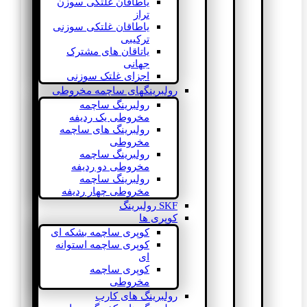
یاطاقان غلتکی سوزن
تراز
یاطاقان غلتکی سوزنی
ترکیبی
یاتاقان های مشترک
جهانی
اجزای غلتک سوزنی
رولبرینگهای ساچمه مخروطی
رولبرینگ ساچمه
مخروطی یک ردیفه
رولبرینگ های ساچمه
مخروطی
رولبرینگ ساچمه
مخروطی دو ردیفه
رولبرینگ ساچمه
مخروطی چهار ردیفه
SKF رولبرینگ
کوپری ها
کوپری ساچمه بشکه ای
کوپری ساچمه استوانه
ای
کوپری ساچمه
مخروطی
رولبرینگ های کارب