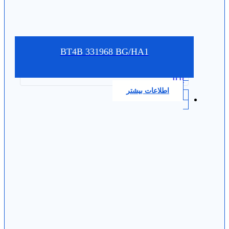
BT4B 331968 BG/HA1
0.0
اطلاعات بیشتر