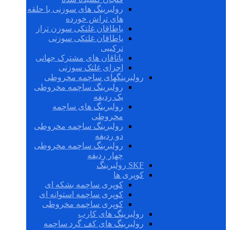
رولبرینگ های سوزنی با حلقه
های تراش خورده
یاطاقان غلتکی سوزن تراز
یاطاقان غلتکی سوزنی
ترکیبی
یاتاقان های مشترک جهانی
اجزای غلتک سوزنی
رولبرینگهای ساچمه مخروطی
رولبرینگ ساچمه مخروطی
یک ردیفه
رولبرینگ های ساچمه
مخروطی
رولبرینگ ساچمه مخروطی
دو ردیفه
رولبرینگ ساچمه مخروطی
چهار ردیفه
SKF رولبرینگ
کوپری ها
کوپری ساچمه بشکه ای
کوپری ساچمه استوانه ای
کوپری ساچمه مخروطی
رولبرینگ های کارب
رولبرینگ های کف گرد ساچمه