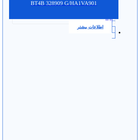
BT4B 328909 G/HA1VA901
0.0
اطلاعات بیشتر