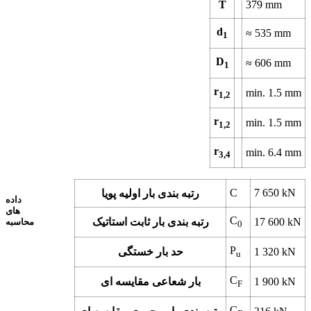
T
379
mm
d
≈
535
mm
1
D
≈
606
mm
1
r
min.
1.5
mm
1,2
r
min.
1.5
mm
1,2
r
min.
6.4
mm
3,4
C
7 650
kN
رتبه بندی بار اولیه پویا
داده
های
C
kN
17 600
رتبه بندی بار ثابت استاتیک
محاسبه
0
P
kN
1 320
حد بار خستگی
u
C
kN
1 900
بار شعاعی مقایسه ای
F
C