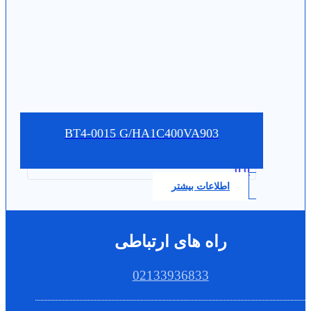
BT4-0015 G/HA1C400VA903
0.0
اطلاعات بیشتر
راه های ارتباطی
02133936833