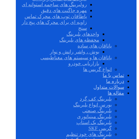
رولبرینگ های ساچمه استوانه ای
مهره چاگنت های دقیق
یاطاقان توپ های محرک تماس
زاویه ای برای محرک های پیچ دار
سنج
واحدهای بلبرینگ
محفظه های بلبرینگ
یاتاقان های ساده
بوش ، واشر رانش و نوار
یاتاقان ها و سیستم های مغناطیسی
بازاریابی خودرو
انواع گریس ها
تماس با ما
درباره ما
سوالات متداول
مقاله ها
بلبرینگ کف گرد
بورس انواع بلبرینگ
بلبرینگ صنعتی
بلبرینگ مینیاتوری
بلبرینگ بک استاپ
گریس SKF
بلبرینگ های خود تنظیم