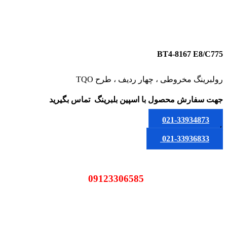
BT4-8167 E8/C775
رولبرینگ مخروطی ، چهار ردیف ، طرح TQO
جهت سفارش محصول
با اسپین بلبرینگ
تماس بگیرید
021-33934873
یا
021-33936833
09123306585