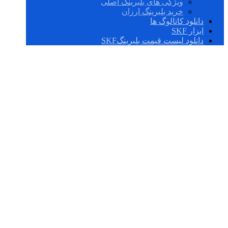
ویژگی های بلبرینگ اصلی
خرید بلبرینگ ارزان
دانلود کاتالوگ ها
ابزار SKF
دانلود لیست قیمت بلبرینگSKF
BT4-8167 E8/C775