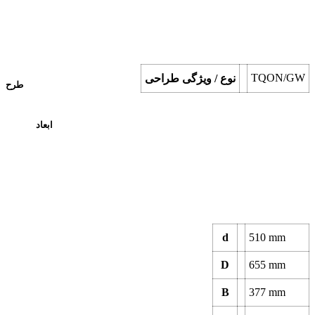
TQON/GW
نوع / ویژگی طراحی
طرح
ابعاد
d
510
mm
D
655
mm
B
377
mm