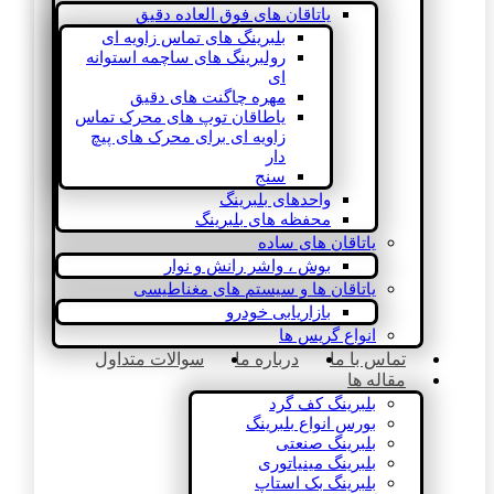
یاتاقان های فوق العاده دقیق
بلبرینگ های تماس زاویه ای
رولبرینگ های ساچمه استوانه
ای
مهره چاگنت های دقیق
یاطاقان توپ های محرک تماس
زاویه ای برای محرک های پیچ
دار
سنج
واحدهای بلبرینگ
محفظه های بلبرینگ
یاتاقان های ساده
بوش ، واشر رانش و نوار
یاتاقان ها و سیستم های مغناطیسی
بازاریابی خودرو
انواع گریس ها
تماس با ما
درباره ما
سوالات متداول
مقاله ها
بلبرینگ کف گرد
بورس انواع بلبرینگ
بلبرینگ صنعتی
بلبرینگ مینیاتوری
بلبرینگ بک استاپ