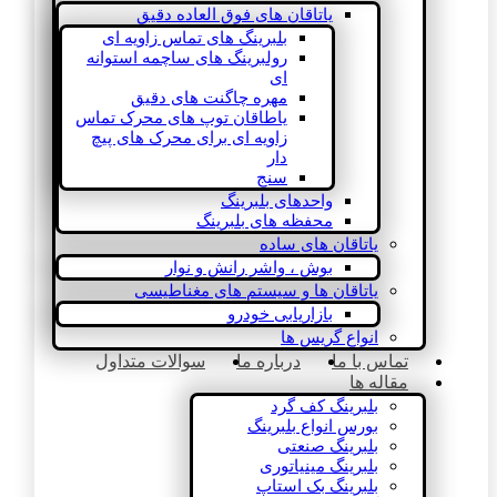
یاتاقان های فوق العاده دقیق
بلبرینگ های تماس زاویه ای
رولبرینگ های ساچمه استوانه
ای
مهره چاگنت های دقیق
یاطاقان توپ های محرک تماس
زاویه ای برای محرک های پیچ
دار
سنج
واحدهای بلبرینگ
محفظه های بلبرینگ
یاتاقان های ساده
بوش ، واشر رانش و نوار
یاتاقان ها و سیستم های مغناطیسی
بازاریابی خودرو
انواع گریس ها
تماس با ما
درباره ما
سوالات متداول
مقاله ها
بلبرینگ کف گرد
بورس انواع بلبرینگ
بلبرینگ صنعتی
بلبرینگ مینیاتوری
بلبرینگ بک استاپ