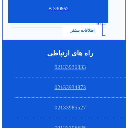
330862 B
0.0
اطلاعات بیشتر
راه های ارتباطی
02133936833
02133934873
02133985527
09123306585