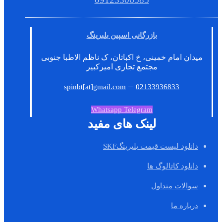
بازرگانی اسپین بلبرینگ
میدان امام خمینی، خ اکباتان، ک ناظم الاطبا جنوبی
مجتمع تجاری امیرکبیر
–
spinbt[at]gmail.com
02133936833
Whatsapp
Telegram
لینک های مفید
دانلود لیست قیمت بلبرینگSKF
دانلود کاتالوگ ها
سوالات متداول
درباره ما