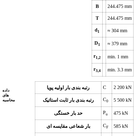
B
244.475
mm
T
244.475
mm
d
≈
304
mm
1
D
≈
379
mm
1
r
min.
1
mm
1,2
r
min.
3.3
mm
3,4
C
2 200
kN
رتبه بندی بار اولیه پویا
داده
های
C
kN
5 500
رتبه بندی بار ثابت استاتیک
محاسبه
0
P
kN
475
حد بار خستگی
u
C
kN
585
بار شعاعی مقایسه ای
F