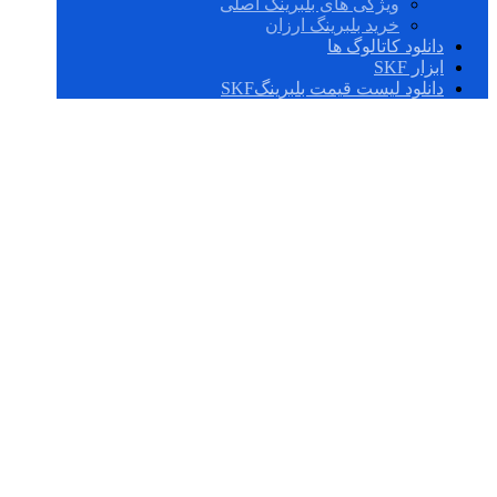
ویژگی های بلبرینگ اصلی
خرید بلبرینگ ارزان
دانلود کاتالوگ ها
ابزار SKF
دانلود لیست قیمت بلبرینگSKF
BT4-0015
G/HA1C400VA903