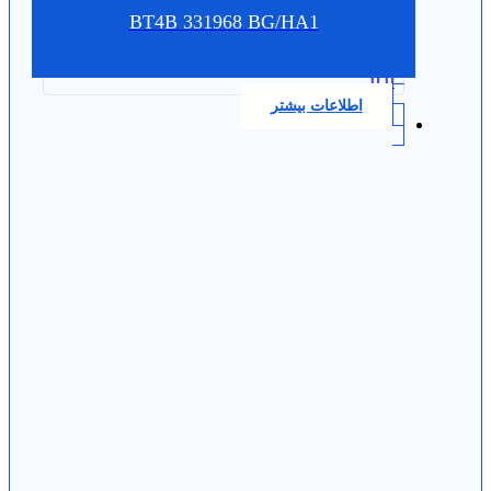
BT4B 331968 BG/HA1
0.0
اطلاعات بیشتر