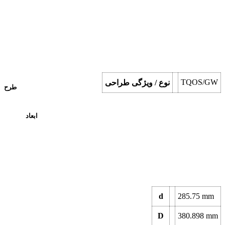
TQOS/GW
نوع / ویژگی طراحی
طرح
ابعاد
d
285.75
mm
D
380.898
mm