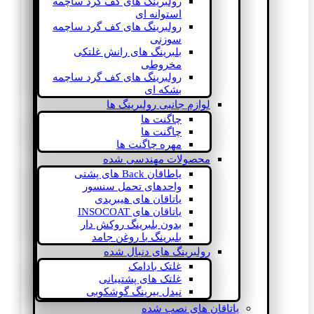
رولبرینگ های کف گرد ساچمه
استوانه ای
رولبرینگ های کف گرد ساچمه
سوزنی
بلبرینگ های رانش غلتکی
مخروطی
رولبرینگ های کف گرد ساچمه
بشکه ای
لوازم جانبی رولبرینگ ها
چاگنت ها
چاگنت ها
مهره چاگنت ها
محصولات مهندسی شده
یاطاقان Back های پشتی
واحدهای تحمل سنسور
یاتاقان های هیبریدی
یاتاقان های INSOCOAT
بدون بلبرینگ روکش دار
بلبرینگ با روغن جامد
رولبرینگ های دنبال شده
غلتک بادامک
غلتک های پشتیبانی
نیدل بیرینگ گوشکوبی
یاتاقان های نصب شده