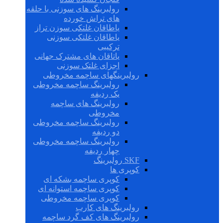
رولبرینگ های سوزنی با حلقه
های تراش خورده
یاطاقان غلتکی سوزن تراز
یاطاقان غلتکی سوزنی
ترکیبی
یاتاقان های مشترک جهانی
اجزای غلتک سوزنی
رولبرینگهای ساچمه مخروطی
رولبرینگ ساچمه مخروطی
یک ردیفه
رولبرینگ های ساچمه
مخروطی
رولبرینگ ساچمه مخروطی
دو ردیفه
رولبرینگ ساچمه مخروطی
چهار ردیفه
SKF رولبرینگ
کوپری ها
کوپری ساچمه بشکه ای
کوپری ساچمه استوانه ای
کوپری ساچمه مخروطی
رولبرینگ های کارب
رولبرینگ های کف گرد ساچمه