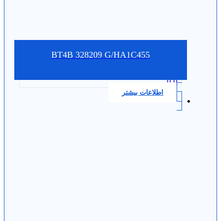
BT4B 328209 G/HA1C455
0.0
اطلاعات بیشتر