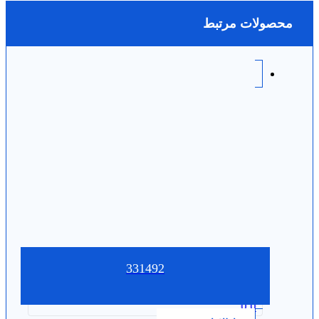
محصولات مرتبط
331492
0.0