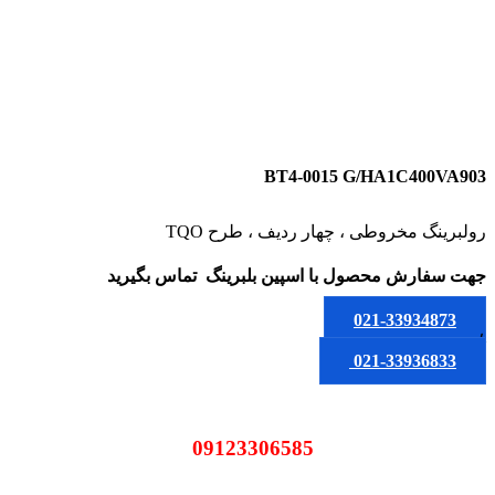
BT4-0015 G/HA1C400VA903
رولبرینگ مخروطی ، چهار ردیف ، طرح TQO
جهت سفارش محصول
با اسپین بلبرینگ
تماس بگیرید
021-33934873
یا
021-33936833
09123306585