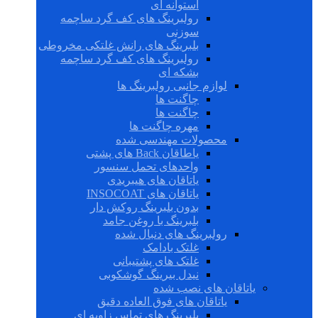
استوانه ای
رولبرینگ های کف گرد ساچمه
سوزنی
بلبرینگ های رانش غلتکی مخروطی
رولبرینگ های کف گرد ساچمه
بشکه ای
لوازم جانبی رولبرینگ ها
چاگنت ها
چاگنت ها
مهره چاگنت ها
محصولات مهندسی شده
یاطاقان Back های پشتی
واحدهای تحمل سنسور
یاتاقان های هیبریدی
یاتاقان های INSOCOAT
بدون بلبرینگ روکش دار
بلبرینگ با روغن جامد
رولبرینگ های دنبال شده
غلتک بادامک
غلتک های پشتیبانی
نیدل بیرینگ گوشکوبی
یاتاقان های نصب شده
یاتاقان های فوق العاده دقیق
بلبرینگ های تماس زاویه ای