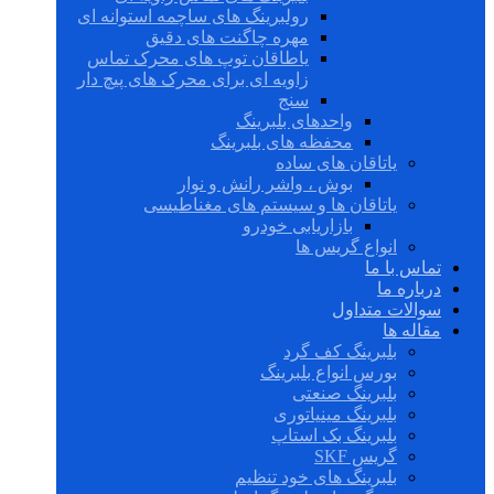
رولبرینگ های ساچمه استوانه ای
مهره چاگنت های دقیق
یاطاقان توپ های محرک تماس
زاویه ای برای محرک های پیچ دار
سنج
واحدهای بلبرینگ
محفظه های بلبرینگ
یاتاقان های ساده
بوش ، واشر رانش و نوار
یاتاقان ها و سیستم های مغناطیسی
بازاریابی خودرو
انواع گریس ها
تماس با ما
درباره ما
سوالات متداول
مقاله ها
بلبرینگ کف گرد
بورس انواع بلبرینگ
بلبرینگ صنعتی
بلبرینگ مینیاتوری
بلبرینگ بک استاپ
گریس SKF
بلبرینگ های خود تنظیم