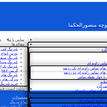
کوچه منصورالحکما
تماس با ما
د
مقاله ها
بلبرینگ کف 
گرد
بورس انواع ب
بلبرینگ صنع
بلبرینگ مینی
ماس زاویه ای
بلبرینگ بک 
 های تماس زاویه ای یک ردیفه
گریس SKF
 های تماس زاویه ای دو ردیفه
بلبرینگ های 
 با چهار نقطه تماس
ویژگی های ب
نظیم
خرید بلبرینگ
کف گرد
دانلود لیست قیمت 
ف گرد تماس زاویه ای
محصولات
 ساچمه استوانه ای
انواع بیرینگ
گ ساچمه استوانه ای یک ردیفه
بلبرینگ های ساچم