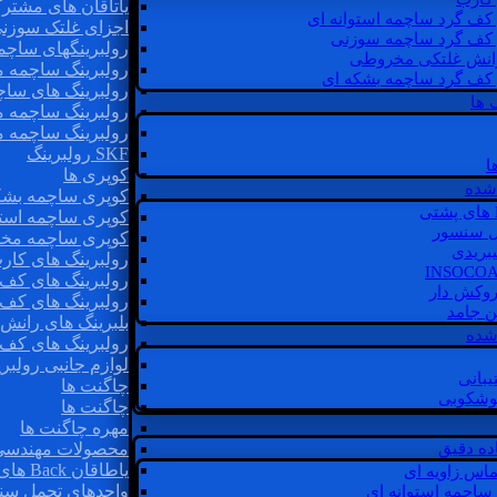
یاتاقان های مشتر
 کف گرد ساچمه استوانه ای
اجزای غلتک سوزن
 کف گرد ساچمه سوزنی
رولبرینگهای ساچ
رانش غلتکی مخروطی
رولبرینگ ساچمه 
 کف گرد ساچمه بشکه ای
رولبرینگ های سا
 ها
رولبرینگ ساچمه 
رولبرینگ ساچمه 
SKF رولبرینگ
ا
کوپری ها
شده
کوپری ساچمه بشک
کوپری ساچمه استو
ل سنسور
کوپری ساچمه مخ
یبریدی
رولبرینگ های کار
رولبرینگ های کف 
روکش دار
رولبرینگ های کف
غن جامد
بلبرینگ های ران
 شده
رولبرینگ های کف
لوازم جانبی رولبری
یبانی
چاگنت ها
گوشکوبی
چاگنت ها
مهره چاگنت ها
اده دقیق
محصولات مهندسی
یاطاقان Back های پشتی
ماس زاویه ای
واحدهای تحمل سن
 ساچمه استوانه ای