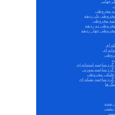
ک جهانی
ی
مه مخروطی
مخروطی یک ردیفه
چمه مخروطی
مخروطی دو ردیفه
مخروطی چهار ردیفه
ه ای
انه ای
روطی
ب
گرد ساچمه استوانه ای
 گرد ساچمه سوزنی
ش غلتکی مخروطی
 گرد ساچمه بشکه ای
نگ ها
 شده
سور