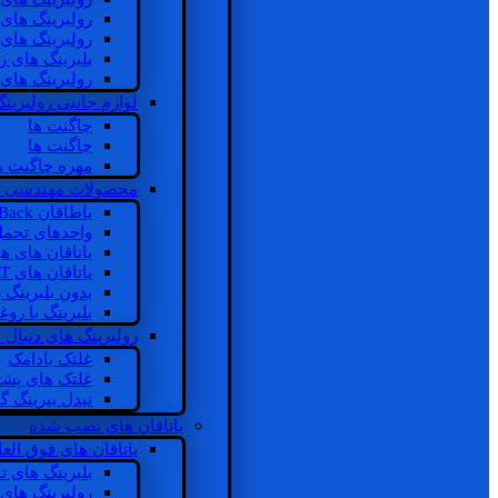
رولبرینگ های
رولبرینگ های
بلبرینگ های 
رولبرینگ های
لوازم جانبی رولبرینگ
چاگنت ها
چاگنت ها
مهره چاگنت ه
محصولات مهندسی 
یاطاقان Back های پشتی
واحدهای تحم
یاتاقان های ه
یاتاقان های INSOCOAT
بدون بلبرینگ 
بلبرینگ با رو
رولبرینگ های دنبال
غلتک بادامک
غلتک های پشت
نیدل بیرینگ 
یاتاقان های نصب شده
یاتاقان های فوق الع
بلبرینگ های ت
رولبرینگ های