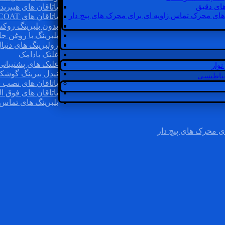
ای دقیق
یاتاقان های هیبرید
های محرک تماس زاویه ای برای محرک های پیچ دار
یاتاقان های INSOCOAT
بدون بلبرینگ روک
بلبرینگ با روغن جا
رولبرینگ های دنبا
غلتک بادامک
غلتک های پشتیبانی
وار
نیدل بیرینگ گوشک
غناطیسی
یاتاقان های نصب 
یاتاقان های فوق ال
بلبرینگ های تماس 
ی محرک های پیچ دار