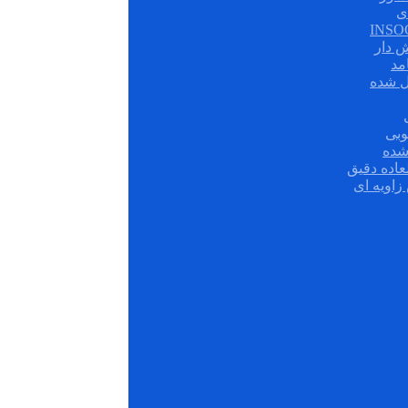
ی
ش دار
مد
ل شده
وبی
شده
عاده دقیق
زاویه ای