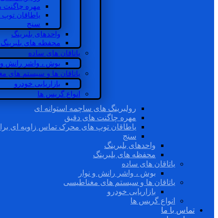
مهره چاگنت ه
یاطاقان توپ 
سنج
واحدهای بلبرینگ
محفظه های بلبرینگ
یاتاقان های ساده
بوش ، واشر رانش و ن
یاتاقان ها و سیستم های م
بازاریابی خودرو
انواع گریس ها
رولبرینگ های ساچمه استوانه ای
مهره چاگنت های دقیق
یاطاقان توپ های محرک تماس زاویه ای برا
سنج
واحدهای بلبرینگ
محفظه های بلبرینگ
یاتاقان های ساده
بوش ، واشر رانش و نوار
یاتاقان ها و سیستم های مغناطیسی
بازاریابی خودرو
انواع گریس ها
تماس با ما