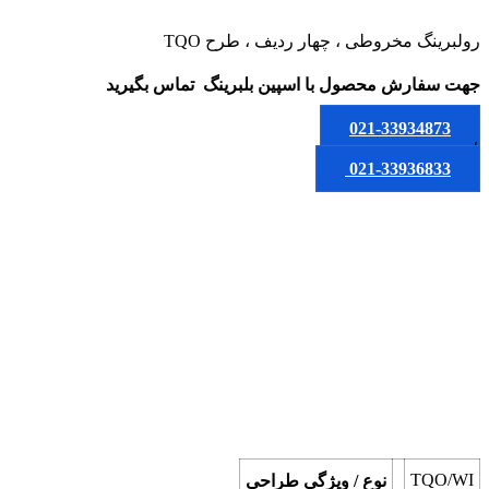
رولبرینگ مخروطی ، چهار ردیف ، طرح TQO
جهت سفارش محصول
با اسپین بلبرینگ
تماس بگیرید
021-33934873
یا
021-33936833
TQO/WI
نوع / ویژگی طراحی