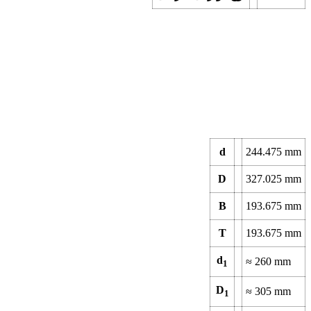
d
244.475
mm
D
327.025
mm
B
193.675
mm
T
193.675
mm
d
≈
260
mm
1
D
≈
305
mm
1