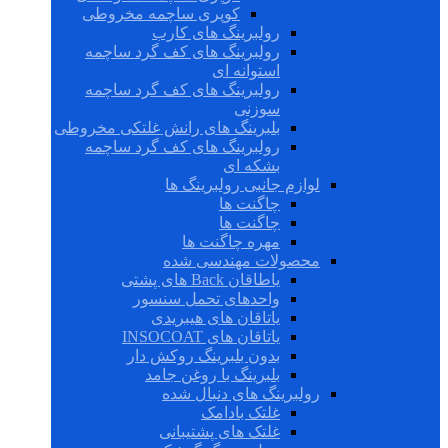
کوپری ساچمه مخروطی
رولبرینگ های کارب
رولبرینگ های کف گرد ساچمه
استوانه ای
رولبرینگ های کف گرد ساچمه
سوزنی
بلبرینگ های رانش غلتکی مخروطی
رولبرینگ های کف گرد ساچمه
بشکه ای
لوازم جانبی رولبرینگ ها
چاگنت ها
چاگنت ها
مهره چاگنت ها
محصولات مهندسی شده
یاطاقان Back های پشتی
واحدهای تحمل سنسور
یاتاقان های هیبریدی
یاتاقان های INSOCOAT
بدون بلبرینگ روکش دار
بلبرینگ با روغن جامد
رولبرینگ های دنبال شده
غلتک بادامک
غلتک های پشتیبانی