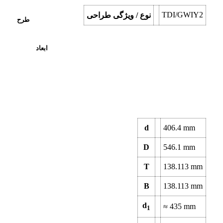
TDI/GWIY2
نوع / ویژگی طراحی
طرح
ابعاد
d
406.4
mm
D
546.1
mm
T
138.113
mm
B
138.113
mm
d
≈
435
mm
1