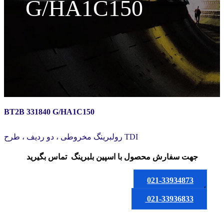
G/HA1C150
BT2B 331840 G/HA1C150
رولبرینگ مخروطی ، دو ردیف ، طرح TDI
جهت سفارش محصول
با اسپین بلبرینگ
تماس بگیرید
021-33934873
یا
021-33936833