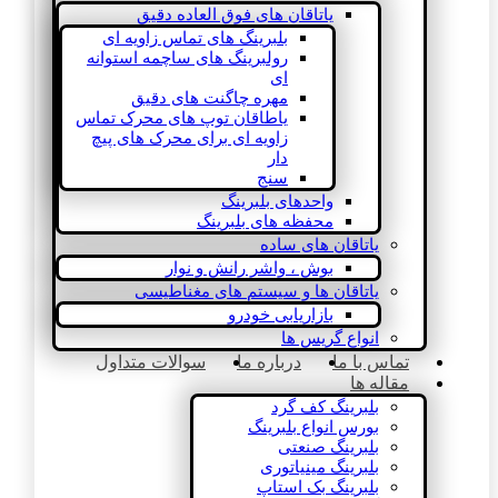
یاتاقان های فوق العاده دقیق
بلبرینگ های تماس زاویه ای
رولبرینگ های ساچمه استوانه
ای
مهره چاگنت های دقیق
یاطاقان توپ های محرک تماس
زاویه ای برای محرک های پیچ
دار
سنج
واحدهای بلبرینگ
محفظه های بلبرینگ
یاتاقان های ساده
بوش ، واشر رانش و نوار
یاتاقان ها و سیستم های مغناطیسی
بازاریابی خودرو
انواع گریس ها
تماس با ما
درباره ما
سوالات متداول
مقاله ها
بلبرینگ کف گرد
بورس انواع بلبرینگ
بلبرینگ صنعتی
بلبرینگ مینیاتوری
بلبرینگ بک استاپ