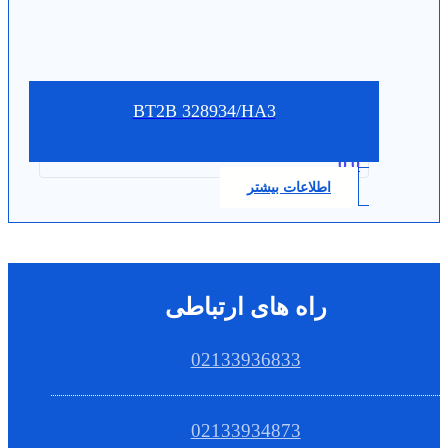
BT2B 328934/HA3
0.0
اطلاعات بیشتر
راه های ارتباطی
02133936833
02133934873