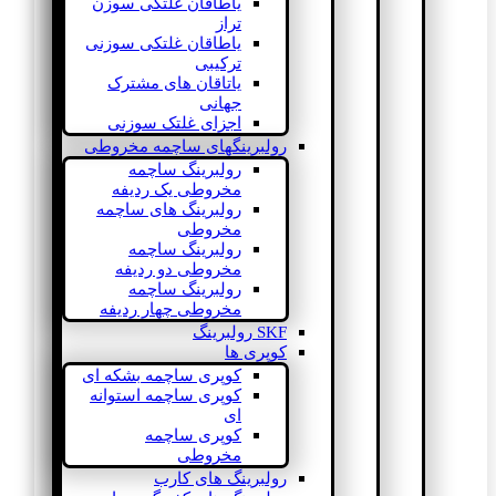
یاطاقان غلتکی سوزن
تراز
یاطاقان غلتکی سوزنی
ترکیبی
یاتاقان های مشترک
جهانی
اجزای غلتک سوزنی
رولبرینگهای ساچمه مخروطی
رولبرینگ ساچمه
مخروطی یک ردیفه
رولبرینگ های ساچمه
مخروطی
رولبرینگ ساچمه
مخروطی دو ردیفه
رولبرینگ ساچمه
مخروطی چهار ردیفه
SKF رولبرینگ
کوپری ها
کوپری ساچمه بشکه ای
کوپری ساچمه استوانه
ای
کوپری ساچمه
مخروطی
رولبرینگ های کارب