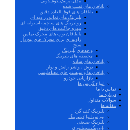
نیدل بیرینگ گوشکوبی
یاتاقان های نصب شده
یاتاقان های فوق العاده دقیق
بلبرینگ های تماس زاویه ای
رولبرینگ های ساچمه استوانه ای
مهره چاگنت های دقیق
یاطاقان توپ های محرک تماس
زاویه ای برای محرک های پیچ دار
سنج
واحدهای بلبرینگ
محفظه های بلبرینگ
یاتاقان های ساده
بوش ، واشر رانش و نوار
یاتاقان ها و سیستم های مغناطیسی
بازاریابی خودرو
انواع گریس ها
تماس با ما
درباره ما
سوالات متداول
مقاله ها
بلبرینگ کف گرد
بورس انواع بلبرینگ
بلبرینگ صنعتی
بلبرینگ مینیاتوری