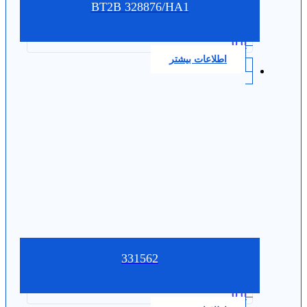
BT2B 328876/HA1
0.0
اطلاعات بیشتر
331562
0.0