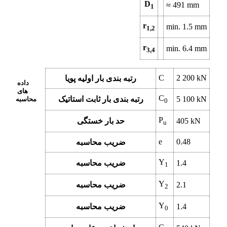
D
≈
491
mm
1
r
min.
1.5
mm
1,2
r
min.
6.4
mm
3,4
C
2 200
kN
رتبه بندی بار اولیه پویا
داده
های
C
kN
5 100
رتبه بندی بار ثابت استاتیک
محاسبه
0
P
kN
405
حد بار خستگی
u
e
0.48
ضریب محاسبه
Y
1.4
ضریب محاسبه
1
Y
2.1
ضریب محاسبه
2
Y
1.4
ضریب محاسبه
0