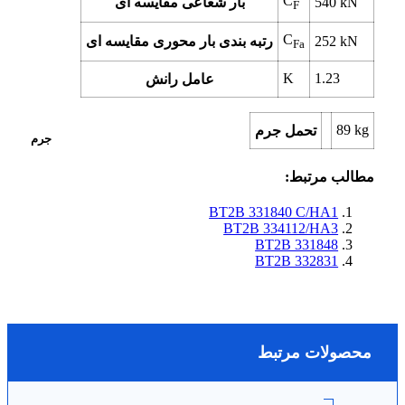
C
kN
540
بار شعاعی مقایسه ای
F
C
kN
252
رتبه بندی بار محوری مقایسه ای
Fa
K
1.23
عامل رانش
89
kg
تحمل جرم
جرم
مطالب مرتبط:
BT2B 331840 C/HA1
BT2B 334112/HA3
BT2B 331848
BT2B 332831
محصولات مرتبط