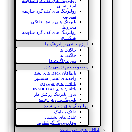
رولبرینگ های کف گرد ساچمه
استوانه ای
رولبرینگ های کف گرد ساچمه
سوزنی
بلبرینگ های رانش غلتکی
مخروطی
رولبرینگ های کف گرد ساچمه
بشکه ای
لوازم جانبی رولبرینگ ها
چاگنت ها
چاگنت ها
مهره چاگنت ها
محصولات مهندسی شده
یاطاقان Back های پشتی
واحدهای تحمل سنسور
یاتاقان های هیبریدی
یاتاقان های INSOCOAT
بدون بلبرینگ روکش دار
بلبرینگ با روغن جامد
رولبرینگ های دنبال شده
غلتک بادامک
غلتک های پشتیبانی
نیدل بیرینگ گوشکوبی
یاتاقان های نصب شده