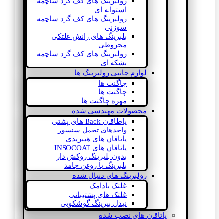
رولبرینگ های کف گرد ساچمه
استوانه ای
رولبرینگ های کف گرد ساچمه
سوزنی
بلبرینگ های رانش غلتکی
مخروطی
رولبرینگ های کف گرد ساچمه
بشکه ای
لوازم جانبی رولبرینگ ها
چاگنت ها
چاگنت ها
مهره چاگنت ها
محصولات مهندسی شده
یاطاقان Back های پشتی
واحدهای تحمل سنسور
یاتاقان های هیبریدی
یاتاقان های INSOCOAT
بدون بلبرینگ روکش دار
بلبرینگ با روغن جامد
رولبرینگ های دنبال شده
غلتک بادامک
غلتک های پشتیبانی
نیدل بیرینگ گوشکوبی
یاتاقان های نصب شده