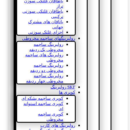
یاطاقان غلتکی سوزن
تراز
یاطاقان غلتکی سوزنی
ترکیبی
یاتاقان های مشترک
جهانی
اجزای غلتک سوزنی
رولبرینگهای ساچمه مخروطی
رولبرینگ ساچمه
مخروطی یک ردیفه
رولبرینگ های ساچمه
مخروطی
رولبرینگ ساچمه
مخروطی دو ردیفه
رولبرینگ ساچمه
مخروطی چهار ردیفه
SKF رولبرینگ
کوپری ها
کوپری ساچمه بشکه ای
کوپری ساچمه استوانه
ای
کوپری ساچمه
مخروطی
رولبرینگ های کارب