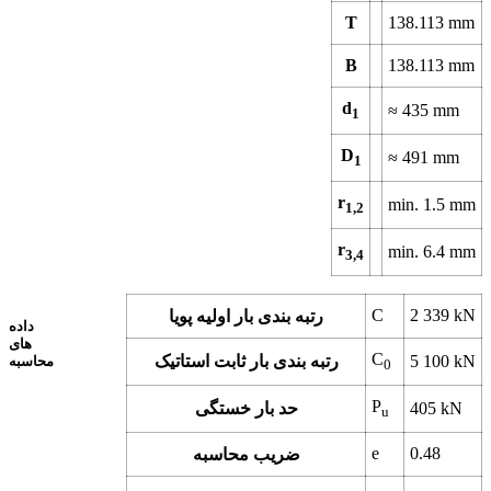
T
138.113
mm
B
138.113
mm
d
≈
435
mm
1
D
≈
491
mm
1
r
min.
1.5
mm
1,2
r
min.
6.4
mm
3,4
C
2 339
kN
رتبه بندی بار اولیه پویا
داده
های
C
kN
5 100
رتبه بندی بار ثابت استاتیک
محاسبه
0
P
kN
405
حد بار خستگی
u
e
0.48
ضریب محاسبه