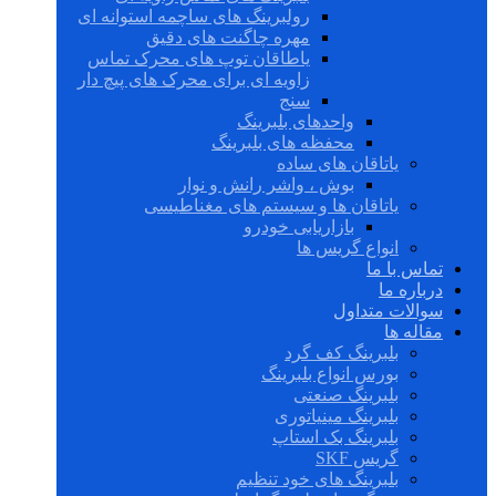
رولبرینگ های ساچمه استوانه ای
مهره چاگنت های دقیق
یاطاقان توپ های محرک تماس
زاویه ای برای محرک های پیچ دار
سنج
واحدهای بلبرینگ
محفظه های بلبرینگ
یاتاقان های ساده
بوش ، واشر رانش و نوار
یاتاقان ها و سیستم های مغناطیسی
بازاریابی خودرو
انواع گریس ها
تماس با ما
درباره ما
سوالات متداول
مقاله ها
بلبرینگ کف گرد
بورس انواع بلبرینگ
بلبرینگ صنعتی
بلبرینگ مینیاتوری
بلبرینگ بک استاپ
گریس SKF
بلبرینگ های خود تنظیم