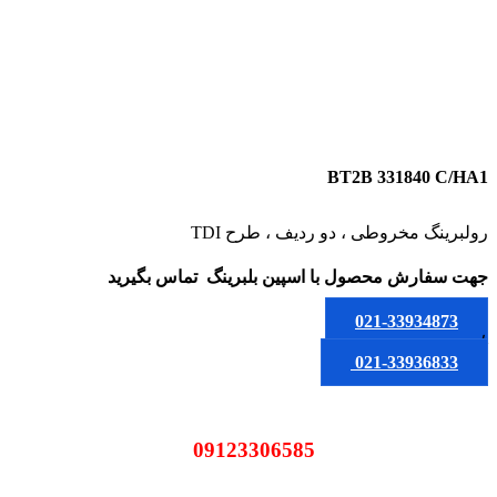
BT2B 331840 C/HA1
رولبرینگ مخروطی ، دو ردیف ، طرح TDI
جهت سفارش محصول
با اسپین بلبرینگ
تماس بگیرید
021-33934873
یا
021-33936833
09123306585