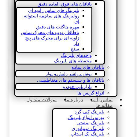
یاتاقان های فوق العاده دقیق
بلبرینگ های تماس زاویه ای
رولبرینگ های ساچمه استوانه
ای
مهره چاگنت های دقیق
یاطاقان توپ های محرک تماس
زاویه ای برای محرک های پیچ
دار
سنج
واحدهای بلبرینگ
محفظه های بلبرینگ
یاتاقان های ساده
بوش ، واشر رانش و نوار
یاتاقان ها و سیستم های مغناطیسی
بازاریابی خودرو
انواع گریس ها
تماس با ما
درباره ما
سوالات متداول
مقاله ها
بلبرینگ کف گرد
بورس انواع بلبرینگ
بلبرینگ صنعتی
بلبرینگ مینیاتوری
بلبرینگ بک استاپ