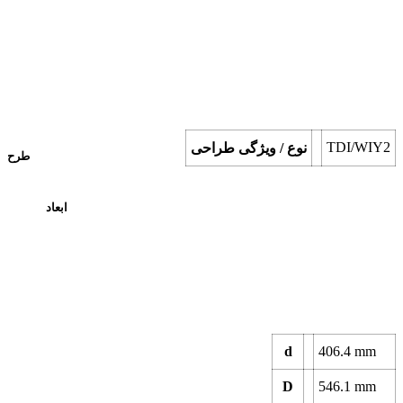
TDI/WIY2
نوع / ویژگی طراحی
طرح
ابعاد
d
406.4
mm
D
546.1
mm