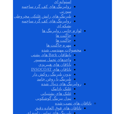
استوانه ای
رولبرینگ های کف گرد ساچمه
سوزنی
بلبرینگ های رانش غلتکی مخروطی
رولبرینگ های کف گرد ساچمه
بشکه ای
لوازم جانبی رولبرینگ ها
چاگنت ها
چاگنت ها
مهره چاگنت ها
محصولات مهندسی شده
یاطاقان Back های پشتی
واحدهای تحمل سنسور
یاتاقان های هیبریدی
یاتاقان های INSOCOAT
بدون بلبرینگ روکش دار
بلبرینگ با روغن جامد
رولبرینگ های دنبال شده
غلتک بادامک
غلتک های پشتیبانی
نیدل بیرینگ گوشکوبی
یاتاقان های نصب شده
یاتاقان های فوق العاده دقیق
بلبرینگ های تماس زاویه ای