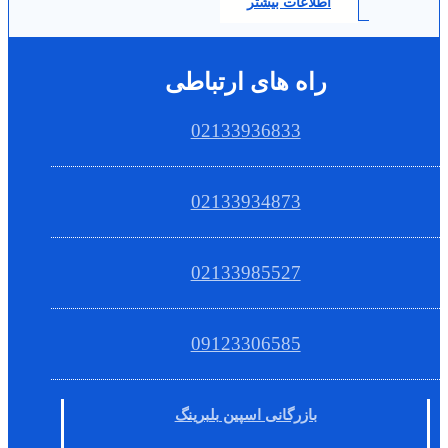
اطلاعات بیشتر
راه های ارتباطی
02133936833
02133934873
02133985527
09123306585
بازرگانی اسپین بلبرینگ