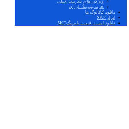
ویژگی های بلبرینگ اصلی
خرید بلبرینگ ارزان
دانلود کاتالوگ ها
ابزار SKF
دانلود لیست قیمت بلبرینگSKF
BT2B 331840
C/HA1