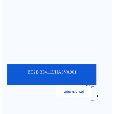
BT2B 334113/HA3VA901
0.0
اطلاعات بیشتر