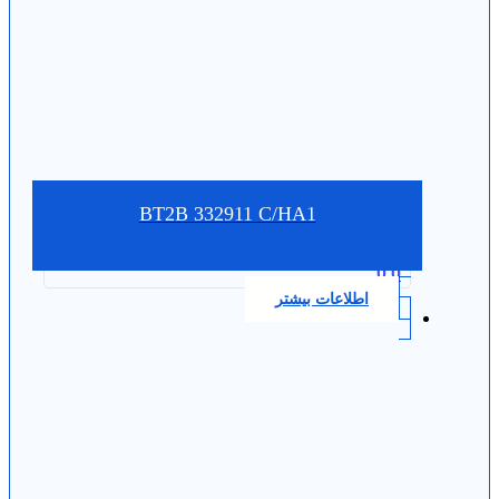
BT2B 332911 C/HA1
0.0
اطلاعات بیشتر