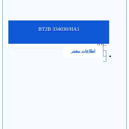
BT2B 334030/HA1
0.0
اطلاعات بیشتر