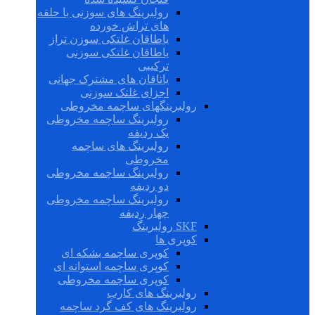
رولبرینگ های سوزنی با حلقه
های تراش خورده
یاطاقان غلتکی سوزن تراز
یاطاقان غلتکی سوزنی
ترکیبی
یاتاقان های مشترک جهانی
اجزای غلتک سوزنی
رولبرینگهای ساچمه مخروطی
رولبرینگ ساچمه مخروطی
یک ردیفه
رولبرینگ های ساچمه
مخروطی
رولبرینگ ساچمه مخروطی
دو ردیفه
رولبرینگ ساچمه مخروطی
چهار ردیفه
SKF رولبرینگ
کوپری ها
کوپری ساچمه بشکه ای
کوپری ساچمه استوانه ای
کوپری ساچمه مخروطی
رولبرینگ های کارب
رولبرینگ های کف گرد ساچمه