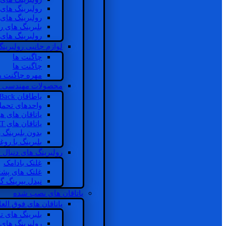
رولبرینگ های
رولبرینگ های
بلبرینگ های 
رولبرینگ های
لوازم جانبی رولبرینگ
چاگنت ها
چاگنت ها
مهره چاگنت ه
محصولات مهندسی 
یاطاقان Back های پشتی
واحدهای تحم
یاتاقان های ه
یاتاقان های INSOCOAT
بدون بلبرینگ 
بلبرینگ با رو
رولبرینگ های دنبال
غلتک بادامک
غلتک های پشت
نیدل بیرینگ 
یاتاقان های نصب شده
یاتاقان های فوق الع
بلبرینگ های ت
رولبرینگ های