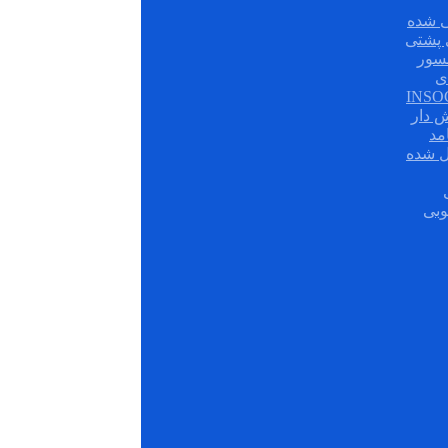
 شده
سور
ی
ش دار
مد
ل شده
وبی