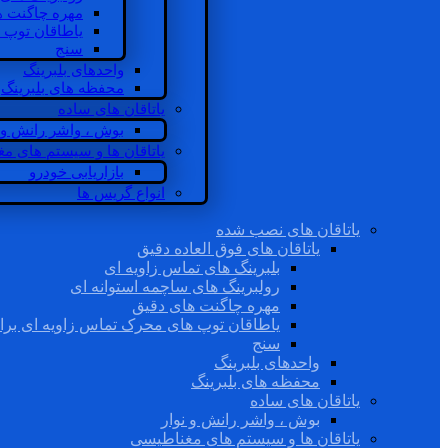
مهره چاگنت ه
یاطاقان توپ 
سنج
واحدهای بلبرینگ
محفظه های بلبرینگ
یاتاقان های ساده
بوش ، واشر رانش و ن
یاتاقان ها و سیستم های م
بازاریابی خودرو
انواع گریس ها
یاتاقان های نصب شده
یاتاقان های فوق العاده دقیق
بلبرینگ های تماس زاویه ای
رولبرینگ های ساچمه استوانه ای
مهره چاگنت های دقیق
یاطاقان توپ های محرک تماس زاویه ای برا
سنج
واحدهای بلبرینگ
محفظه های بلبرینگ
یاتاقان های ساده
بوش ، واشر رانش و نوار
یاتاقان ها و سیستم های مغناطیسی