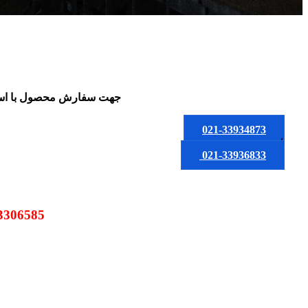
جهت سفارش محصول
با ا
021-33934873
یا
021-33936833
09123306585