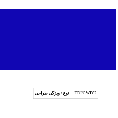
TDI/GWIY2
نوع / ویژگی طراحی