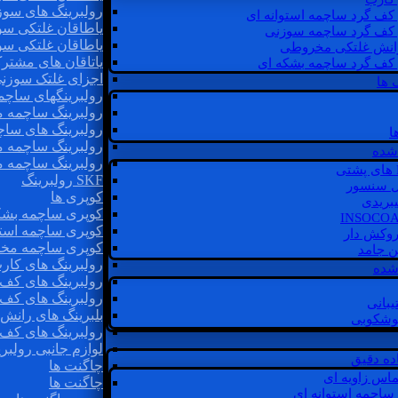
رولبرینگ های سوز
 کف گرد ساچمه استوانه ای
یاطاقان غلتکی سو
 کف گرد ساچمه سوزنی
یاطاقان غلتکی سو
رانش غلتکی مخروطی
یاتاقان های مشتر
 کف گرد ساچمه بشکه ای
اجزای غلتک سوزن
 ها
رولبرینگهای ساچ
رولبرینگ ساچمه 
رولبرینگ های سا
ا
رولبرینگ ساچمه 
شده
رولبرینگ ساچمه 
SKF رولبرینگ
ل سنسور
کوپری ها
یبریدی
کوپری ساچمه بشک
کوپری ساچمه استو
روکش دار
کوپری ساچمه مخ
غن جامد
رولبرینگ های کار
 شده
رولبرینگ های کف 
رولبرینگ های کف
یبانی
بلبرینگ های ران
گوشکوبی
رولبرینگ های کف
لوازم جانبی رولبری
اده دقیق
چاگنت ها
ماس زاویه ای
چاگنت ها
 ساچمه استوانه ای