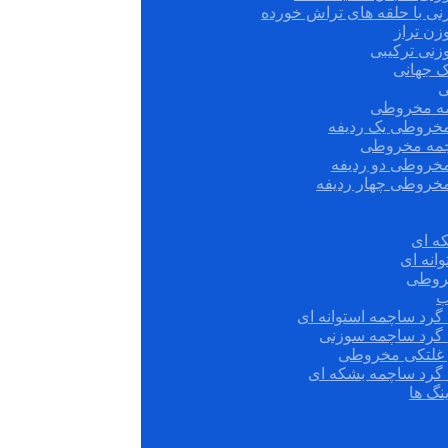
نی با حلقه های تراش خورده
زن تراز
زنی ترکیبی
ک جهانی
ی
مه مخروطی
مخروطی یک ردیفه
چمه مخروطی
مخروطی دو ردیفه
مخروطی چهار ردیفه
ه ای
انه ای
روطی
ب
گرد ساچمه استوانه ای
 گرد ساچمه سوزنی
ش غلتکی مخروطی
 گرد ساچمه بشکه ای
نگ ها