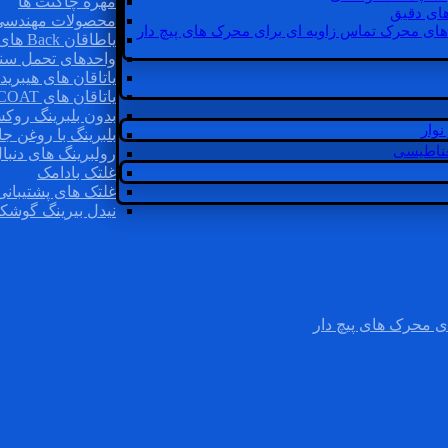
مهره چاگنت ها
ای دقیق
محصولات مهندسی
های محرک تماس زاویه ای برای محرک های پیچ دار
یاطاقان Back های پشتی
واحدهای تحمل سن
یاتاقان های هیبرید
یاتاقان های INSOCOAT
بدون بلبرینگ روک
وار
بلبرینگ با روغن جا
غناطیسی
رولبرینگ های دنبا
غلتک بادامک
غلتک های پشتیبانی
نیدل بیرینگ گوشک
ی محرک های پیچ دار