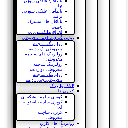
یاطاقان غلتکی سوزن
تراز
یاطاقان غلتکی سوزنی
ترکیبی
یاتاقان های مشترک
جهانی
اجزای غلتک سوزنی
رولبرینگهای ساچمه مخروطی
رولبرینگ ساچمه
مخروطی یک ردیفه
رولبرینگ های ساچمه
مخروطی
رولبرینگ ساچمه
مخروطی دو ردیفه
رولبرینگ ساچمه
مخروطی چهار ردیفه
SKF رولبرینگ
کوپری ها
کوپری ساچمه بشکه ای
کوپری ساچمه استوانه
ای
کوپری ساچمه
مخروطی
رولبرینگ های کارب