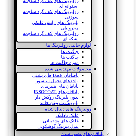
رولبرینگ های کف گرد ساچمه
استوانه ای
رولبرینگ های کف گرد ساچمه
سوزنی
بلبرینگ های رانش غلتکی
مخروطی
رولبرینگ های کف گرد ساچمه
بشکه ای
لوازم جانبی رولبرینگ ها
چاگنت ها
چاگنت ها
مهره چاگنت ها
محصولات مهندسی شده
یاطاقان Back های پشتی
واحدهای تحمل سنسور
یاتاقان های هیبریدی
یاتاقان های INSOCOAT
بدون بلبرینگ روکش دار
بلبرینگ با روغن جامد
رولبرینگ های دنبال شده
غلتک بادامک
غلتک های پشتیبانی
نیدل بیرینگ گوشکوبی
یاتاقان های نصب شده