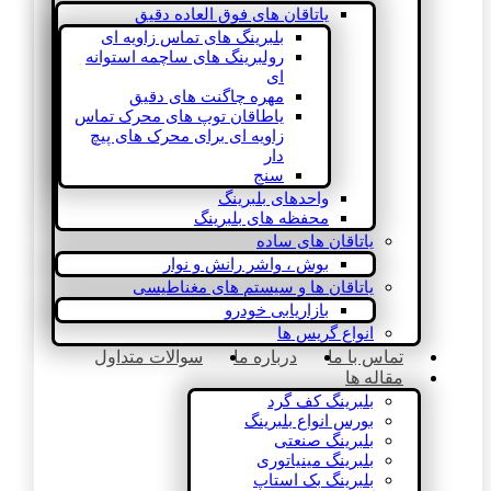
یاتاقان های فوق العاده دقیق
بلبرینگ های تماس زاویه ای
رولبرینگ های ساچمه استوانه
ای
مهره چاگنت های دقیق
یاطاقان توپ های محرک تماس
زاویه ای برای محرک های پیچ
دار
سنج
واحدهای بلبرینگ
محفظه های بلبرینگ
یاتاقان های ساده
بوش ، واشر رانش و نوار
یاتاقان ها و سیستم های مغناطیسی
بازاریابی خودرو
انواع گریس ها
تماس با ما
درباره ما
سوالات متداول
مقاله ها
بلبرینگ کف گرد
بورس انواع بلبرینگ
بلبرینگ صنعتی
بلبرینگ مینیاتوری
بلبرینگ بک استاپ