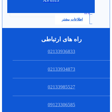
AS 0515
0.0
اطلاعات بیشتر
راه های ارتباطی
02133936833
02133934873
02133985527
09123306585