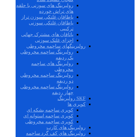
رولبرینگ های سوزنی با حلقه
های تراش خورده
یاطاقان غلتکی سوزن تراز
یاطاقان غلتکی سوزنی
ترکیبی
یاتاقان های مشترک جهانی
اجزای غلتک سوزنی
رولبرینگهای ساچمه مخروطی
رولبرینگ ساچمه مخروطی
یک ردیفه
رولبرینگ های ساچمه
مخروطی
رولبرینگ ساچمه مخروطی
دو ردیفه
رولبرینگ ساچمه مخروطی
چهار ردیفه
SKF رولبرینگ
کوپری ها
کوپری ساچمه بشکه ای
کوپری ساچمه استوانه ای
کوپری ساچمه مخروطی
رولبرینگ های کارب
رولبرینگ های کف گرد ساچمه