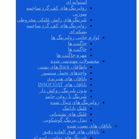
استوانه ای
رولبرینگ های کف گرد ساچمه
سوزنی
بلبرینگ های رانش غلتکی مخروطی
رولبرینگ های کف گرد ساچمه
بشکه ای
لوازم جانبی رولبرینگ ها
چاگنت ها
چاگنت ها
مهره چاگنت ها
محصولات مهندسی شده
یاطاقان Back های پشتی
واحدهای تحمل سنسور
یاتاقان های هیبریدی
یاتاقان های INSOCOAT
بدون بلبرینگ روکش دار
بلبرینگ با روغن جامد
رولبرینگ های دنبال شده
غلتک بادامک
غلتک های پشتیبانی
نیدل بیرینگ گوشکوبی
یاتاقان های نصب شده
یاتاقان های فوق العاده دقیق
بلبرینگ های تماس زاویه ای