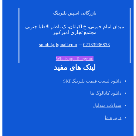
بازرگانی اسپین بلبرینگ
میدان امام خمینی، خ اکباتان، ک ناظم الاطبا جنوبی
مجتمع تجاری امیرکبیر
–
spinbt[at]gmail.com
02133936833
Whatsapp
Telegram
لینک های مفید
دانلود لیست قیمت بلبرینگSKF
دانلود کاتالوگ ها
سوالات متداول
درباره ما