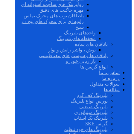
رولبرینگ های ساچمه استوانه ای
مهره چاگنت های دقیق
یاطاقان توپ های محرک تماس
زاویه ای برای محرک های پیچ دار
سنج
واحدهای بلبرینگ
محفظه های بلبرینگ
یاتاقان های ساده
بوش ، واشر رانش و نوار
یاتاقان ها و سیستم های مغناطیسی
بازاریابی خودرو
انواع گریس ها
تماس با ما
درباره ما
سوالات متداول
مقاله ها
بلبرینگ کف گرد
بورس انواع بلبرینگ
بلبرینگ صنعتی
بلبرینگ مینیاتوری
بلبرینگ بک استاپ
گریس SKF
بلبرینگ های خود تنظیم