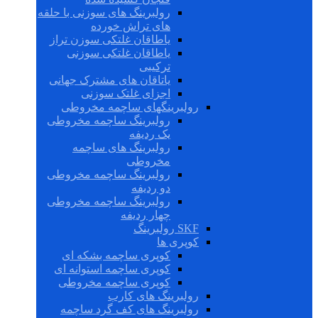
رولبرینگ های سوزنی با حلقه
های تراش خورده
یاطاقان غلتکی سوزن تراز
یاطاقان غلتکی سوزنی
ترکیبی
یاتاقان های مشترک جهانی
اجزای غلتک سوزنی
رولبرینگهای ساچمه مخروطی
رولبرینگ ساچمه مخروطی
یک ردیفه
رولبرینگ های ساچمه
مخروطی
رولبرینگ ساچمه مخروطی
دو ردیفه
رولبرینگ ساچمه مخروطی
چهار ردیفه
SKF رولبرینگ
کوپری ها
کوپری ساچمه بشکه ای
کوپری ساچمه استوانه ای
کوپری ساچمه مخروطی
رولبرینگ های کارب
رولبرینگ های کف گرد ساچمه