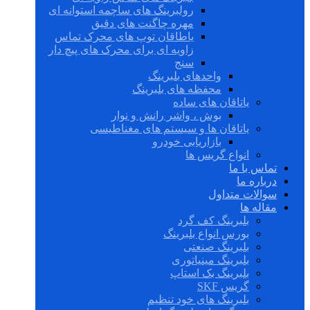
رولبرینگ های ساچمه استوانه ای
مهره چاگنت های دقیق
یاطاقان توپ های محرک تماس
زاویه ای برای محرک های پیچ دار
سنج
واحدهای بلبرینگ
محفظه های بلبرینگ
یاتاقان های ساده
بوش ، واشر رانش و نوار
یاتاقان ها و سیستم های مغناطیسی
بازاریابی خودرو
انواع گریس ها
تماس با ما
درباره ما
سوالات متداول
مقاله ها
بلبرینگ کف گرد
بورس انواع بلبرینگ
بلبرینگ صنعتی
بلبرینگ مینیاتوری
بلبرینگ بک استاپ
گریس SKF
بلبرینگ های خود تنظیم