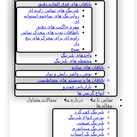
یاتاقان های فوق العاده دقیق
بلبرینگ های تماس زاویه ای
رولبرینگ های ساچمه استوانه
ای
مهره چاگنت های دقیق
یاطاقان توپ های محرک تماس
زاویه ای برای محرک های پیچ
دار
سنج
واحدهای بلبرینگ
محفظه های بلبرینگ
یاتاقان های ساده
بوش ، واشر رانش و نوار
یاتاقان ها و سیستم های مغناطیسی
بازاریابی خودرو
انواع گریس ها
تماس با ما
درباره ما
سوالات متداول
مقاله ها
بلبرینگ کف گرد
بورس انواع بلبرینگ
بلبرینگ صنعتی
بلبرینگ مینیاتوری
بلبرینگ بک استاپ