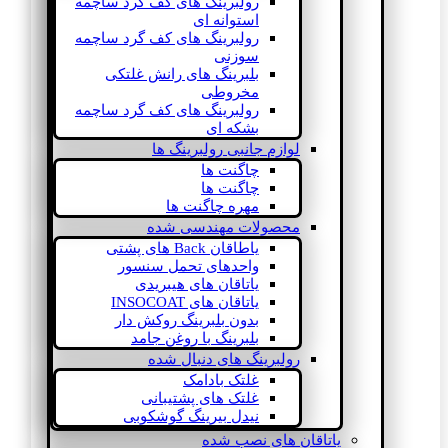
رولبرینگ های کف گرد ساچمه
استوانه ای
رولبرینگ های کف گرد ساچمه
سوزنی
بلبرینگ های رانش غلتکی
مخروطی
رولبرینگ های کف گرد ساچمه
بشکه ای
لوازم جانبی رولبرینگ ها
چاگنت ها
چاگنت ها
مهره چاگنت ها
محصولات مهندسی شده
یاطاقان Back های پشتی
واحدهای تحمل سنسور
یاتاقان های هیبریدی
یاتاقان های INSOCOAT
بدون بلبرینگ روکش دار
بلبرینگ با روغن جامد
رولبرینگ های دنبال شده
غلتک بادامک
غلتک های پشتیبانی
نیدل بیرینگ گوشکوبی
یاتاقان های نصب شده