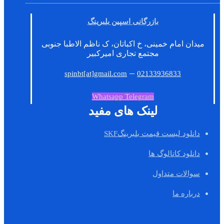
بازرگانی اسپین بلبرینگ
میدان امام خمینی، خ اکباتان، ک ناظم الاطبا جنوبی
مجتمع تجاری امیرکبیر
–
spinbt[at]gmail.com
02133936833
Whatsapp
Telegram
لینک های مفید
دانلود لیست قیمت بلبرینگSKF
دانلود کاتالوگ ها
سوالات متداول
درباره ما