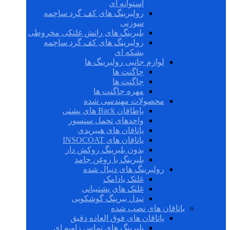
استوانه ای
رولبرینگ های کف گرد ساچمه
سوزنی
بلبرینگ های رانش غلتکی مخروطی
رولبرینگ های کف گرد ساچمه
بشکه ای
لوازم جانبی رولبرینگ ها
چاگنت ها
چاگنت ها
مهره چاگنت ها
محصولات مهندسی شده
یاطاقان Back های پشتی
واحدهای تحمل سنسور
یاتاقان های هیبریدی
یاتاقان های INSOCOAT
بدون بلبرینگ روکش دار
بلبرینگ با روغن جامد
رولبرینگ های دنبال شده
غلتک بادامک
غلتک های پشتیبانی
نیدل بیرینگ گوشکوبی
یاتاقان های نصب شده
یاتاقان های فوق العاده دقیق
بلبرینگ های تماس زاویه ای