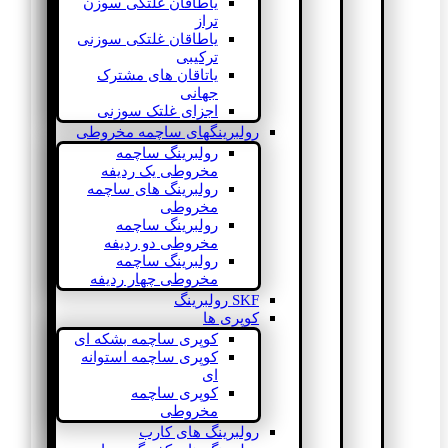
یاطاقان غلتکی سوزن
تراز
یاطاقان غلتکی سوزنی
ترکیبی
یاتاقان های مشترک
جهانی
اجزای غلتک سوزنی
رولبرینگهای ساچمه مخروطی
رولبرینگ ساچمه
مخروطی یک ردیفه
رولبرینگ های ساچمه
مخروطی
رولبرینگ ساچمه
مخروطی دو ردیفه
رولبرینگ ساچمه
مخروطی چهار ردیفه
SKF رولبرینگ
کوپری ها
کوپری ساچمه بشکه ای
کوپری ساچمه استوانه
ای
کوپری ساچمه
مخروطی
رولبرینگ های کارب