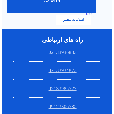
AS 0414
0.0
اطلاعات بیشتر
راه های ارتباطی
02133936833
02133934873
02133985527
09123306585