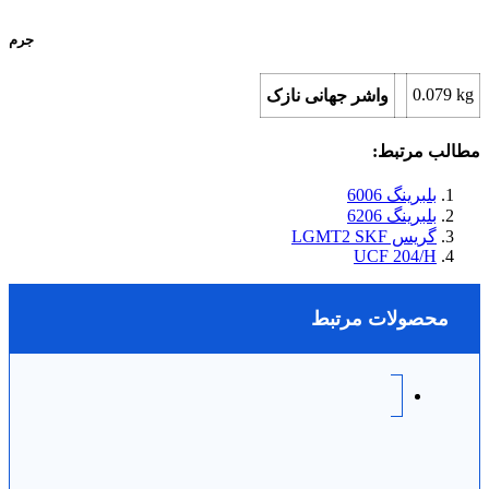
جرم
0.079
kg
واشر جهانی نازک
مطالب مرتبط:
بلبرینگ 6006
بلبرینگ 6206
گریس LGMT2 SKF
UCF 204/H
محصولات مرتبط