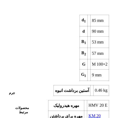
d
85
mm
1
d
90
mm
B
53
mm
1
B
57
mm
2
G
M 100×2
G
9
mm
1
0.46
kg
آستین برداشت انبوه
جرم
HMV 20 E
مهره هیدرولیک
محصولات
مرتبط
KM 20
مهره برای برداشتن