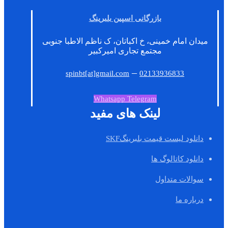
بازرگانی اسپین بلبرینگ
میدان امام خمینی، خ اکباتان، ک ناظم الاطبا جنوبی
مجتمع تجاری امیرکبیر
–
spinbt[at]gmail.com
02133936833
Whatsapp
Telegram
لینک های مفید
دانلود لیست قیمت بلبرینگSKF
دانلود کاتالوگ ها
سوالات متداول
درباره ما