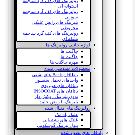
رولبرینگ های کف گرد ساچمه
استوانه ای
رولبرینگ های کف گرد ساچمه
سوزنی
بلبرینگ های رانش غلتکی
مخروطی
رولبرینگ های کف گرد ساچمه
بشکه ای
لوازم جانبی رولبرینگ ها
چاگنت ها
چاگنت ها
مهره چاگنت ها
محصولات مهندسی شده
یاطاقان Back های پشتی
واحدهای تحمل سنسور
یاتاقان های هیبریدی
یاتاقان های INSOCOAT
بدون بلبرینگ روکش دار
بلبرینگ با روغن جامد
رولبرینگ های دنبال شده
غلتک بادامک
غلتک های پشتیبانی
نیدل بیرینگ گوشکوبی
یاتاقان های نصب شده