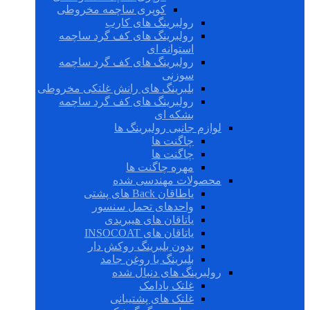
کوپری ساچمه مخروطی
رولبرینگ های کارب
رولبرینگ های کف گرد ساچمه
استوانه ای
رولبرینگ های کف گرد ساچمه
سوزنی
بلبرینگ های رانش غلتکی مخروطی
رولبرینگ های کف گرد ساچمه
بشکه ای
لوازم جانبی رولبرینگ ها
چاگنت ها
چاگنت ها
مهره چاگنت ها
محصولات مهندسی شده
یاطاقان Back های پشتی
واحدهای تحمل سنسور
یاتاقان های هیبریدی
یاتاقان های INSOCOAT
بدون بلبرینگ روکش دار
بلبرینگ با روغن جامد
رولبرینگ های دنبال شده
غلتک بادامک
غلتک های پشتیبانی