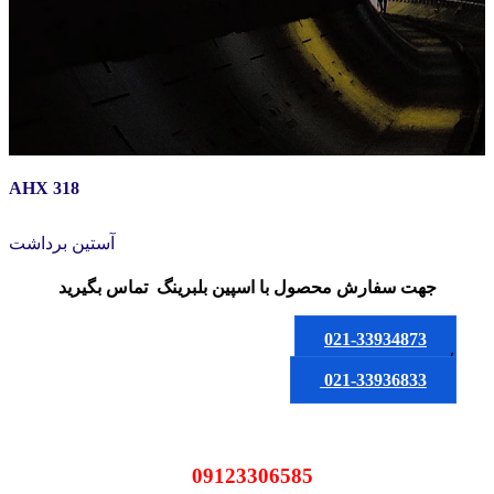
AHX 318
آستین برداشت
جهت سفارش محصول
با اسپین بلبرینگ
تماس بگیرید
021-33934873
یا
021-33936833
09123306585