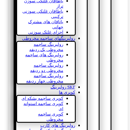
یاطاقان غلتکی سوزن
تراز
یاطاقان غلتکی سوزنی
ترکیبی
یاتاقان های مشترک
جهانی
اجزای غلتک سوزنی
رولبرینگهای ساچمه مخروطی
رولبرینگ ساچمه
مخروطی یک ردیفه
رولبرینگ های ساچمه
مخروطی
رولبرینگ ساچمه
مخروطی دو ردیفه
رولبرینگ ساچمه
مخروطی چهار ردیفه
SKF رولبرینگ
کوپری ها
کوپری ساچمه بشکه ای
کوپری ساچمه استوانه
ای
کوپری ساچمه
مخروطی
رولبرینگ های کارب