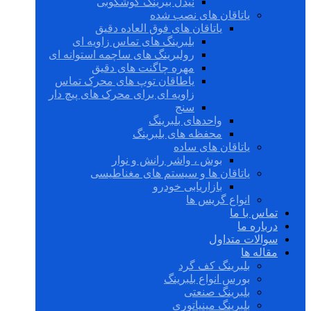
نیدل بیرینگ گوشکوبی
یاتاقان های نصب شده
یاتاقان های فوق العاده دقیق
بلبرینگ های تماس زاویه ای
رولبرینگ های ساچمه استوانه ای
مهره چاگنت های دقیق
یاطاقان توپ های محرک تماس
زاویه ای برای محرک های پیچ دار
سنج
واحدهای بلبرینگ
محفظه های بلبرینگ
یاتاقان های ساده
بوش ، واشر رانش و نوار
یاتاقان ها و سیستم های مغناطیسی
بازاریابی خودرو
انواع گریس ها
تماس با ما
درباره ما
سوالات متداول
مقاله ها
بلبرینگ کف گرد
بورس انواع بلبرینگ
بلبرینگ صنعتی
بلبرینگ مینیاتوری