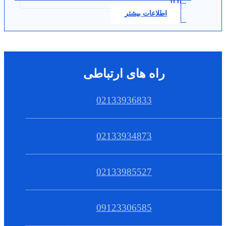
0.0
اطلاعات بیشتر
راه های ارتباطی
02133936833
02133934873
02133985527
09123306585