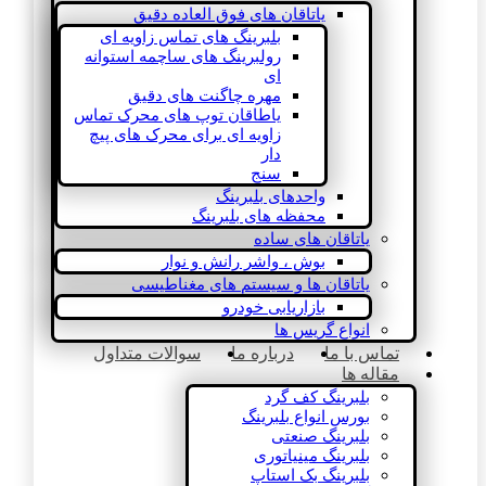
یاتاقان های فوق العاده دقیق
بلبرینگ های تماس زاویه ای
رولبرینگ های ساچمه استوانه
ای
مهره چاگنت های دقیق
یاطاقان توپ های محرک تماس
زاویه ای برای محرک های پیچ
دار
سنج
واحدهای بلبرینگ
محفظه های بلبرینگ
یاتاقان های ساده
بوش ، واشر رانش و نوار
یاتاقان ها و سیستم های مغناطیسی
بازاریابی خودرو
انواع گریس ها
تماس با ما
درباره ما
سوالات متداول
مقاله ها
بلبرینگ کف گرد
بورس انواع بلبرینگ
بلبرینگ صنعتی
بلبرینگ مینیاتوری
بلبرینگ بک استاپ