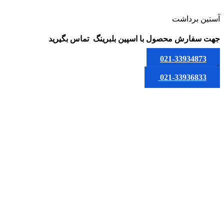
آستین برداشت
جهت سفارش محصول
با اسپین بلبرینگ
تماس بگیرید
021-33934873
یا
021-33936833