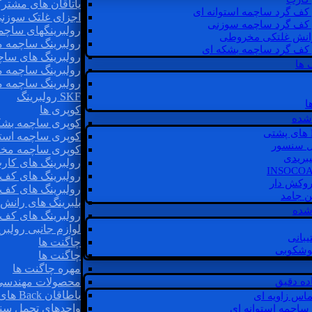
یاتاقان های مشتر
 کف گرد ساچمه استوانه ای
اجزای غلتک سوزن
 کف گرد ساچمه سوزنی
رولبرینگهای ساچ
رانش غلتکی مخروطی
رولبرینگ ساچمه 
 کف گرد ساچمه بشکه ای
رولبرینگ های سا
 ها
رولبرینگ ساچمه 
رولبرینگ ساچمه 
SKF رولبرینگ
ا
کوپری ها
شده
کوپری ساچمه بشک
کوپری ساچمه استو
ل سنسور
کوپری ساچمه مخ
یبریدی
رولبرینگ های کار
رولبرینگ های کف 
روکش دار
رولبرینگ های کف
غن جامد
بلبرینگ های ران
 شده
رولبرینگ های کف
لوازم جانبی رولبری
یبانی
چاگنت ها
گوشکوبی
چاگنت ها
مهره چاگنت ها
اده دقیق
محصولات مهندسی
یاطاقان Back های پشتی
ماس زاویه ای
واحدهای تحمل سن
 ساچمه استوانه ای