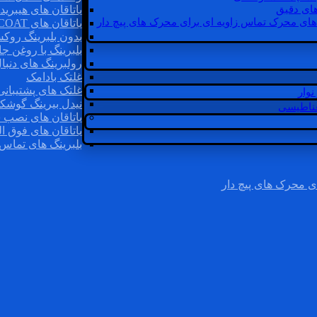
ای دقیق
یاتاقان های هیبرید
های محرک تماس زاویه ای برای محرک های پیچ دار
یاتاقان های INSOCOAT
بدون بلبرینگ روک
بلبرینگ با روغن جا
رولبرینگ های دنبا
غلتک بادامک
غلتک های پشتیبانی
وار
نیدل بیرینگ گوشک
غناطیسی
یاتاقان های نصب 
یاتاقان های فوق ال
بلبرینگ های تماس 
ی محرک های پیچ دار