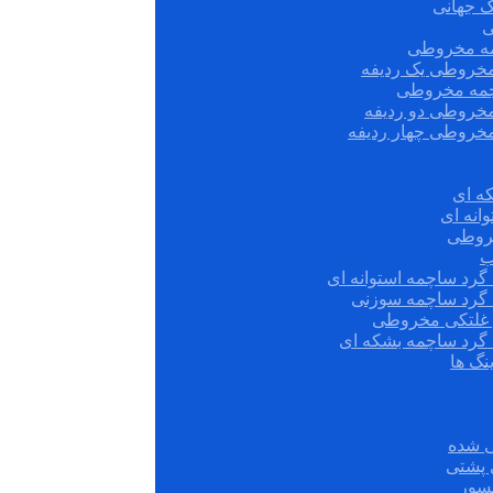
ک جهانی
ی
مه مخروطی
مخروطی یک ردیفه
چمه مخروطی
مخروطی دو ردیفه
مخروطی چهار ردیفه
ه ای
انه ای
روطی
ب
گرد ساچمه استوانه ای
 گرد ساچمه سوزنی
ش غلتکی مخروطی
 گرد ساچمه بشکه ای
نگ ها
 شده
سور