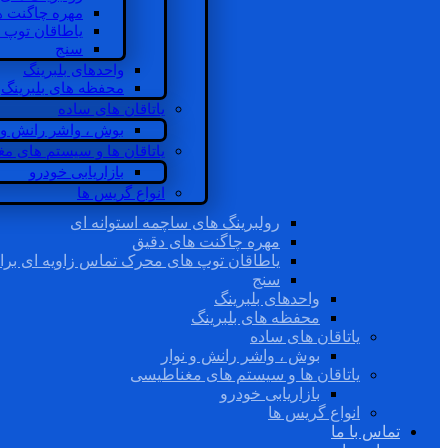
مهره چاگنت ه
یاطاقان توپ 
سنج
واحدهای بلبرینگ
محفظه های بلبرینگ
یاتاقان های ساده
بوش ، واشر رانش و ن
یاتاقان ها و سیستم های م
بازاریابی خودرو
انواع گریس ها
رولبرینگ های ساچمه استوانه ای
مهره چاگنت های دقیق
یاطاقان توپ های محرک تماس زاویه ای برا
سنج
واحدهای بلبرینگ
محفظه های بلبرینگ
یاتاقان های ساده
بوش ، واشر رانش و نوار
یاتاقان ها و سیستم های مغناطیسی
بازاریابی خودرو
انواع گریس ها
تماس با ما