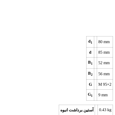
d
80
mm
1
d
85
mm
B
52
mm
1
B
56
mm
2
G
M 95×2
G
9
mm
1
0.43
kg
آستین برداشت انبوه