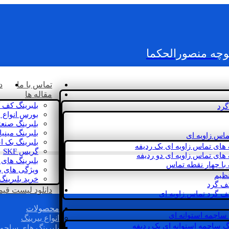
کوچه منصورالحکما
تماس با ما
د
مقاله ها
بلبرینگ کف 
گرد
بورس انواع ب
بلبرینگ صنع
بلبرینگ مینی
ماس زاویه ای
بلبرینگ بک 
 های تماس زاویه ای یک ردیفه
گریس SKF
 های تماس زاویه ای دو ردیفه
بلبرینگ های 
 با چهار نقطه تماس
ویژگی های ب
نظیم
خرید بلبرینگ
کف گرد
دانلود لیست قیمت 
ف گرد تماس زاویه ای
محصولات
 ساچمه استوانه ای
انواع بیرینگ
گ ساچمه استوانه ای یک ردیفه
بلبرینگ های ساچم