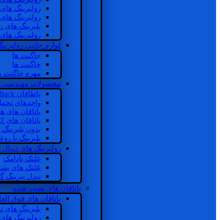
رولبرینگ های
رولبرینگ های
بلبرینگ های 
رولبرینگ های
لوازم جانبی رولبرینگ
چاگنت ها
چاگنت ها
مهره چاگنت ه
محصولات مهندسی 
یاطاقان Back های پشتی
واحدهای تحم
یاتاقان های ه
یاتاقان های INSOCOAT
بدون بلبرینگ 
بلبرینگ با رو
رولبرینگ های دنبال
غلتک بادامک
غلتک های پشت
نیدل بیرینگ 
یاتاقان های نصب شده
یاتاقان های فوق الع
بلبرینگ های ت
رولبرینگ های