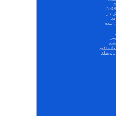
ی
ش دار
مد
ل شده
وبی
شده
عاده دقیق
زاویه ای