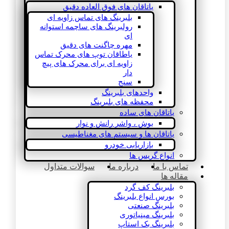
یاتاقان های فوق العاده دقیق
بلبرینگ های تماس زاویه ای
رولبرینگ های ساچمه استوانه
ای
مهره چاگنت های دقیق
یاطاقان توپ های محرک تماس
زاویه ای برای محرک های پیچ
دار
سنج
واحدهای بلبرینگ
محفظه های بلبرینگ
یاتاقان های ساده
بوش ، واشر رانش و نوار
یاتاقان ها و سیستم های مغناطیسی
بازاریابی خودرو
انواع گریس ها
تماس با ما
درباره ما
سوالات متداول
مقاله ها
بلبرینگ کف گرد
بورس انواع بلبرینگ
بلبرینگ صنعتی
بلبرینگ مینیاتوری
بلبرینگ بک استاپ