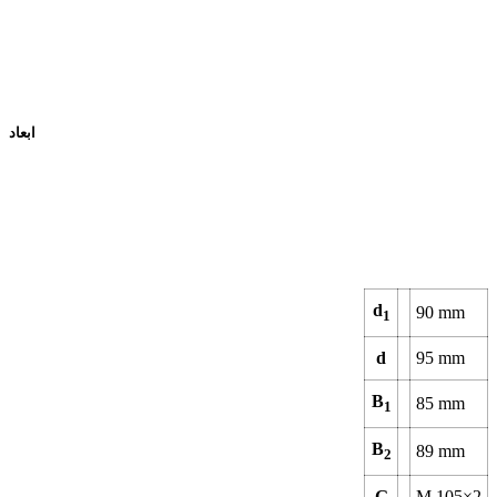
ابعاد
d
90
mm
1
d
95
mm
B
85
mm
1
B
89
mm
2
G
M 105×2