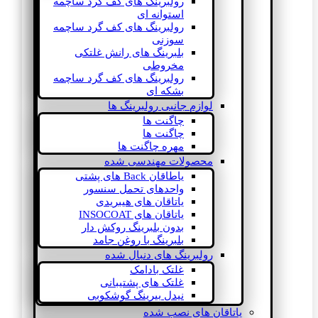
رولبرینگ های کف گرد ساچمه
استوانه ای
رولبرینگ های کف گرد ساچمه
سوزنی
بلبرینگ های رانش غلتکی
مخروطی
رولبرینگ های کف گرد ساچمه
بشکه ای
لوازم جانبی رولبرینگ ها
چاگنت ها
چاگنت ها
مهره چاگنت ها
محصولات مهندسی شده
یاطاقان Back های پشتی
واحدهای تحمل سنسور
یاتاقان های هیبریدی
یاتاقان های INSOCOAT
بدون بلبرینگ روکش دار
بلبرینگ با روغن جامد
رولبرینگ های دنبال شده
غلتک بادامک
غلتک های پشتیبانی
نیدل بیرینگ گوشکوبی
یاتاقان های نصب شده