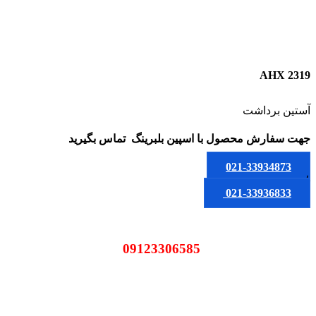
AHX 2319
آستین برداشت
جهت سفارش محصول
با اسپین بلبرینگ
تماس بگیرید
021-33934873
یا
021-33936833
09123306585