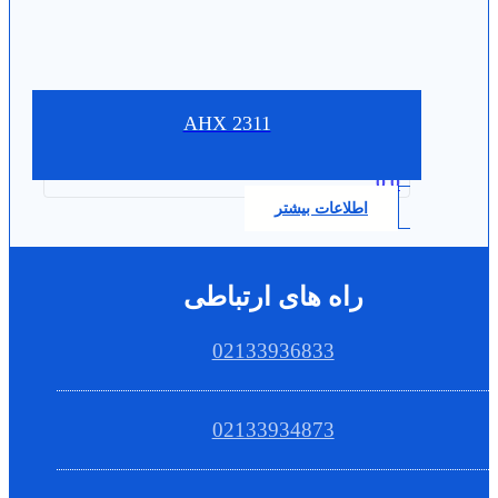
AHX 2311
0.0
اطلاعات بیشتر
راه های ارتباطی
02133936833
02133934873