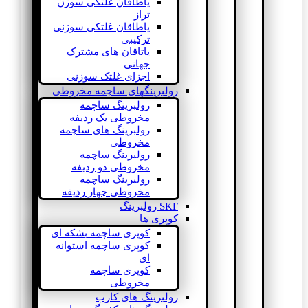
یاطاقان غلتکی سوزن
تراز
یاطاقان غلتکی سوزنی
ترکیبی
یاتاقان های مشترک
جهانی
اجزای غلتک سوزنی
رولبرینگهای ساچمه مخروطی
رولبرینگ ساچمه
مخروطی یک ردیفه
رولبرینگ های ساچمه
مخروطی
رولبرینگ ساچمه
مخروطی دو ردیفه
رولبرینگ ساچمه
مخروطی چهار ردیفه
SKF رولبرینگ
کوپری ها
کوپری ساچمه بشکه ای
کوپری ساچمه استوانه
ای
کوپری ساچمه
مخروطی
رولبرینگ های کارب