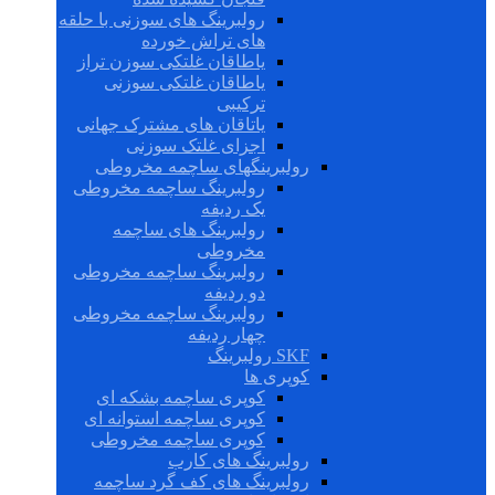
رولبرینگ های سوزنی با حلقه
های تراش خورده
یاطاقان غلتکی سوزن تراز
یاطاقان غلتکی سوزنی
ترکیبی
یاتاقان های مشترک جهانی
اجزای غلتک سوزنی
رولبرینگهای ساچمه مخروطی
رولبرینگ ساچمه مخروطی
یک ردیفه
رولبرینگ های ساچمه
مخروطی
رولبرینگ ساچمه مخروطی
دو ردیفه
رولبرینگ ساچمه مخروطی
چهار ردیفه
SKF رولبرینگ
کوپری ها
کوپری ساچمه بشکه ای
کوپری ساچمه استوانه ای
کوپری ساچمه مخروطی
رولبرینگ های کارب
رولبرینگ های کف گرد ساچمه