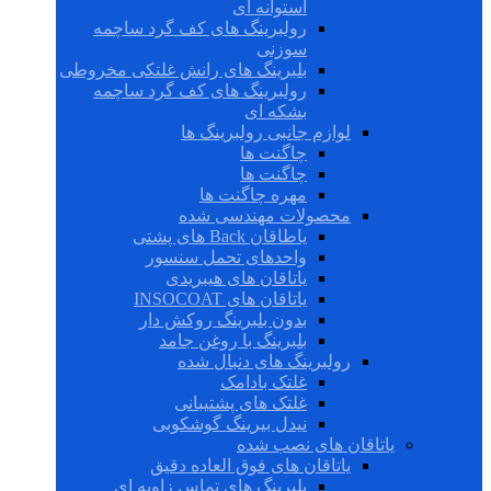
استوانه ای
رولبرینگ های کف گرد ساچمه
سوزنی
بلبرینگ های رانش غلتکی مخروطی
رولبرینگ های کف گرد ساچمه
بشکه ای
لوازم جانبی رولبرینگ ها
چاگنت ها
چاگنت ها
مهره چاگنت ها
محصولات مهندسی شده
یاطاقان Back های پشتی
واحدهای تحمل سنسور
یاتاقان های هیبریدی
یاتاقان های INSOCOAT
بدون بلبرینگ روکش دار
بلبرینگ با روغن جامد
رولبرینگ های دنبال شده
غلتک بادامک
غلتک های پشتیبانی
نیدل بیرینگ گوشکوبی
یاتاقان های نصب شده
یاتاقان های فوق العاده دقیق
بلبرینگ های تماس زاویه ای