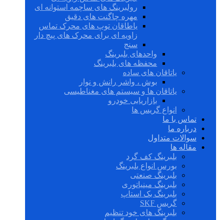
رولبرینگ های ساچمه استوانه ای
مهره چاگنت های دقیق
یاطاقان توپ های محرک تماس
زاویه ای برای محرک های پیچ دار
سنج
واحدهای بلبرینگ
محفظه های بلبرینگ
یاتاقان های ساده
بوش ، واشر رانش و نوار
یاتاقان ها و سیستم های مغناطیسی
بازاریابی خودرو
انواع گریس ها
تماس با ما
درباره ما
سوالات متداول
مقاله ها
بلبرینگ کف گرد
بورس انواع بلبرینگ
بلبرینگ صنعتی
بلبرینگ مینیاتوری
بلبرینگ بک استاپ
گریس SKF
بلبرینگ های خود تنظیم