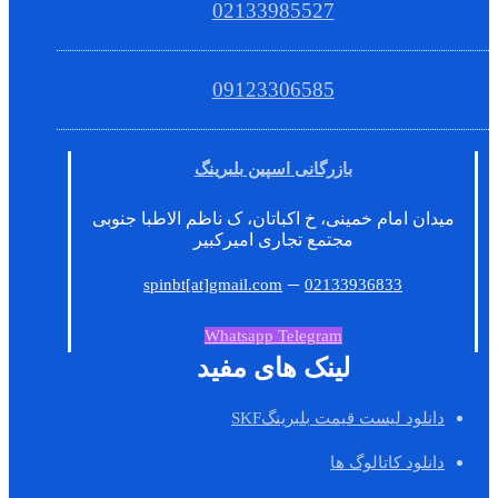
02133985527
09123306585
بازرگانی اسپین بلبرینگ
میدان امام خمینی، خ اکباتان، ک ناظم الاطبا جنوبی
مجتمع تجاری امیرکبیر
–
spinbt[at]gmail.com
02133936833
Whatsapp
Telegram
لینک های مفید
دانلود لیست قیمت بلبرینگSKF
دانلود کاتالوگ ها