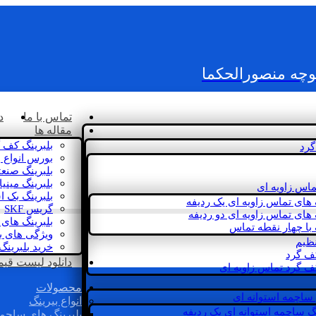
کوچه منصورالحکما
تماس با ما
د
مقاله ها
بلبرینگ کف 
گرد
بورس انواع ب
بلبرینگ صنع
بلبرینگ مینی
ماس زاویه ای
بلبرینگ بک 
 های تماس زاویه ای یک ردیفه
گریس SKF
 های تماس زاویه ای دو ردیفه
بلبرینگ های 
 با چهار نقطه تماس
ویژگی های ب
نظیم
خرید بلبرینگ
کف گرد
دانلود لیست قیمت 
ف گرد تماس زاویه ای
محصولات
 ساچمه استوانه ای
انواع بیرینگ
گ ساچمه استوانه ای یک ردیفه
بلبرینگ های ساچم