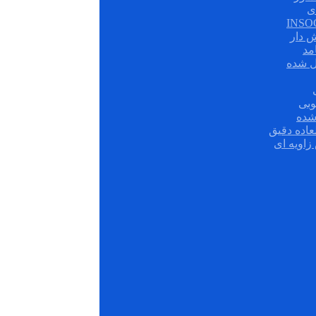
ی
ش دار
مد
ل شده
وبی
شده
عاده دقیق
زاویه ای