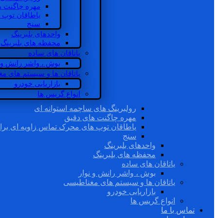
مهره چاگنت ه
یاطاقان توپ 
سنج
واحدهای بلبرینگ
محفظه های بلبرینگ
یاتاقان های ساده
بوش ، واشر رانش و ن
یاتاقان ها و سیستم های م
بازاریابی خودرو
انواع گریس ها
رولبرینگ های ساچمه استوانه ای
مهره چاگنت های دقیق
یاطاقان توپ های محرک تماس زاویه ای برا
سنج
واحدهای بلبرینگ
محفظه های بلبرینگ
یاتاقان های ساده
بوش ، واشر رانش و نوار
یاتاقان ها و سیستم های مغناطیسی
بازاریابی خودرو
انواع گریس ها
تماس با ما