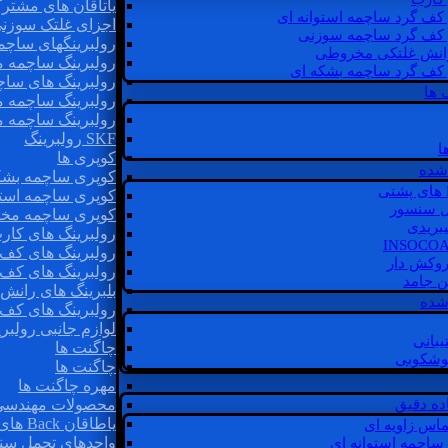
یاتاقان های مشتر
 کف گرد ساچمه استوانه ای
اجزای غلتک سوزن
 کف گرد ساچمه سوزنی
رولبرینگهای ساچ
رانش غلتکی مخروطی
رولبرینگ ساچمه 
 کف گرد ساچمه بشکه ای
رولبرینگ های سا
 ها
رولبرینگ ساچمه 
رولبرینگ ساچمه 
SKF رولبرینگ
ا
کوپری ها
شده
کوپری ساچمه بشک
کوپری ساچمه استو
ل سنسور
کوپری ساچمه مخ
یبریدی
رولبرینگ های کار
رولبرینگ های کف 
روکش دار
رولبرینگ های کف
غن جامد
بلبرینگ های ران
 شده
رولبرینگ های کف
لوازم جانبی رولبری
یبانی
چاگنت ها
گوشکوبی
چاگنت ها
مهره چاگنت ها
اده دقیق
محصولات مهندسی
یاطاقان Back های پشتی
ماس زاویه ای
واحدهای تحمل سن
 ساچمه استوانه ای