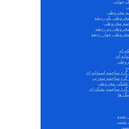
ک جهانی
ی
مه مخروطی
مخروطی یک ردیفه
چمه مخروطی
مخروطی دو ردیفه
مخروطی چهار ردیفه
ه ای
انه ای
روطی
ب
گرد ساچمه استوانه ای
 گرد ساچمه سوزنی
ش غلتکی مخروطی
 گرد ساچمه بشکه ای
نگ ها
 شده
سور