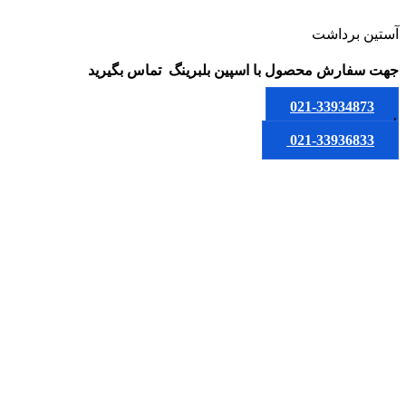
آستین برداشت
جهت سفارش محصول
با اسپین بلبرینگ
تماس بگیرید
021-33934873
یا
021-33936833