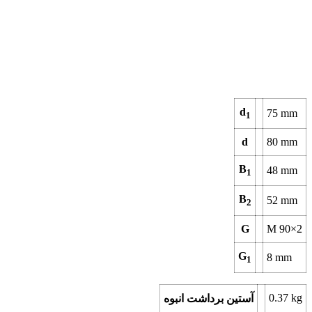
d
75
mm
1
d
80
mm
B
48
mm
1
B
52
mm
2
G
M 90×2
G
8
mm
1
0.37
kg
آستین برداشت انبوه