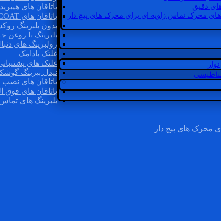
ای دقیق
یاتاقان های هیبرید
های محرک تماس زاویه ای برای محرک های پیچ دار
یاتاقان های INSOCOAT
بدون بلبرینگ روک
بلبرینگ با روغن جا
رولبرینگ های دنبا
غلتک بادامک
غلتک های پشتیبانی
وار
نیدل بیرینگ گوشک
غناطیسی
یاتاقان های نصب 
یاتاقان های فوق ال
بلبرینگ های تماس 
ی محرک های پیچ دار