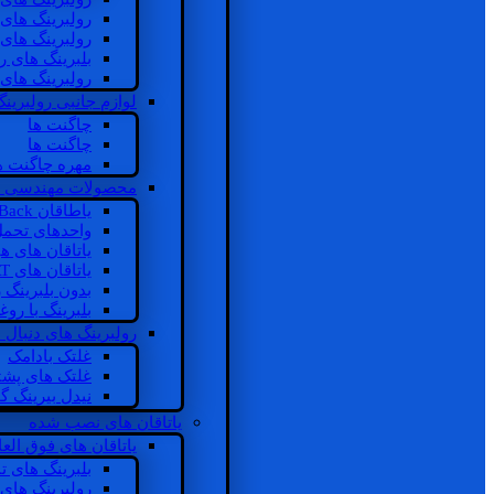
رولبرینگ های
رولبرینگ های
بلبرینگ های 
رولبرینگ های
لوازم جانبی رولبرینگ
چاگنت ها
چاگنت ها
مهره چاگنت ه
محصولات مهندسی 
یاطاقان Back های پشتی
واحدهای تحم
یاتاقان های ه
یاتاقان های INSOCOAT
بدون بلبرینگ 
بلبرینگ با رو
رولبرینگ های دنبال
غلتک بادامک
غلتک های پشت
نیدل بیرینگ 
یاتاقان های نصب شده
یاتاقان های فوق الع
بلبرینگ های ت
رولبرینگ های