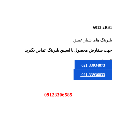
6013-2RS1
بلبرینگ های شیار عمیق
جهت سفارش محصول
با اسپین بلبرینگ
تماس بگیرید
0
تومان
021-33934873
یا
021-33936833
09123306585