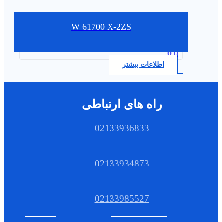
W 61700 X-2ZS
0.0
اطلاعات بیشتر
راه های ارتباطی
02133936833
02133934873
02133985527