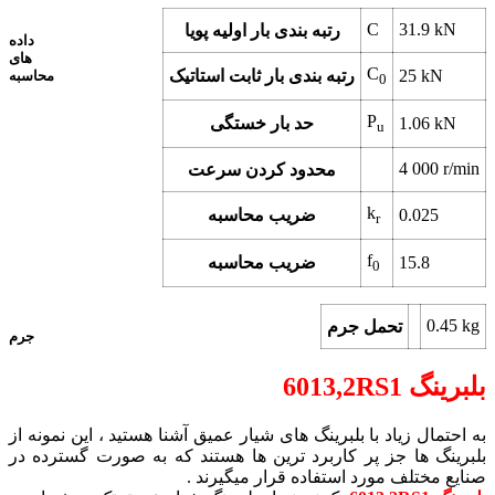
C
31.9 kN
رتبه بندی بار اولیه پویا
داده
های
C
25 kN
رتبه بندی بار ثابت استاتیک
محاسبه
0
P
1.06 kN
حد بار خستگی
u
4 000 r/min
محدود کردن سرعت
k
0.025
ضریب محاسبه
r
f
15.8
ضریب محاسبه
0
0.45 kg
تحمل جرم
جرم
بلبرینگ 6013,2RS1
به احتمال زیاد با بلبرینگ های شیار عمیق آشنا هستید ، این نمونه از
بلبرینگ ها جز پر کاربرد ترین ها هستند که به صورت گسترده در
صنایع مختلف مورد استفاده قرار میگیرند .