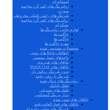
استوانه ای
رولبرینگ های کف گرد ساچمه
سوزنی
بلبرینگ های رانش غلتکی مخروطی
رولبرینگ های کف گرد ساچمه
بشکه ای
لوازم جانبی رولبرینگ ها
چاگنت ها
چاگنت ها
مهره چاگنت ها
محصولات مهندسی شده
یاطاقان Back های پشتی
واحدهای تحمل سنسور
یاتاقان های هیبریدی
یاتاقان های INSOCOAT
بدون بلبرینگ روکش دار
بلبرینگ با روغن جامد
رولبرینگ های دنبال شده
غلتک بادامک
غلتک های پشتیبانی
نیدل بیرینگ گوشکوبی
یاتاقان های نصب شده
یاتاقان های فوق العاده دقیق
بلبرینگ های تماس زاویه ای