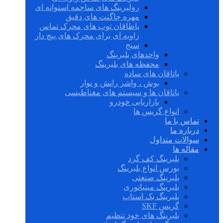
رولبرینگ های ساچمه استوانه ای
مهره چاگنت های دقیق
یاطاقان توپ های محرک تماس
زاویه ای برای محرک های پیچ دار
سنج
واحدهای بلبرینگ
محفظه های بلبرینگ
یاتاقان های ساده
بوش ، واشر رانش و نوار
یاتاقان ها و سیستم های مغناطیسی
بازاریابی خودرو
انواع گریس ها
تماس با ما
درباره ما
سوالات متداول
مقاله ها
بلبرینگ کف گرد
بورس انواع بلبرینگ
بلبرینگ صنعتی
بلبرینگ مینیاتوری
بلبرینگ بک استاپ
گریس SKF
بلبرینگ های خود تنظیم