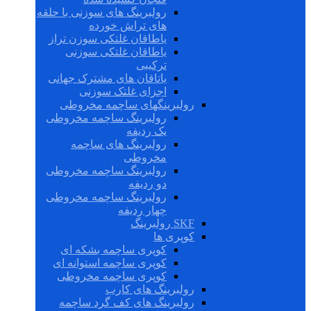
رولبرینگ های سوزنی با حلقه
های تراش خورده
یاطاقان غلتکی سوزن تراز
یاطاقان غلتکی سوزنی
ترکیبی
یاتاقان های مشترک جهانی
اجزای غلتک سوزنی
رولبرینگهای ساچمه مخروطی
رولبرینگ ساچمه مخروطی
یک ردیفه
رولبرینگ های ساچمه
مخروطی
رولبرینگ ساچمه مخروطی
دو ردیفه
رولبرینگ ساچمه مخروطی
چهار ردیفه
SKF رولبرینگ
کوپری ها
کوپری ساچمه بشکه ای
کوپری ساچمه استوانه ای
کوپری ساچمه مخروطی
رولبرینگ های کارب
رولبرینگ های کف گرد ساچمه