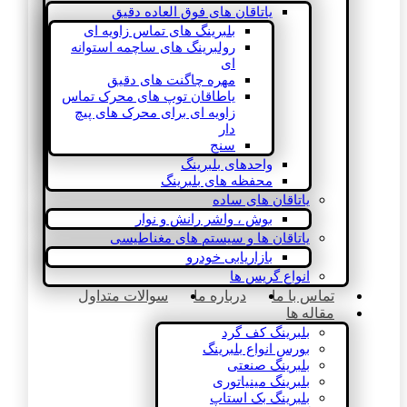
یاتاقان های فوق العاده دقیق
بلبرینگ های تماس زاویه ای
رولبرینگ های ساچمه استوانه
ای
مهره چاگنت های دقیق
یاطاقان توپ های محرک تماس
زاویه ای برای محرک های پیچ
دار
سنج
واحدهای بلبرینگ
محفظه های بلبرینگ
یاتاقان های ساده
بوش ، واشر رانش و نوار
یاتاقان ها و سیستم های مغناطیسی
بازاریابی خودرو
انواع گریس ها
تماس با ما
درباره ما
سوالات متداول
مقاله ها
بلبرینگ کف گرد
بورس انواع بلبرینگ
بلبرینگ صنعتی
بلبرینگ مینیاتوری
بلبرینگ بک استاپ