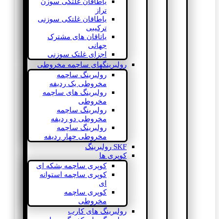
یاطاقان غلتکی سوزن
تراز
یاطاقان غلتکی سوزنی
ترکیبی
یاتاقان های مشترک
جهانی
اجزای غلتک سوزنی
رولبرینگهای ساچمه مخروطی
رولبرینگ ساچمه
مخروطی یک ردیفه
رولبرینگ های ساچمه
مخروطی
رولبرینگ ساچمه
مخروطی دو ردیفه
رولبرینگ ساچمه
مخروطی چهار ردیفه
SKF رولبرینگ
کوپری ها
کوپری ساچمه بشکه ای
کوپری ساچمه استوانه
ای
کوپری ساچمه
مخروطی
رولبرینگ های کارب