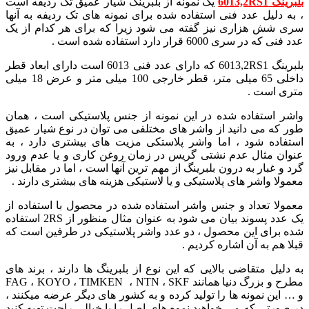
بلبرینگ 6013,2RS1
یک نمونه از بلبرینگ شیار عمیق تک ردیفه است
، به دلیل عدد فنی استفاده شده برای نمونه های تک ردیفه به آنها
سری شش هزاری نیز گفته می شود زیرا که برای هر کدام از یک
عدد فنی که در سری 6000 قرار دارد استفاده شده است .
بلبرینگ 6013,2RS1 که دارای عدد فنی 6013 است دارای ابعاد قطر
داخلی 65 میلی متر، قطر خارجی 100 میلی متر و عرض 18 میلی
متری است .
واشر استفاده شده در این نمونه از جنس پلاستیکی است ، همان
طور که می دانید از واشر های مختلفی می توان در نوع شیار عمیق
استفاده شود ، اما واشر پلاستکی مزیت های بیشتری دارد ، به
عنوان مثال عدم نشتی گریس در زمان روغن کاری و یا عدم ورود
گرد و غبار به درون بلبرینگ از مهم ترین آنها است ، اما در مقابل نیز
معمولا واشر های پلاستیکی و یا لاستیکی هزینه های بیشتری دارند .
معمولا تعداد و جنس واشر استفاده شده در محصول با استفاده از
یک عدد پسوند بیان می شود به عنوان مثال منظور از 2RS استفاده
شده برای این محصول ، دو عدد واشر پلاستیکی در طرفین است که
قبلا هم به آن اشاره کردیم .
به دلیل متقاضی بالایی که این نوع از بلبرینگ ها دارند ، برند های
مطرح و بزرگ دنیا همانند FAG ، KOYO ، TIMKEN ، NTN ، SKF
و … این نمونه ها را تولید کرده و به کشور های دیگر عرضه میکنند ،
در صورتی که می خواهید نموه های اصل را با خیالی راحت تهیه کنید