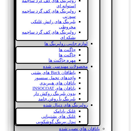
رولبرینگ های کف گرد ساچمه
استوانه ای
رولبرینگ های کف گرد ساچمه
سوزنی
بلبرینگ های رانش غلتکی
مخروطی
رولبرینگ های کف گرد ساچمه
بشکه ای
لوازم جانبی رولبرینگ ها
چاگنت ها
چاگنت ها
مهره چاگنت ها
محصولات مهندسی شده
یاطاقان Back های پشتی
واحدهای تحمل سنسور
یاتاقان های هیبریدی
یاتاقان های INSOCOAT
بدون بلبرینگ روکش دار
بلبرینگ با روغن جامد
رولبرینگ های دنبال شده
غلتک بادامک
غلتک های پشتیبانی
نیدل بیرینگ گوشکوبی
یاتاقان های نصب شده