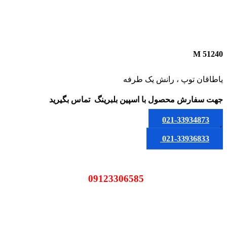
51240 M
یاطاقان توپ ، رانش یک طرفه
جهت سفارش محصول
با اسپین بلبرینگ
تماس بگیرید
021-33934873
یا
021-33936833
09123306585