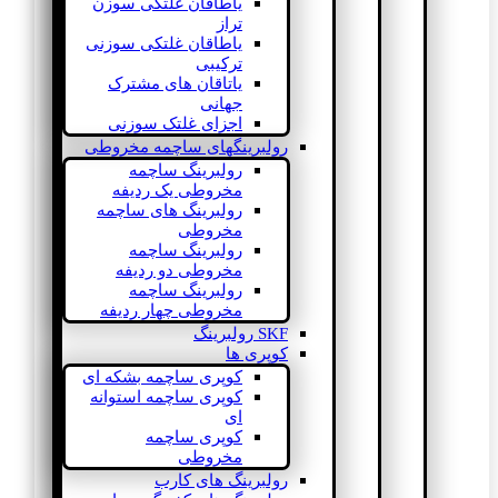
یاطاقان غلتکی سوزن
تراز
یاطاقان غلتکی سوزنی
ترکیبی
یاتاقان های مشترک
جهانی
اجزای غلتک سوزنی
رولبرینگهای ساچمه مخروطی
رولبرینگ ساچمه
مخروطی یک ردیفه
رولبرینگ های ساچمه
مخروطی
رولبرینگ ساچمه
مخروطی دو ردیفه
رولبرینگ ساچمه
مخروطی چهار ردیفه
SKF رولبرینگ
کوپری ها
کوپری ساچمه بشکه ای
کوپری ساچمه استوانه
ای
کوپری ساچمه
مخروطی
رولبرینگ های کارب