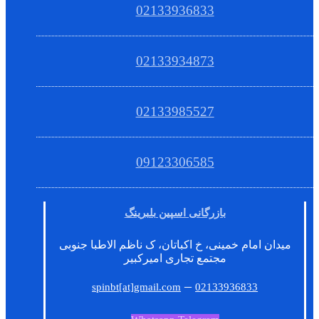
02133936833
02133934873
02133985527
09123306585
بازرگانی اسپین بلبرینگ
میدان امام خمینی، خ اکباتان، ک ناظم الاطبا جنوبی
مجتمع تجاری امیرکبیر
–
spinbt[at]gmail.com
02133936833