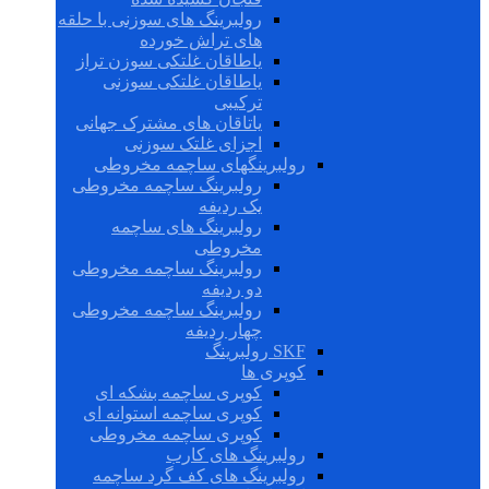
رولبرینگ های سوزنی با حلقه
های تراش خورده
یاطاقان غلتکی سوزن تراز
یاطاقان غلتکی سوزنی
ترکیبی
یاتاقان های مشترک جهانی
اجزای غلتک سوزنی
رولبرینگهای ساچمه مخروطی
رولبرینگ ساچمه مخروطی
یک ردیفه
رولبرینگ های ساچمه
مخروطی
رولبرینگ ساچمه مخروطی
دو ردیفه
رولبرینگ ساچمه مخروطی
چهار ردیفه
SKF رولبرینگ
کوپری ها
کوپری ساچمه بشکه ای
کوپری ساچمه استوانه ای
کوپری ساچمه مخروطی
رولبرینگ های کارب
رولبرینگ های کف گرد ساچمه