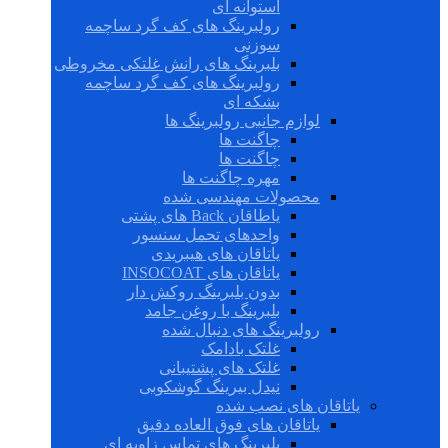
استوانه ای
رولبرینگ های کف گرد ساچمه
سوزنی
بلبرینگ های رانش غلتکی مخروطی
رولبرینگ های کف گرد ساچمه
بشکه ای
لوازم جانبی رولبرینگ ها
چاگنت ها
چاگنت ها
مهره چاگنت ها
محصولات مهندسی شده
یاطاقان Back های پشتی
واحدهای تحمل سنسور
یاتاقان های هیبریدی
یاتاقان های INSOCOAT
بدون بلبرینگ روکش دار
بلبرینگ با روغن جامد
رولبرینگ های دنبال شده
غلتک بادامک
غلتک های پشتیبانی
نیدل بیرینگ گوشکوبی
یاتاقان های نصب شده
یاتاقان های فوق العاده دقیق
بلبرینگ های تماس زاویه ای