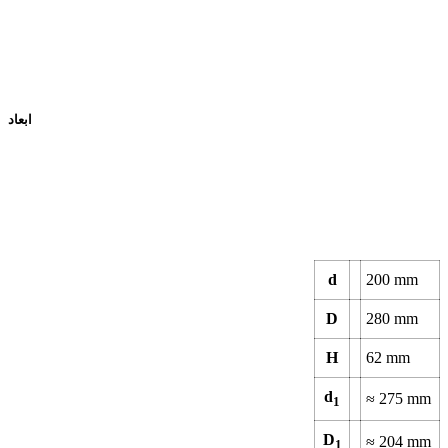
ابعاد
d
200
mm
D
280
mm
H
62
mm
d
≈
275
mm
1
D
≈
204
mm
1