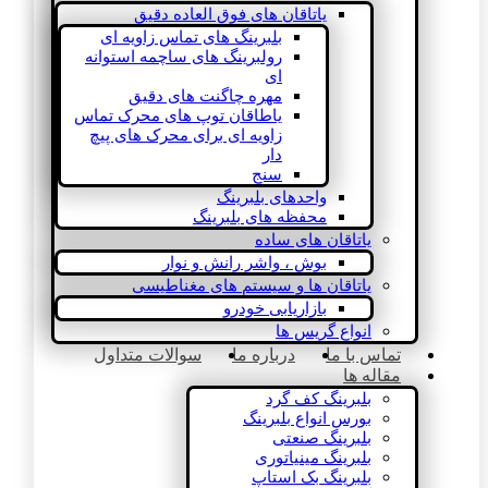
یاتاقان های فوق العاده دقیق
بلبرینگ های تماس زاویه ای
رولبرینگ های ساچمه استوانه
ای
مهره چاگنت های دقیق
یاطاقان توپ های محرک تماس
زاویه ای برای محرک های پیچ
دار
سنج
واحدهای بلبرینگ
محفظه های بلبرینگ
یاتاقان های ساده
بوش ، واشر رانش و نوار
یاتاقان ها و سیستم های مغناطیسی
بازاریابی خودرو
انواع گریس ها
تماس با ما
درباره ما
سوالات متداول
مقاله ها
بلبرینگ کف گرد
بورس انواع بلبرینگ
بلبرینگ صنعتی
بلبرینگ مینیاتوری
بلبرینگ بک استاپ