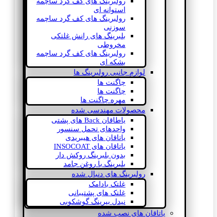
رولبرینگ های کف گرد ساچمه
استوانه ای
رولبرینگ های کف گرد ساچمه
سوزنی
بلبرینگ های رانش غلتکی
مخروطی
رولبرینگ های کف گرد ساچمه
بشکه ای
لوازم جانبی رولبرینگ ها
چاگنت ها
چاگنت ها
مهره چاگنت ها
محصولات مهندسی شده
یاطاقان Back های پشتی
واحدهای تحمل سنسور
یاتاقان های هیبریدی
یاتاقان های INSOCOAT
بدون بلبرینگ روکش دار
بلبرینگ با روغن جامد
رولبرینگ های دنبال شده
غلتک بادامک
غلتک های پشتیبانی
نیدل بیرینگ گوشکوبی
یاتاقان های نصب شده