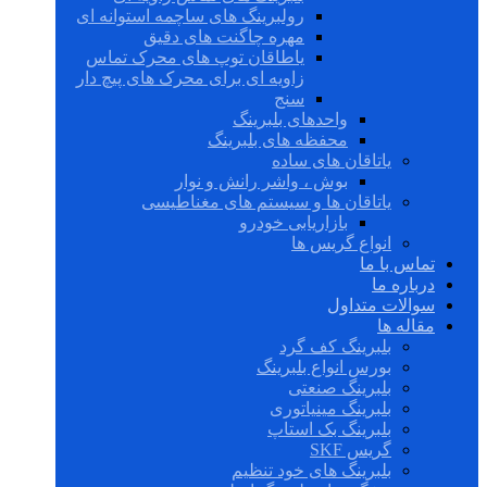
رولبرینگ های ساچمه استوانه ای
مهره چاگنت های دقیق
یاطاقان توپ های محرک تماس
زاویه ای برای محرک های پیچ دار
سنج
واحدهای بلبرینگ
محفظه های بلبرینگ
یاتاقان های ساده
بوش ، واشر رانش و نوار
یاتاقان ها و سیستم های مغناطیسی
بازاریابی خودرو
انواع گریس ها
تماس با ما
درباره ما
سوالات متداول
مقاله ها
بلبرینگ کف گرد
بورس انواع بلبرینگ
بلبرینگ صنعتی
بلبرینگ مینیاتوری
بلبرینگ بک استاپ
گریس SKF
بلبرینگ های خود تنظیم