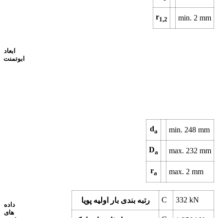
r
min.
2
mm
1,2
ابعاد
ابوتمنت
d
min.
248
mm
a
D
max.
232
mm
a
r
max.
2
mm
a
C
332
kN
رتبه بندی بار اولیه پویا
داده
های