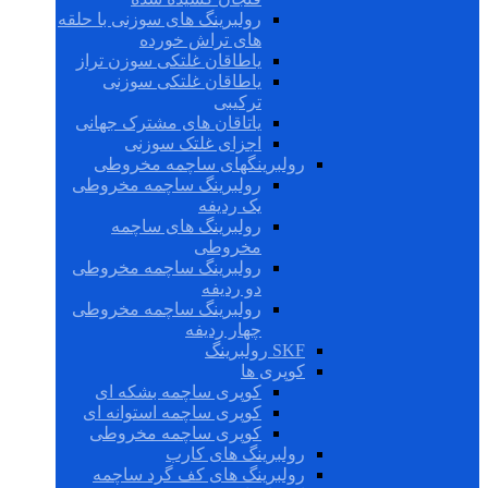
رولبرینگ های سوزنی با حلقه
های تراش خورده
یاطاقان غلتکی سوزن تراز
یاطاقان غلتکی سوزنی
ترکیبی
یاتاقان های مشترک جهانی
اجزای غلتک سوزنی
رولبرینگهای ساچمه مخروطی
رولبرینگ ساچمه مخروطی
یک ردیفه
رولبرینگ های ساچمه
مخروطی
رولبرینگ ساچمه مخروطی
دو ردیفه
رولبرینگ ساچمه مخروطی
چهار ردیفه
SKF رولبرینگ
کوپری ها
کوپری ساچمه بشکه ای
کوپری ساچمه استوانه ای
کوپری ساچمه مخروطی
رولبرینگ های کارب
رولبرینگ های کف گرد ساچمه