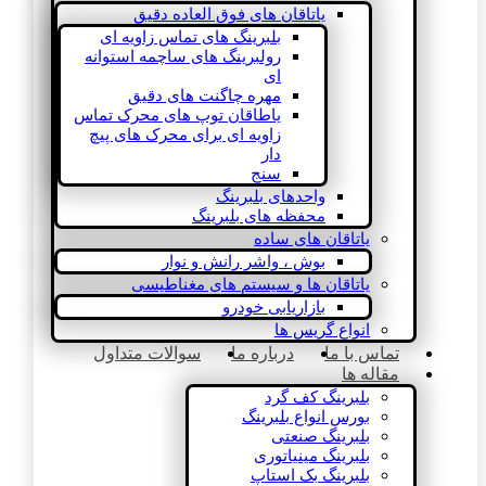
یاتاقان های فوق العاده دقیق
بلبرینگ های تماس زاویه ای
رولبرینگ های ساچمه استوانه
ای
مهره چاگنت های دقیق
یاطاقان توپ های محرک تماس
زاویه ای برای محرک های پیچ
دار
سنج
واحدهای بلبرینگ
محفظه های بلبرینگ
یاتاقان های ساده
بوش ، واشر رانش و نوار
یاتاقان ها و سیستم های مغناطیسی
بازاریابی خودرو
انواع گریس ها
تماس با ما
درباره ما
سوالات متداول
مقاله ها
بلبرینگ کف گرد
بورس انواع بلبرینگ
بلبرینگ صنعتی
بلبرینگ مینیاتوری
بلبرینگ بک استاپ