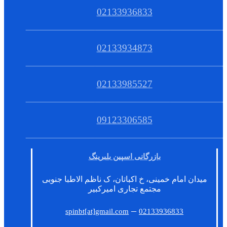
02133936833
02133934873
02133985527
09123306585
بازرگانی اسپین بلبرینگ
میدان امام خمینی، خ اکباتان، ک ناظم الاطبا جنوبی
مجتمع تجاری امیرکبیر
–
spinbt[at]gmail.com
02133936833