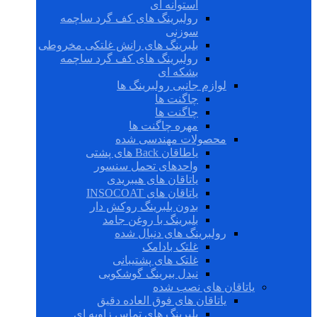
استوانه ای
رولبرینگ های کف گرد ساچمه
سوزنی
بلبرینگ های رانش غلتکی مخروطی
رولبرینگ های کف گرد ساچمه
بشکه ای
لوازم جانبی رولبرینگ ها
چاگنت ها
چاگنت ها
مهره چاگنت ها
محصولات مهندسی شده
یاطاقان Back های پشتی
واحدهای تحمل سنسور
یاتاقان های هیبریدی
یاتاقان های INSOCOAT
بدون بلبرینگ روکش دار
بلبرینگ با روغن جامد
رولبرینگ های دنبال شده
غلتک بادامک
غلتک های پشتیبانی
نیدل بیرینگ گوشکوبی
یاتاقان های نصب شده
یاتاقان های فوق العاده دقیق
بلبرینگ های تماس زاویه ای