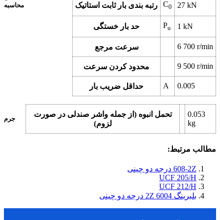
C
kN
27
رتبه بندی بار ثابت استاتیک
محاسبه
0
P
kN
1
حد بار خستگی
u
6 700
r/min
سرعت مرجع
9 500
r/min
محدود کردن سرعت
A
0.005
حداقل ضریب بار
0.053
تحمل انبوه (از جمله واشر صندلی در صورت
جرم
kg
لزوم)
مطالب مرتبط:
608-2Z درجه دو چینی
UCF 205/H
UCF 212/H
بلبرینگ 6004 2Z درجه دو چینی