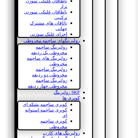
یاطاقان غلتکی سوزن
تراز
یاطاقان غلتکی سوزنی
ترکیبی
یاتاقان های مشترک
جهانی
اجزای غلتک سوزنی
رولبرینگهای ساچمه مخروطی
رولبرینگ ساچمه
مخروطی یک ردیفه
رولبرینگ های ساچمه
مخروطی
رولبرینگ ساچمه
مخروطی دو ردیفه
رولبرینگ ساچمه
مخروطی چهار ردیفه
SKF رولبرینگ
کوپری ها
کوپری ساچمه بشکه ای
کوپری ساچمه استوانه
ای
کوپری ساچمه
مخروطی
رولبرینگ های کارب