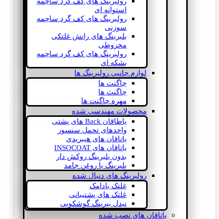
رولبرینگ های کف گرد ساچمه
استوانه ای
رولبرینگ های کف گرد ساچمه
سوزنی
بلبرینگ های رانش غلتکی
مخروطی
رولبرینگ های کف گرد ساچمه
بشکه ای
لوازم جانبی رولبرینگ ها
چاگنت ها
چاگنت ها
مهره چاگنت ها
محصولات مهندسی شده
یاطاقان Back های پشتی
واحدهای تحمل سنسور
یاتاقان های هیبریدی
یاتاقان های INSOCOAT
بدون بلبرینگ روکش دار
بلبرینگ با روغن جامد
رولبرینگ های دنبال شده
غلتک بادامک
غلتک های پشتیبانی
نیدل بیرینگ گوشکوبی
یاتاقان های نصب شده