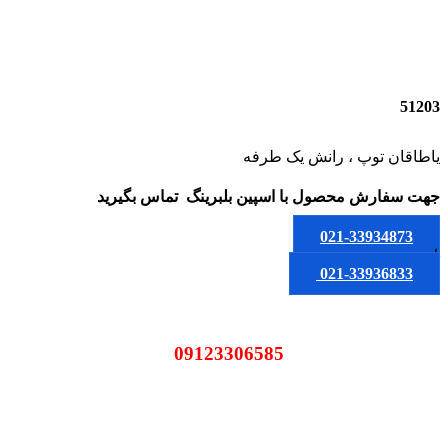
51203
یاطاقان توپ ، رانش یک طرفه
جهت سفارش محصول
با اسپین بلبرینگ
تماس بگیرید
021-33934873
یا
021-33936833
09123306585