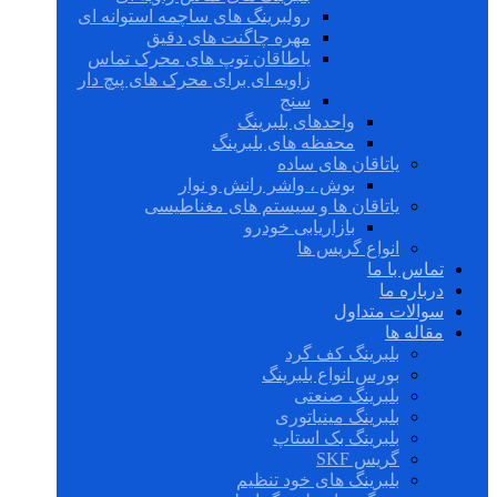
رولبرینگ های ساچمه استوانه ای
مهره چاگنت های دقیق
یاطاقان توپ های محرک تماس
زاویه ای برای محرک های پیچ دار
سنج
واحدهای بلبرینگ
محفظه های بلبرینگ
یاتاقان های ساده
بوش ، واشر رانش و نوار
یاتاقان ها و سیستم های مغناطیسی
بازاریابی خودرو
انواع گریس ها
تماس با ما
درباره ما
سوالات متداول
مقاله ها
بلبرینگ کف گرد
بورس انواع بلبرینگ
بلبرینگ صنعتی
بلبرینگ مینیاتوری
بلبرینگ بک استاپ
گریس SKF
بلبرینگ های خود تنظیم