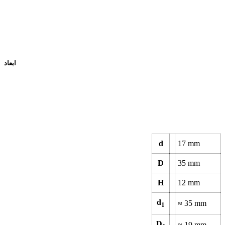
ابعاد
d
17
mm
D
35
mm
H
12
mm
d
≈
35
mm
1
D
≈
19
mm