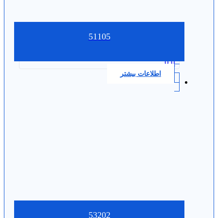
51105
0.0
اطلاعات بیشتر
53202