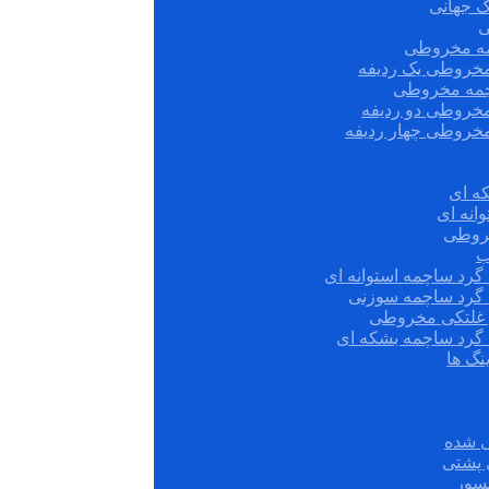
ک جهانی
ی
مه مخروطی
مخروطی یک ردیفه
چمه مخروطی
مخروطی دو ردیفه
مخروطی چهار ردیفه
ه ای
انه ای
روطی
ب
گرد ساچمه استوانه ای
 گرد ساچمه سوزنی
ش غلتکی مخروطی
 گرد ساچمه بشکه ای
نگ ها
 شده
سور