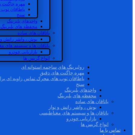
مهره چاگنت ه
یاطاقان توپ 
سنج
واحدهای بلبرینگ
محفظه های بلبرینگ
یاتاقان های ساده
بوش ، واشر رانش و ن
یاتاقان ها و سیستم های م
بازاریابی خودرو
انواع گریس ها
رولبرینگ های ساچمه استوانه ای
مهره چاگنت های دقیق
یاطاقان توپ های محرک تماس زاویه ای برا
سنج
واحدهای بلبرینگ
محفظه های بلبرینگ
یاتاقان های ساده
بوش ، واشر رانش و نوار
یاتاقان ها و سیستم های مغناطیسی
بازاریابی خودرو
انواع گریس ها
تماس با ما