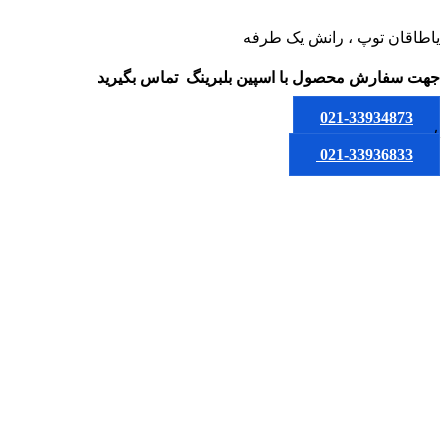
یاطاقان توپ ، رانش یک طرفه
جهت سفارش محصول
با اسپین بلبرینگ
تماس بگیرید
021-33934873
یا
021-33936833