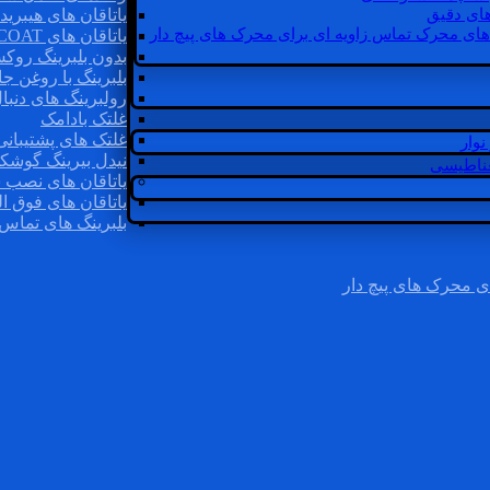
ای دقیق
یاتاقان های هیبرید
های محرک تماس زاویه ای برای محرک های پیچ دار
یاتاقان های INSOCOAT
بدون بلبرینگ روک
بلبرینگ با روغن جا
رولبرینگ های دنبا
غلتک بادامک
غلتک های پشتیبانی
وار
نیدل بیرینگ گوشک
غناطیسی
یاتاقان های نصب 
یاتاقان های فوق ال
بلبرینگ های تماس 
ی محرک های پیچ دار