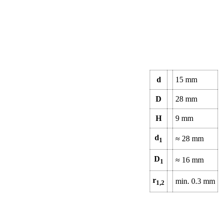
d
15
mm
D
28
mm
H
9
mm
d
≈
28
mm
1
D
≈
16
mm
1
r
min.
0.3
mm
1,2