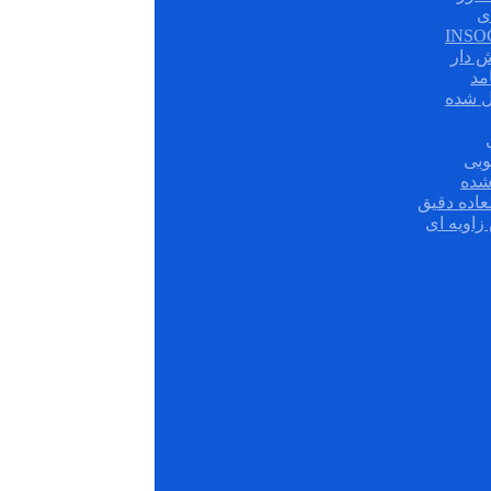
ی
ش دار
مد
ل شده
وبی
شده
عاده دقیق
زاویه ای