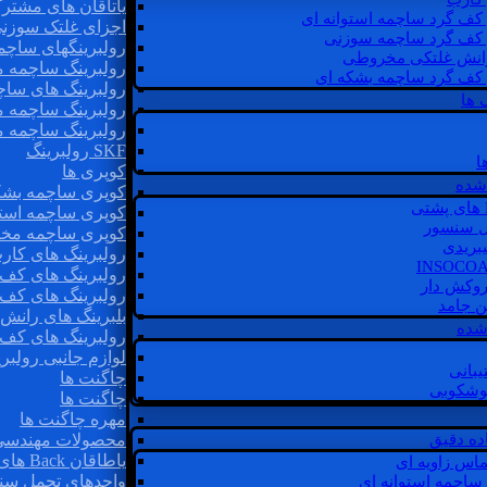
یاتاقان های مشتر
 کف گرد ساچمه استوانه ای
اجزای غلتک سوزن
 کف گرد ساچمه سوزنی
رولبرینگهای ساچ
رانش غلتکی مخروطی
رولبرینگ ساچمه 
 کف گرد ساچمه بشکه ای
رولبرینگ های سا
 ها
رولبرینگ ساچمه 
رولبرینگ ساچمه 
SKF رولبرینگ
ا
کوپری ها
شده
کوپری ساچمه بشک
کوپری ساچمه استو
ل سنسور
کوپری ساچمه مخ
یبریدی
رولبرینگ های کار
رولبرینگ های کف 
روکش دار
رولبرینگ های کف
غن جامد
بلبرینگ های ران
 شده
رولبرینگ های کف
لوازم جانبی رولبری
یبانی
چاگنت ها
گوشکوبی
چاگنت ها
مهره چاگنت ها
اده دقیق
محصولات مهندسی
یاطاقان Back های پشتی
ماس زاویه ای
واحدهای تحمل سن
 ساچمه استوانه ای