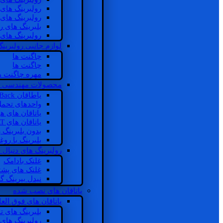
رولبرینگ های
رولبرینگ های
بلبرینگ های 
رولبرینگ های
لوازم جانبی رولبرینگ
چاگنت ها
چاگنت ها
مهره چاگنت ه
محصولات مهندسی 
یاطاقان Back های پشتی
واحدهای تحم
یاتاقان های ه
یاتاقان های INSOCOAT
بدون بلبرینگ 
بلبرینگ با رو
رولبرینگ های دنبال
غلتک بادامک
غلتک های پشت
نیدل بیرینگ 
یاتاقان های نصب شده
یاتاقان های فوق الع
بلبرینگ های ت
رولبرینگ های