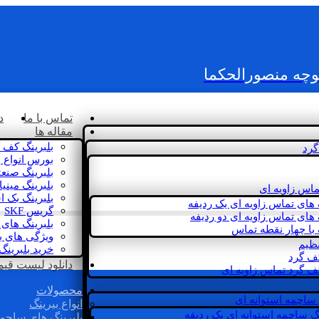
کوچه منصورالحکما
تماس با ما
د
مقاله ها
بلبرینگ کف 
گرد
بورس انواع ب
بلبرینگ صنع
بلبرینگ مینی
ماس زاویه ای
بلبرینگ بک 
 های تماس زاویه ای یک ردیفه
گریس SKF
 های تماس زاویه ای دو ردیفه
بلبرینگ های 
 با چهار نقطه تماس
ویژگی های ب
نظیم
خرید بلبرینگ
کف گرد
دانلود لیست قیمت 
ف گرد تماس زاویه ای
محصولات
 ساچمه استوانه ای
انواع بیرینگ
گ ساچمه استوانه ای یک ردیفه
بلبرینگ های ساچم