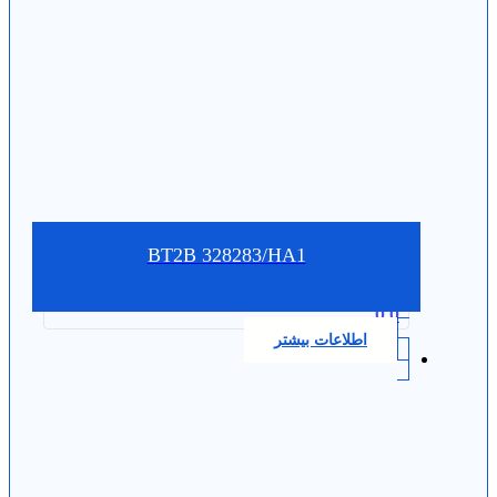
BT2B 328283/HA1
0.0
اطلاعات بیشتر