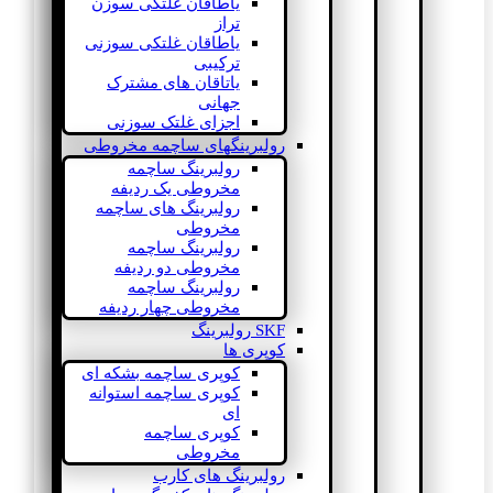
یاطاقان غلتکی سوزن
تراز
یاطاقان غلتکی سوزنی
ترکیبی
یاتاقان های مشترک
جهانی
اجزای غلتک سوزنی
رولبرینگهای ساچمه مخروطی
رولبرینگ ساچمه
مخروطی یک ردیفه
رولبرینگ های ساچمه
مخروطی
رولبرینگ ساچمه
مخروطی دو ردیفه
رولبرینگ ساچمه
مخروطی چهار ردیفه
SKF رولبرینگ
کوپری ها
کوپری ساچمه بشکه ای
کوپری ساچمه استوانه
ای
کوپری ساچمه
مخروطی
رولبرینگ های کارب