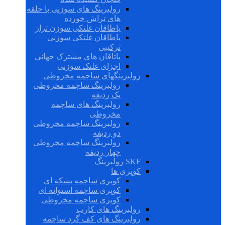
رولبرینگ های سوزنی با حلقه
های تراش خورده
یاطاقان غلتکی سوزن تراز
یاطاقان غلتکی سوزنی
ترکیبی
یاتاقان های مشترک جهانی
اجزای غلتک سوزنی
رولبرینگهای ساچمه مخروطی
رولبرینگ ساچمه مخروطی
یک ردیفه
رولبرینگ های ساچمه
مخروطی
رولبرینگ ساچمه مخروطی
دو ردیفه
رولبرینگ ساچمه مخروطی
چهار ردیفه
SKF رولبرینگ
کوپری ها
کوپری ساچمه بشکه ای
کوپری ساچمه استوانه ای
کوپری ساچمه مخروطی
رولبرینگ های کارب
رولبرینگ های کف گرد ساچمه