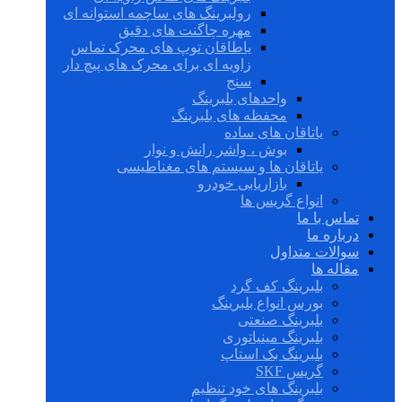
رولبرینگ های ساچمه استوانه ای
مهره چاگنت های دقیق
یاطاقان توپ های محرک تماس
زاویه ای برای محرک های پیچ دار
سنج
واحدهای بلبرینگ
محفظه های بلبرینگ
یاتاقان های ساده
بوش ، واشر رانش و نوار
یاتاقان ها و سیستم های مغناطیسی
بازاریابی خودرو
انواع گریس ها
تماس با ما
درباره ما
سوالات متداول
مقاله ها
بلبرینگ کف گرد
بورس انواع بلبرینگ
بلبرینگ صنعتی
بلبرینگ مینیاتوری
بلبرینگ بک استاپ
گریس SKF
بلبرینگ های خود تنظیم