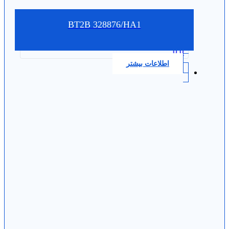
BT2B 328876/HA1
0.0
اطلاعات بیشتر