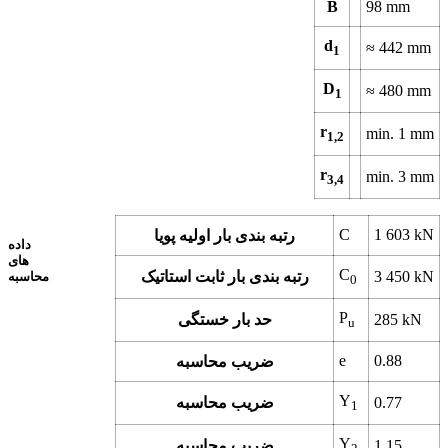
B
98
mm
d
≈
442
mm
1
D
≈
480
mm
1
r
min.
1
mm
1,2
r
min.
3
mm
3,4
C
1 603
kN
رتبه بندی بار اولیه پویا
داده
های
C
kN
3 450
رتبه بندی بار ثابت استاتیک
محاسبه
0
P
kN
285
حد بار خستگی
u
e
0.88
ضریب محاسبه
Y
0.77
ضریب محاسبه
1
Y
1.15
ضریب محاسبه