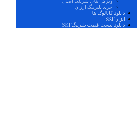
ویژگی های بلبرینگ اصلی
خرید بلبرینگ ارزان
دانلود کاتالوگ ها
ابزار SKF
دانلود لیست قیمت بلبرینگSKF
BT2B 328874/HA1