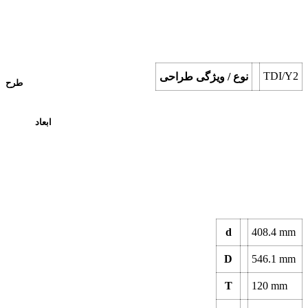
TDI/Y2
نوع / ویژگی طراحی
طرح
ابعاد
d
408.4
mm
D
546.1
mm
T
120
mm