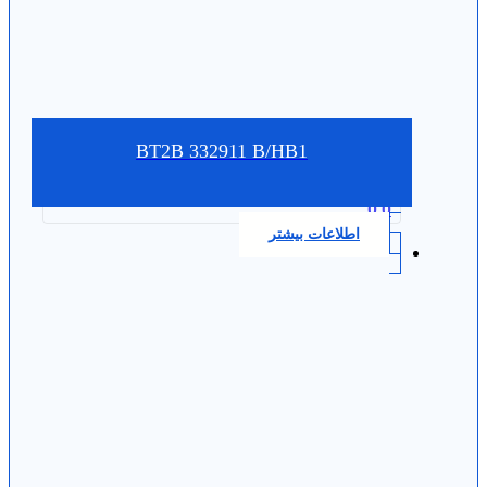
BT2B 332911 B/HB1
0.0
اطلاعات بیشتر