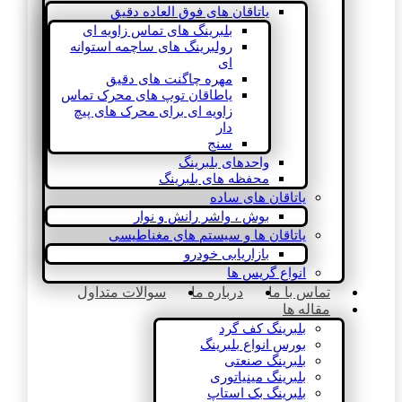
یاتاقان های فوق العاده دقیق
بلبرینگ های تماس زاویه ای
رولبرینگ های ساچمه استوانه
ای
مهره چاگنت های دقیق
یاطاقان توپ های محرک تماس
زاویه ای برای محرک های پیچ
دار
سنج
واحدهای بلبرینگ
محفظه های بلبرینگ
یاتاقان های ساده
بوش ، واشر رانش و نوار
یاتاقان ها و سیستم های مغناطیسی
بازاریابی خودرو
انواع گریس ها
تماس با ما
درباره ما
سوالات متداول
مقاله ها
بلبرینگ کف گرد
بورس انواع بلبرینگ
بلبرینگ صنعتی
بلبرینگ مینیاتوری
بلبرینگ بک استاپ