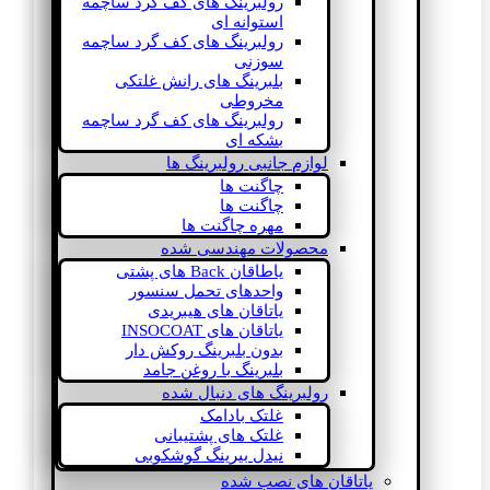
رولبرینگ های کف گرد ساچمه
استوانه ای
رولبرینگ های کف گرد ساچمه
سوزنی
بلبرینگ های رانش غلتکی
مخروطی
رولبرینگ های کف گرد ساچمه
بشکه ای
لوازم جانبی رولبرینگ ها
چاگنت ها
چاگنت ها
مهره چاگنت ها
محصولات مهندسی شده
یاطاقان Back های پشتی
واحدهای تحمل سنسور
یاتاقان های هیبریدی
یاتاقان های INSOCOAT
بدون بلبرینگ روکش دار
بلبرینگ با روغن جامد
رولبرینگ های دنبال شده
غلتک بادامک
غلتک های پشتیبانی
نیدل بیرینگ گوشکوبی
یاتاقان های نصب شده