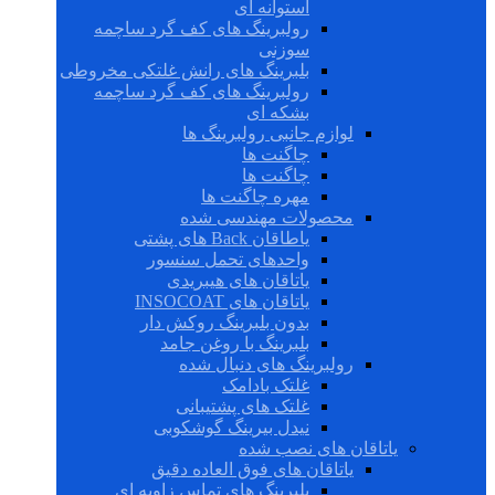
استوانه ای
رولبرینگ های کف گرد ساچمه
سوزنی
بلبرینگ های رانش غلتکی مخروطی
رولبرینگ های کف گرد ساچمه
بشکه ای
لوازم جانبی رولبرینگ ها
چاگنت ها
چاگنت ها
مهره چاگنت ها
محصولات مهندسی شده
یاطاقان Back های پشتی
واحدهای تحمل سنسور
یاتاقان های هیبریدی
یاتاقان های INSOCOAT
بدون بلبرینگ روکش دار
بلبرینگ با روغن جامد
رولبرینگ های دنبال شده
غلتک بادامک
غلتک های پشتیبانی
نیدل بیرینگ گوشکوبی
یاتاقان های نصب شده
یاتاقان های فوق العاده دقیق
بلبرینگ های تماس زاویه ای