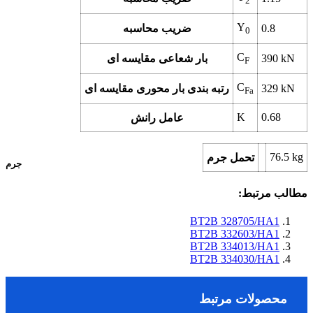
2
Y
0.8
ضریب محاسبه
0
C
kN
390
بار شعاعی مقایسه ای
F
C
kN
329
رتبه بندی بار محوری مقایسه ای
Fa
K
0.68
عامل رانش
76.5
kg
تحمل جرم
جرم
مطالب مرتبط:
BT2B 328705/HA1
BT2B 332603/HA1
BT2B 334013/HA1
BT2B 334030/HA1
محصولات مرتبط