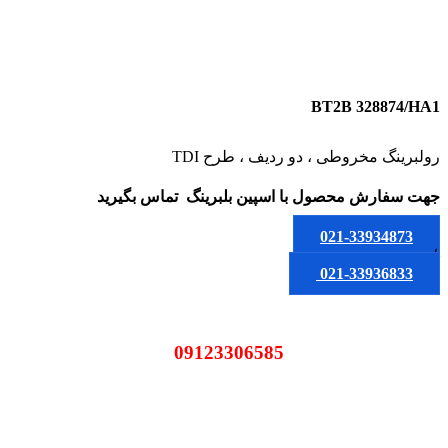
BT2B 328874/HA1
رولبرینگ مخروطی ، دو ردیف ، طرح TDI
جهت سفارش محصول
با اسپین بلبرینگ
تماس بگیرید
021-33934873
یا
021-33936833
09123306585