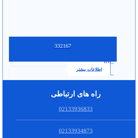
332167
0.0
اطلاعات بیشتر
راه های ارتباطی
02133936833
02133934873