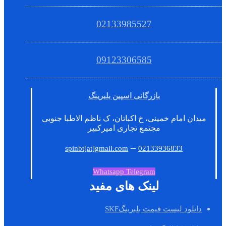
02133985527
09123306585
بازرگانی اسپین بلبرینگ
میدان امام خمینی، خ اکباتان، ک ناظم الاطبا جنوبی
مجتمع تجاری امیرکبیر
–
spinbt[at]gmail.com
02133936833
Whatsapp
Telegram
لینک های مفید
دانلود لیست قیمت بلبرینگSKF