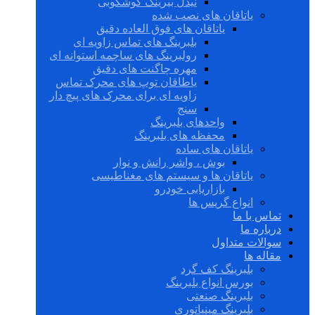
نیدل بیرینگ گوشکوبی
یاتاقان های نصب شده
یاتاقان های فوق العاده دقیق
بلبرینگ های تماس زاویه ای
رولبرینگ های ساچمه استوانه ای
مهره چاگنت های دقیق
یاطاقان توپ های محرک تماس
زاویه ای برای محرک های پیچ دار
سنج
واحدهای بلبرینگ
محفظه های بلبرینگ
یاتاقان های ساده
بوش ، واشر رانش و نوار
یاتاقان ها و سیستم های مغناطیسی
بازاریابی خودرو
انواع گریس ها
تماس با ما
درباره ما
سوالات متداول
مقاله ها
بلبرینگ کف گرد
بورس انواع بلبرینگ
بلبرینگ صنعتی
بلبرینگ مینیاتوری