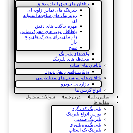
یاتاقان های فوق العاده دقیق
بلبرینگ های تماس زاویه ای
رولبرینگ های ساچمه استوانه
ای
مهره چاگنت های دقیق
یاطاقان توپ های محرک تماس
زاویه ای برای محرک های پیچ
دار
سنج
واحدهای بلبرینگ
محفظه های بلبرینگ
یاتاقان های ساده
بوش ، واشر رانش و نوار
یاتاقان ها و سیستم های مغناطیسی
بازاریابی خودرو
انواع گریس ها
تماس با ما
درباره ما
سوالات متداول
مقاله ها
بلبرینگ کف گرد
بورس انواع بلبرینگ
بلبرینگ صنعتی
بلبرینگ مینیاتوری
بلبرینگ بک استاپ