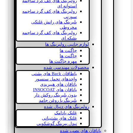
رولبرینگ های کف گرد ساچمه
استوانه ای
رولبرینگ های کف گرد ساچمه
سوزنی
بلبرینگ های رانش غلتکی
مخروطی
رولبرینگ های کف گرد ساچمه
بشکه ای
لوازم جانبی رولبرینگ ها
چاگنت ها
چاگنت ها
مهره چاگنت ها
محصولات مهندسی شده
یاطاقان Back های پشتی
واحدهای تحمل سنسور
یاتاقان های هیبریدی
یاتاقان های INSOCOAT
بدون بلبرینگ روکش دار
بلبرینگ با روغن جامد
رولبرینگ های دنبال شده
غلتک بادامک
غلتک های پشتیبانی
نیدل بیرینگ گوشکوبی
یاتاقان های نصب شده