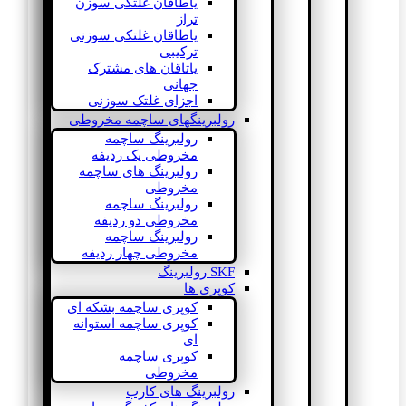
یاطاقان غلتکی سوزن
تراز
یاطاقان غلتکی سوزنی
ترکیبی
یاتاقان های مشترک
جهانی
اجزای غلتک سوزنی
رولبرینگهای ساچمه مخروطی
رولبرینگ ساچمه
مخروطی یک ردیفه
رولبرینگ های ساچمه
مخروطی
رولبرینگ ساچمه
مخروطی دو ردیفه
رولبرینگ ساچمه
مخروطی چهار ردیفه
SKF رولبرینگ
کوپری ها
کوپری ساچمه بشکه ای
کوپری ساچمه استوانه
ای
کوپری ساچمه
مخروطی
رولبرینگ های کارب