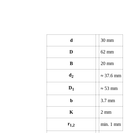
d
30 mm
D
62 mm
B
20 mm
d
≈ 37.6 mm
2
D
≈ 53 mm
1
b
3.7 mm
K
2 mm
r
min. 1 mm
1,2