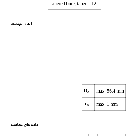
Tapered bore, taper 1:12
ابعاد ابوتمنت
D
max. 56.4 mm
a
r
max. 1 mm
a
داده های محاسبه