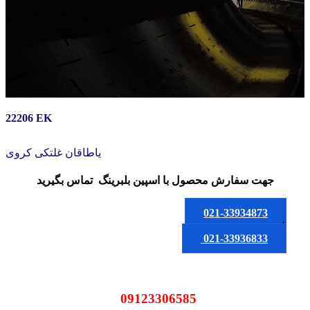
22206 EK
یاطاقان غلتکی کروی
جهت سفارش محصول
با اسپین بلبرینگ
تماس بگیرید
021-33934873
یا
021-33936833
09123306585