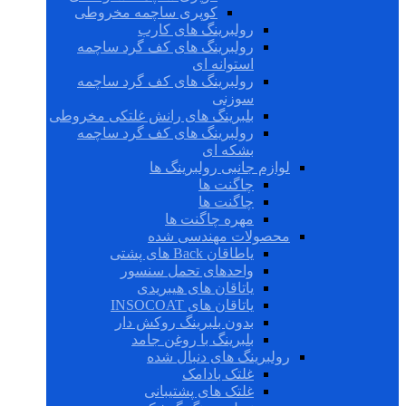
کوپری ساچمه مخروطی
رولبرینگ های کارب
رولبرینگ های کف گرد ساچمه
استوانه ای
رولبرینگ های کف گرد ساچمه
سوزنی
بلبرینگ های رانش غلتکی مخروطی
رولبرینگ های کف گرد ساچمه
بشکه ای
لوازم جانبی رولبرینگ ها
چاگنت ها
چاگنت ها
مهره چاگنت ها
محصولات مهندسی شده
یاطاقان Back های پشتی
واحدهای تحمل سنسور
یاتاقان های هیبریدی
یاتاقان های INSOCOAT
بدون بلبرینگ روکش دار
بلبرینگ با روغن جامد
رولبرینگ های دنبال شده
غلتک بادامک
غلتک های پشتیبانی