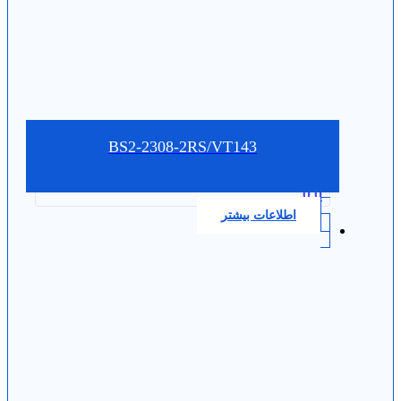
BS2-2308-2RS/VT143
0.0
اطلاعات بیشتر