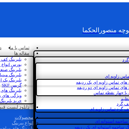
کوچه منصورالحکما
تماس با ما
د
مقاله ها
بلبرینگ کف 
گرد
بورس انواع ب
بلبرینگ صنع
بلبرینگ مینی
ماس زاویه ای
بلبرینگ بک 
 های تماس زاویه ای یک ردیفه
گریس SKF
 های تماس زاویه ای دو ردیفه
بلبرینگ های 
 با چهار نقطه تماس
ویژگی های ب
نظیم
خرید بلبرینگ
کف گرد
دانلود لیست قیمت 
ف گرد تماس زاویه ای
محصولات
 ساچمه استوانه ای
انواع بیرینگ
گ ساچمه استوانه ای یک ردیفه
بلبرینگ های ساچم