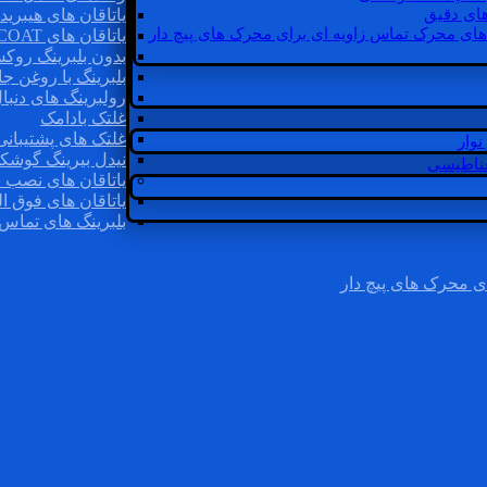
ای دقیق
یاتاقان های هیبرید
های محرک تماس زاویه ای برای محرک های پیچ دار
یاتاقان های INSOCOAT
بدون بلبرینگ روک
بلبرینگ با روغن جا
رولبرینگ های دنبا
غلتک بادامک
غلتک های پشتیبانی
وار
نیدل بیرینگ گوشک
غناطیسی
یاتاقان های نصب 
یاتاقان های فوق ال
بلبرینگ های تماس 
ی محرک های پیچ دار