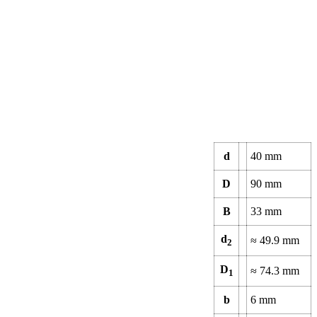
d
40 mm
D
90 mm
B
33 mm
d
≈ 49.9 mm
2
D
≈ 74.3 mm
1
b
6 mm