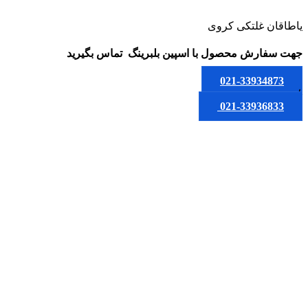
یاطاقان غلتکی کروی
جهت سفارش محصول
با اسپین بلبرینگ
تماس بگیرید
021-33934873
یا
021-33936833