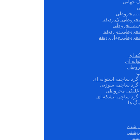
ک جهانی
ی
مه مخروطی
مخروطی یک ردیفه
چمه مخروطی
مخروطی دو ردیفه
مخروطی چهار ردیفه
ه ای
انه ای
روطی
ب
گرد ساچمه استوانه ای
 گرد ساچمه سوزنی
ش غلتکی مخروطی
 گرد ساچمه بشکه ای
نگ ها
 شده
سور