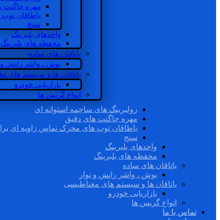
مهره چاگنت ه
یاطاقان توپ 
سنج
واحدهای بلبرینگ
محفظه های بلبرینگ
یاتاقان های ساده
بوش ، واشر رانش و ن
یاتاقان ها و سیستم های م
بازاریابی خودرو
انواع گریس ها
رولبرینگ های ساچمه استوانه ای
مهره چاگنت های دقیق
یاطاقان توپ های محرک تماس زاویه ای برا
سنج
واحدهای بلبرینگ
محفظه های بلبرینگ
یاتاقان های ساده
بوش ، واشر رانش و نوار
یاتاقان ها و سیستم های مغناطیسی
بازاریابی خودرو
انواع گریس ها
تماس با ما