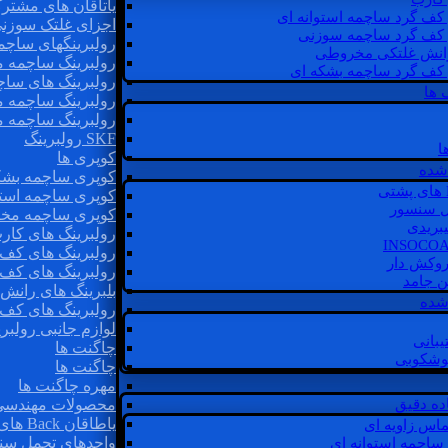
یاتاقان های مشتر
 کف گرد ساچمه استوانه ای
اجزای غلتک سوزن
 کف گرد ساچمه سوزنی
رولبرینگهای ساچ
رانش غلتکی مخروطی
رولبرینگ ساچمه 
 کف گرد ساچمه بشکه ای
رولبرینگ های سا
 ها
رولبرینگ ساچمه 
رولبرینگ ساچمه 
SKF رولبرینگ
ا
کوپری ها
شده
کوپری ساچمه بشک
کوپری ساچمه استو
ل سنسور
کوپری ساچمه مخ
یبریدی
رولبرینگ های کار
رولبرینگ های کف 
روکش دار
رولبرینگ های کف
غن جامد
بلبرینگ های ران
 شده
رولبرینگ های کف
لوازم جانبی رولبری
یبانی
چاگنت ها
گوشکوبی
چاگنت ها
مهره چاگنت ها
اده دقیق
محصولات مهندسی
یاطاقان Back های پشتی
ماس زاویه ای
واحدهای تحمل سن
 ساچمه استوانه ای