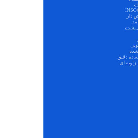
ی
ش دار
مد
ل شده
وبی
شده
عاده دقیق
زاویه ای