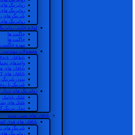
رولبرینگ های
رولبرینگ های
بلبرینگ های 
رولبرینگ های
لوازم جانبی رولبرینگ
چاگنت ها
چاگنت ها
مهره چاگنت ه
محصولات مهندسی 
یاطاقان Back های پشتی
واحدهای تحم
یاتاقان های ه
یاتاقان های INSOCOAT
بدون بلبرینگ 
بلبرینگ با رو
رولبرینگ های دنبال
غلتک بادامک
غلتک های پشت
نیدل بیرینگ 
یاتاقان های نصب شده
یاتاقان های فوق الع
بلبرینگ های ت
رولبرینگ های