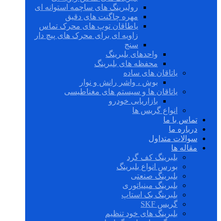
رولبرینگ های ساچمه استوانه ای
مهره چاگنت های دقیق
یاطاقان توپ های محرک تماس
زاویه ای برای محرک های پیچ دار
سنج
واحدهای بلبرینگ
محفظه های بلبرینگ
یاتاقان های ساده
بوش ، واشر رانش و نوار
یاتاقان ها و سیستم های مغناطیسی
بازاریابی خودرو
انواع گریس ها
تماس با ما
درباره ما
سوالات متداول
مقاله ها
بلبرینگ کف گرد
بورس انواع بلبرینگ
بلبرینگ صنعتی
بلبرینگ مینیاتوری
بلبرینگ بک استاپ
گریس SKF
بلبرینگ های خود تنظیم