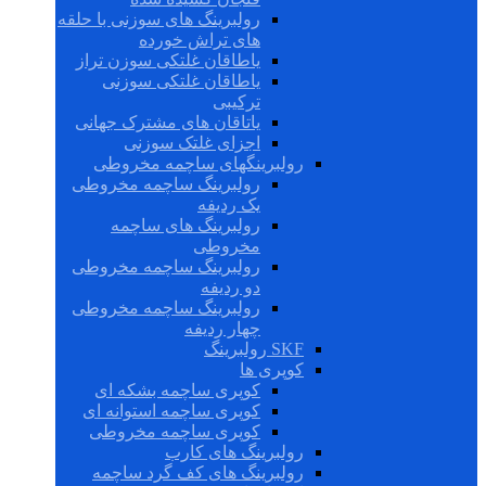
رولبرینگ های سوزنی با حلقه
های تراش خورده
یاطاقان غلتکی سوزن تراز
یاطاقان غلتکی سوزنی
ترکیبی
یاتاقان های مشترک جهانی
اجزای غلتک سوزنی
رولبرینگهای ساچمه مخروطی
رولبرینگ ساچمه مخروطی
یک ردیفه
رولبرینگ های ساچمه
مخروطی
رولبرینگ ساچمه مخروطی
دو ردیفه
رولبرینگ ساچمه مخروطی
چهار ردیفه
SKF رولبرینگ
کوپری ها
کوپری ساچمه بشکه ای
کوپری ساچمه استوانه ای
کوپری ساچمه مخروطی
رولبرینگ های کارب
رولبرینگ های کف گرد ساچمه