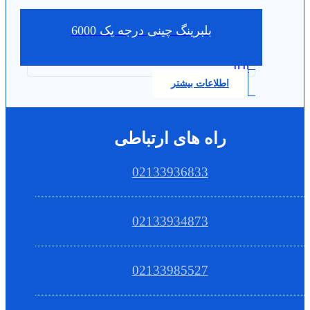
بلبرینگ چینی درجه یک 6000
0.0
اطلاعات بیشتر
راه های ارتباطی
02133936833
02133934873
02133985527