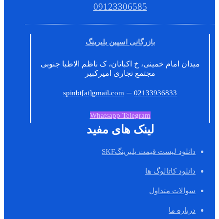
09123306585
بازرگانی اسپین بلبرینگ
میدان امام خمینی، خ اکباتان، ک ناظم الاطبا جنوبی
مجتمع تجاری امیرکبیر
–
spinbt[at]gmail.com
02133936833
Whatsapp
Telegram
لینک های مفید
دانلود لیست قیمت بلبرینگSKF
دانلود کاتالوگ ها
سوالات متداول
درباره ما