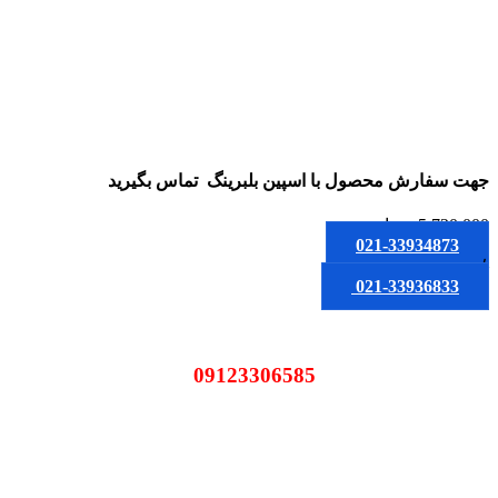
جهت سفارش محصول
با اسپین بلبرینگ
تماس بگیرید
5,720,000
تومان
021-33934873
یا
021-33936833
09123306585