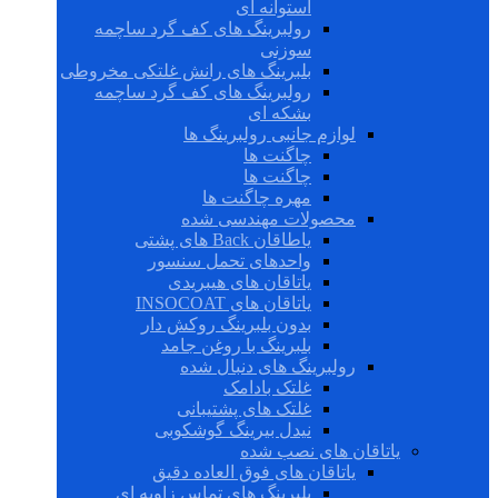
استوانه ای
رولبرینگ های کف گرد ساچمه
سوزنی
بلبرینگ های رانش غلتکی مخروطی
رولبرینگ های کف گرد ساچمه
بشکه ای
لوازم جانبی رولبرینگ ها
چاگنت ها
چاگنت ها
مهره چاگنت ها
محصولات مهندسی شده
یاطاقان Back های پشتی
واحدهای تحمل سنسور
یاتاقان های هیبریدی
یاتاقان های INSOCOAT
بدون بلبرینگ روکش دار
بلبرینگ با روغن جامد
رولبرینگ های دنبال شده
غلتک بادامک
غلتک های پشتیبانی
نیدل بیرینگ گوشکوبی
یاتاقان های نصب شده
یاتاقان های فوق العاده دقیق
بلبرینگ های تماس زاویه ای