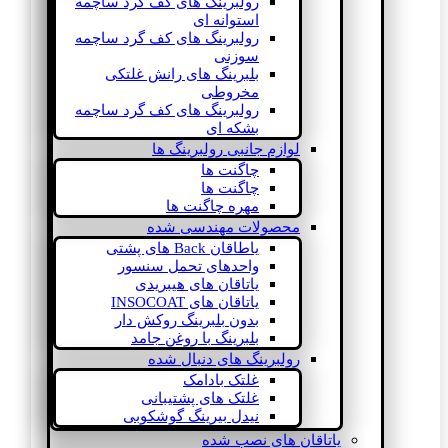
رولبرینگ های کف گرد ساچمه
استوانه ای
رولبرینگ های کف گرد ساچمه
سوزنی
بلبرینگ های رانش غلتکی
مخروطی
رولبرینگ های کف گرد ساچمه
بشکه ای
لوازم جانبی رولبرینگ ها
چاگنت ها
چاگنت ها
مهره چاگنت ها
محصولات مهندسی شده
یاطاقان Back های پشتی
واحدهای تحمل سنسور
یاتاقان های هیبریدی
یاتاقان های INSOCOAT
بدون بلبرینگ روکش دار
بلبرینگ با روغن جامد
رولبرینگ های دنبال شده
غلتک بادامک
غلتک های پشتیبانی
نیدل بیرینگ گوشکوبی
یاتاقان های نصب شده