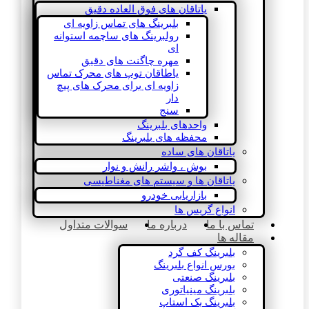
یاتاقان های فوق العاده دقیق
بلبرینگ های تماس زاویه ای
رولبرینگ های ساچمه استوانه
ای
مهره چاگنت های دقیق
یاطاقان توپ های محرک تماس
زاویه ای برای محرک های پیچ
دار
سنج
واحدهای بلبرینگ
محفظه های بلبرینگ
یاتاقان های ساده
بوش ، واشر رانش و نوار
یاتاقان ها و سیستم های مغناطیسی
بازاریابی خودرو
انواع گریس ها
تماس با ما
درباره ما
سوالات متداول
مقاله ها
بلبرینگ کف گرد
بورس انواع بلبرینگ
بلبرینگ صنعتی
بلبرینگ مینیاتوری
بلبرینگ بک استاپ