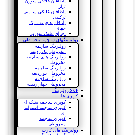
یاطاقان غلتکی سوزن
تراز
یاطاقان غلتکی سوزنی
ترکیبی
یاتاقان های مشترک
جهانی
اجزای غلتک سوزنی
رولبرینگهای ساچمه مخروطی
رولبرینگ ساچمه
مخروطی یک ردیفه
رولبرینگ های ساچمه
مخروطی
رولبرینگ ساچمه
مخروطی دو ردیفه
رولبرینگ ساچمه
مخروطی چهار ردیفه
SKF رولبرینگ
کوپری ها
کوپری ساچمه بشکه ای
کوپری ساچمه استوانه
ای
کوپری ساچمه
مخروطی
رولبرینگ های کارب