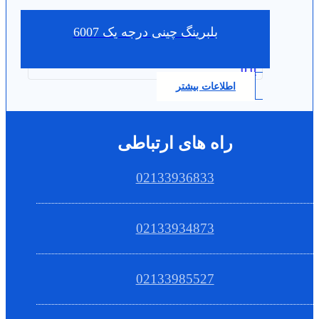
بلبرینگ چینی درجه یک 6007
0.0
اطلاعات بیشتر
راه های ارتباطی
02133936833
02133934873
02133985527