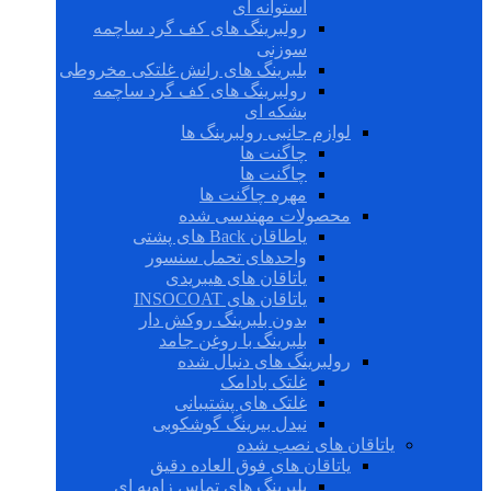
استوانه ای
رولبرینگ های کف گرد ساچمه
سوزنی
بلبرینگ های رانش غلتکی مخروطی
رولبرینگ های کف گرد ساچمه
بشکه ای
لوازم جانبی رولبرینگ ها
چاگنت ها
چاگنت ها
مهره چاگنت ها
محصولات مهندسی شده
یاطاقان Back های پشتی
واحدهای تحمل سنسور
یاتاقان های هیبریدی
یاتاقان های INSOCOAT
بدون بلبرینگ روکش دار
بلبرینگ با روغن جامد
رولبرینگ های دنبال شده
غلتک بادامک
غلتک های پشتیبانی
نیدل بیرینگ گوشکوبی
یاتاقان های نصب شده
یاتاقان های فوق العاده دقیق
بلبرینگ های تماس زاویه ای