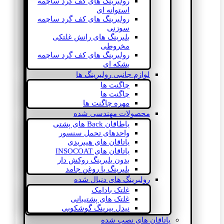
رولبرینگ های کف گرد ساچمه
استوانه ای
رولبرینگ های کف گرد ساچمه
سوزنی
بلبرینگ های رانش غلتکی
مخروطی
رولبرینگ های کف گرد ساچمه
بشکه ای
لوازم جانبی رولبرینگ ها
چاگنت ها
چاگنت ها
مهره چاگنت ها
محصولات مهندسی شده
یاطاقان Back های پشتی
واحدهای تحمل سنسور
یاتاقان های هیبریدی
یاتاقان های INSOCOAT
بدون بلبرینگ روکش دار
بلبرینگ با روغن جامد
رولبرینگ های دنبال شده
غلتک بادامک
غلتک های پشتیبانی
نیدل بیرینگ گوشکوبی
یاتاقان های نصب شده