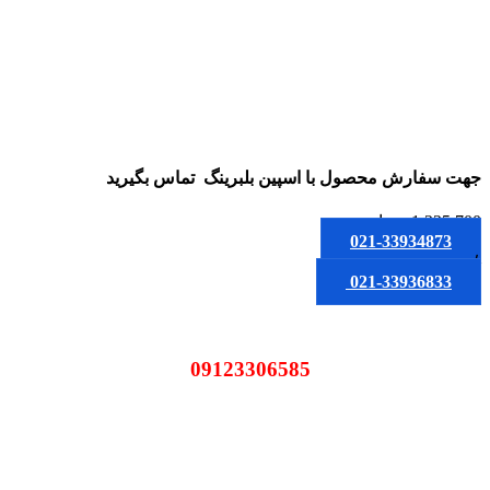
جهت سفارش محصول
با اسپین بلبرینگ
تماس بگیرید
1,225,700
تومان
021-33934873
یا
021-33936833
09123306585