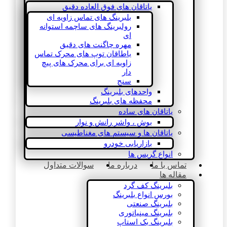
یاتاقان های فوق العاده دقیق
بلبرینگ های تماس زاویه ای
رولبرینگ های ساچمه استوانه
ای
مهره چاگنت های دقیق
یاطاقان توپ های محرک تماس
زاویه ای برای محرک های پیچ
دار
سنج
واحدهای بلبرینگ
محفظه های بلبرینگ
یاتاقان های ساده
بوش ، واشر رانش و نوار
یاتاقان ها و سیستم های مغناطیسی
بازاریابی خودرو
انواع گریس ها
تماس با ما
درباره ما
سوالات متداول
مقاله ها
بلبرینگ کف گرد
بورس انواع بلبرینگ
بلبرینگ صنعتی
بلبرینگ مینیاتوری
بلبرینگ بک استاپ