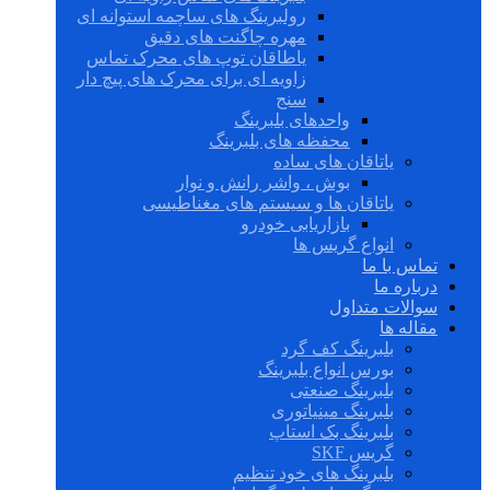
رولبرینگ های ساچمه استوانه ای
مهره چاگنت های دقیق
یاطاقان توپ های محرک تماس
زاویه ای برای محرک های پیچ دار
سنج
واحدهای بلبرینگ
محفظه های بلبرینگ
یاتاقان های ساده
بوش ، واشر رانش و نوار
یاتاقان ها و سیستم های مغناطیسی
بازاریابی خودرو
انواع گریس ها
تماس با ما
درباره ما
سوالات متداول
مقاله ها
بلبرینگ کف گرد
بورس انواع بلبرینگ
بلبرینگ صنعتی
بلبرینگ مینیاتوری
بلبرینگ بک استاپ
گریس SKF
بلبرینگ های خود تنظیم