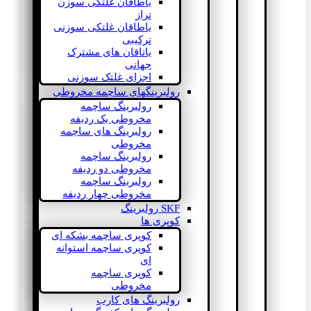
یاطاقان غلتکی سوزن
تراز
یاطاقان غلتکی سوزنی
ترکیبی
یاتاقان های مشترک
جهانی
اجزای غلتک سوزنی
رولبرینگهای ساچمه مخروطی
رولبرینگ ساچمه
مخروطی یک ردیفه
رولبرینگ های ساچمه
مخروطی
رولبرینگ ساچمه
مخروطی دو ردیفه
رولبرینگ ساچمه
مخروطی چهار ردیفه
SKF رولبرینگ
کوپری ها
کوپری ساچمه بشکه ای
کوپری ساچمه استوانه
ای
کوپری ساچمه
مخروطی
رولبرینگ های کارب