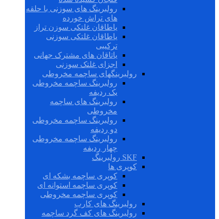
رولبرینگ های سوزنی با حلقه
های تراش خورده
یاطاقان غلتکی سوزن تراز
یاطاقان غلتکی سوزنی
ترکیبی
یاتاقان های مشترک جهانی
اجزای غلتک سوزنی
رولبرینگهای ساچمه مخروطی
رولبرینگ ساچمه مخروطی
یک ردیفه
رولبرینگ های ساچمه
مخروطی
رولبرینگ ساچمه مخروطی
دو ردیفه
رولبرینگ ساچمه مخروطی
چهار ردیفه
SKF رولبرینگ
کوپری ها
کوپری ساچمه بشکه ای
کوپری ساچمه استوانه ای
کوپری ساچمه مخروطی
رولبرینگ های کارب
رولبرینگ های کف گرد ساچمه