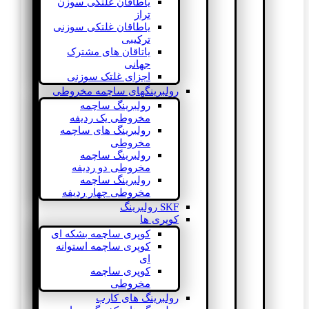
یاطاقان غلتکی سوزن
تراز
یاطاقان غلتکی سوزنی
ترکیبی
یاتاقان های مشترک
جهانی
اجزای غلتک سوزنی
رولبرینگهای ساچمه مخروطی
رولبرینگ ساچمه
مخروطی یک ردیفه
رولبرینگ های ساچمه
مخروطی
رولبرینگ ساچمه
مخروطی دو ردیفه
رولبرینگ ساچمه
مخروطی چهار ردیفه
SKF رولبرینگ
کوپری ها
کوپری ساچمه بشکه ای
کوپری ساچمه استوانه
ای
کوپری ساچمه
مخروطی
رولبرینگ های کارب