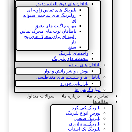
یاتاقان های فوق العاده دقیق
بلبرینگ های تماس زاویه ای
رولبرینگ های ساچمه استوانه
ای
مهره چاگنت های دقیق
یاطاقان توپ های محرک تماس
زاویه ای برای محرک های پیچ
دار
سنج
واحدهای بلبرینگ
محفظه های بلبرینگ
یاتاقان های ساده
بوش ، واشر رانش و نوار
یاتاقان ها و سیستم های مغناطیسی
بازاریابی خودرو
انواع گریس ها
تماس با ما
درباره ما
سوالات متداول
مقاله ها
بلبرینگ کف گرد
بورس انواع بلبرینگ
بلبرینگ صنعتی
بلبرینگ مینیاتوری
بلبرینگ بک استاپ