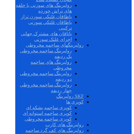
رولبرینگ های سوزنی با حلقه
های تراش خورده
یاطاقان غلتکی سوزن تراز
یاطاقان غلتکی سوزنی
ترکیبی
یاتاقان های مشترک جهانی
اجزای غلتک سوزنی
رولبرینگهای ساچمه مخروطی
رولبرینگ ساچمه مخروطی
یک ردیفه
رولبرینگ های ساچمه
مخروطی
رولبرینگ ساچمه مخروطی
دو ردیفه
رولبرینگ ساچمه مخروطی
چهار ردیفه
SKF رولبرینگ
کوپری ها
کوپری ساچمه بشکه ای
کوپری ساچمه استوانه ای
کوپری ساچمه مخروطی
رولبرینگ های کارب
رولبرینگ های کف گرد ساچمه