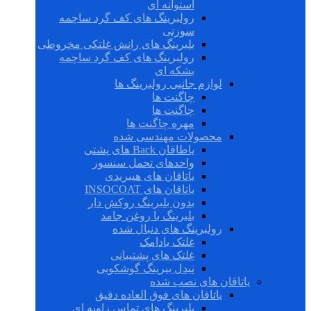
استوانه ای
رولبرینگ های کف گرد ساچمه
سوزنی
بلبرینگ های رانش غلتکی مخروطی
رولبرینگ های کف گرد ساچمه
بشکه ای
لوازم جانبی رولبرینگ ها
چاگنت ها
چاگنت ها
مهره چاگنت ها
محصولات مهندسی شده
یاطاقان Back های پشتی
واحدهای تحمل سنسور
یاتاقان های هیبریدی
یاتاقان های INSOCOAT
بدون بلبرینگ روکش دار
بلبرینگ با روغن جامد
رولبرینگ های دنبال شده
غلتک بادامک
غلتک های پشتیبانی
نیدل بیرینگ گوشکوبی
یاتاقان های نصب شده
یاتاقان های فوق العاده دقیق
بلبرینگ های تماس زاویه ای