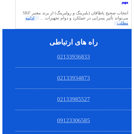
مهم
انتخاب صحیح یاطاقان (بلبرینگ و رولبرینگ) از برند معتبر SKF
می‌تواند تأثیر بسزایی در عملکرد و دوام تجهیزات ...
ادامه
مطلب
راه های ارتباطی
02133936833
02133934873
02133985527
09123306585