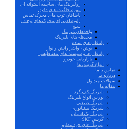
رولبرینگ های ساچمه استوانه ای
مهره چاگنت های دقیق
یاطاقان توپ های محرک تماس
زاویه ای برای محرک های پیچ دار
سنج
واحدهای بلبرینگ
محفظه های بلبرینگ
یاتاقان های ساده
بوش ، واشر رانش و نوار
یاتاقان ها و سیستم های مغناطیسی
بازاریابی خودرو
انواع گریس ها
تماس با ما
درباره ما
سوالات متداول
مقاله ها
بلبرینگ کف گرد
بورس انواع بلبرینگ
بلبرینگ صنعتی
بلبرینگ مینیاتوری
بلبرینگ بک استاپ
گریس SKF
بلبرینگ های خود تنظیم