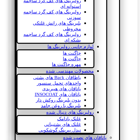
رولبرینگ های کف گرد ساچمه
استوانه ای
رولبرینگ های کف گرد ساچمه
سوزنی
بلبرینگ های رانش غلتکی
مخروطی
رولبرینگ های کف گرد ساچمه
بشکه ای
لوازم جانبی رولبرینگ ها
چاگنت ها
چاگنت ها
مهره چاگنت ها
محصولات مهندسی شده
یاطاقان Back های پشتی
واحدهای تحمل سنسور
یاتاقان های هیبریدی
یاتاقان های INSOCOAT
بدون بلبرینگ روکش دار
بلبرینگ با روغن جامد
رولبرینگ های دنبال شده
غلتک بادامک
غلتک های پشتیبانی
نیدل بیرینگ گوشکوبی
یاتاقان های نصب شده