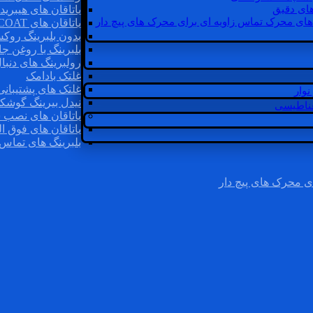
ای دقیق
یاتاقان های هیبرید
های محرک تماس زاویه ای برای محرک های پیچ دار
یاتاقان های INSOCOAT
بدون بلبرینگ روک
بلبرینگ با روغن جا
رولبرینگ های دنبا
غلتک بادامک
غلتک های پشتیبانی
وار
نیدل بیرینگ گوشک
غناطیسی
یاتاقان های نصب 
یاتاقان های فوق ال
بلبرینگ های تماس 
ی محرک های پیچ دار