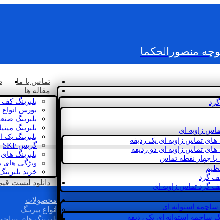
کوچه منصورالحکما
تماس با ما
د
مقاله ها
بلبرینگ کف 
گرد
بورس انواع ب
بلبرینگ صنع
بلبرینگ مینی
ماس زاویه ای
بلبرینگ بک 
 های تماس زاویه ای یک ردیفه
گریس SKF
 های تماس زاویه ای دو ردیفه
بلبرینگ های 
 با چهار نقطه تماس
ویژگی های ب
نظیم
خرید بلبرینگ
کف گرد
دانلود لیست قیمت 
ف گرد تماس زاویه ای
محصولات
 ساچمه استوانه ای
انواع بیرینگ
گ ساچمه استوانه ای یک ردیفه
بلبرینگ های ساچم