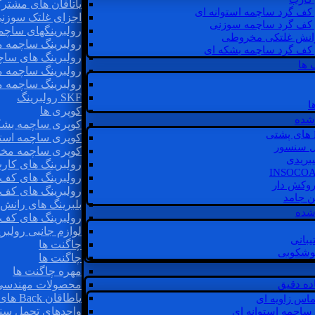
یاتاقان های مشتر
 کف گرد ساچمه استوانه ای
اجزای غلتک سوزن
 کف گرد ساچمه سوزنی
رولبرینگهای ساچ
رانش غلتکی مخروطی
رولبرینگ ساچمه 
 کف گرد ساچمه بشکه ای
رولبرینگ های سا
 ها
رولبرینگ ساچمه 
رولبرینگ ساچمه 
SKF رولبرینگ
ا
کوپری ها
شده
کوپری ساچمه بشک
کوپری ساچمه استو
ل سنسور
کوپری ساچمه مخ
یبریدی
رولبرینگ های کار
رولبرینگ های کف 
روکش دار
رولبرینگ های کف
غن جامد
بلبرینگ های ران
 شده
رولبرینگ های کف
لوازم جانبی رولبری
یبانی
چاگنت ها
گوشکوبی
چاگنت ها
مهره چاگنت ها
اده دقیق
محصولات مهندسی
یاطاقان Back های پشتی
ماس زاویه ای
واحدهای تحمل سن
 ساچمه استوانه ای