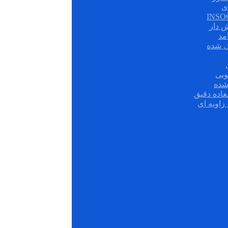
ی
ش دار
مد
ل شده
وبی
شده
عاده دقیق
زاویه ای