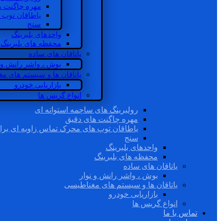
مهره چاگنت ه
یاطاقان توپ 
سنج
واحدهای بلبرینگ
محفظه های بلبرینگ
یاتاقان های ساده
بوش ، واشر رانش و ن
یاتاقان ها و سیستم های م
بازاریابی خودرو
انواع گریس ها
رولبرینگ های ساچمه استوانه ای
مهره چاگنت های دقیق
یاطاقان توپ های محرک تماس زاویه ای برا
سنج
واحدهای بلبرینگ
محفظه های بلبرینگ
یاتاقان های ساده
بوش ، واشر رانش و نوار
یاتاقان ها و سیستم های مغناطیسی
بازاریابی خودرو
انواع گریس ها
تماس با ما