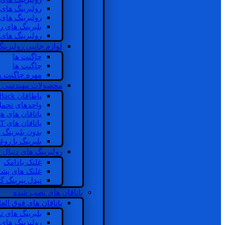
رولبرینگ های
رولبرینگ های
بلبرینگ های 
رولبرینگ های
لوازم جانبی رولبرینگ
چاگنت ها
چاگنت ها
مهره چاگنت ه
محصولات مهندسی 
یاطاقان Back های پشتی
واحدهای تحم
یاتاقان های ه
یاتاقان های INSOCOAT
بدون بلبرینگ 
بلبرینگ با رو
رولبرینگ های دنبال
غلتک بادامک
غلتک های پشت
نیدل بیرینگ 
یاتاقان های نصب شده
یاتاقان های فوق الع
بلبرینگ های ت
رولبرینگ های