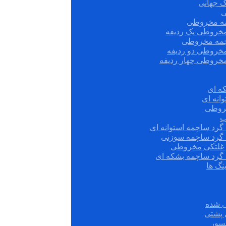
ک جهانی
ی
مه مخروطی
مخروطی یک ردیفه
چمه مخروطی
مخروطی دو ردیفه
مخروطی چهار ردیفه
ه ای
انه ای
روطی
ب
گرد ساچمه استوانه ای
 گرد ساچمه سوزنی
ش غلتکی مخروطی
 گرد ساچمه بشکه ای
نگ ها
 شده
سور