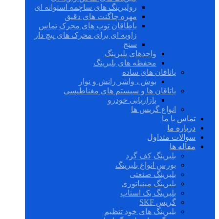
رولبرینگ های ساچمه استوانه ای
مهره چاگنت های دقیق
یاطاقان توپ های محرک تماس
زاویه ای برای محرک های پیچ دار
سنج
واحدهای بلبرینگ
محفظه های بلبرینگ
یاتاقان های ساده
بوش ، واشر رانش و نوار
یاتاقان ها و سیستم های مغناطیسی
بازاریابی خودرو
انواع گریس ها
تماس با ما
درباره ما
سوالات متداول
مقاله ها
بلبرینگ کف گرد
بورس انواع بلبرینگ
بلبرینگ صنعتی
بلبرینگ مینیاتوری
بلبرینگ بک استاپ
گریس SKF
بلبرینگ های خود تنظیم