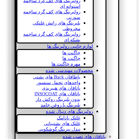
رولبرینگ های کف گرد ساچمه
استوانه ای
رولبرینگ های کف گرد ساچمه
سوزنی
بلبرینگ های رانش غلتکی
مخروطی
رولبرینگ های کف گرد ساچمه
بشکه ای
لوازم جانبی رولبرینگ ها
چاگنت ها
چاگنت ها
مهره چاگنت ها
محصولات مهندسی شده
یاطاقان Back های پشتی
واحدهای تحمل سنسور
یاتاقان های هیبریدی
یاتاقان های INSOCOAT
بدون بلبرینگ روکش دار
بلبرینگ با روغن جامد
رولبرینگ های دنبال شده
غلتک بادامک
غلتک های پشتیبانی
نیدل بیرینگ گوشکوبی
یاتاقان های نصب شده