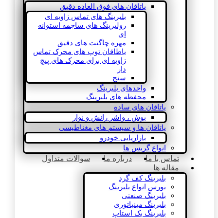
یاتاقان های فوق العاده دقیق
بلبرینگ های تماس زاویه ای
رولبرینگ های ساچمه استوانه
ای
مهره چاگنت های دقیق
یاطاقان توپ های محرک تماس
زاویه ای برای محرک های پیچ
دار
سنج
واحدهای بلبرینگ
محفظه های بلبرینگ
یاتاقان های ساده
بوش ، واشر رانش و نوار
یاتاقان ها و سیستم های مغناطیسی
بازاریابی خودرو
انواع گریس ها
تماس با ما
درباره ما
سوالات متداول
مقاله ها
بلبرینگ کف گرد
بورس انواع بلبرینگ
بلبرینگ صنعتی
بلبرینگ مینیاتوری
بلبرینگ بک استاپ