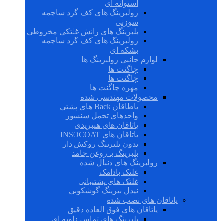
استوانه ای
رولبرینگ های کف گرد ساچمه
سوزنی
بلبرینگ های رانش غلتکی مخروطی
رولبرینگ های کف گرد ساچمه
بشکه ای
لوازم جانبی رولبرینگ ها
چاگنت ها
چاگنت ها
مهره چاگنت ها
محصولات مهندسی شده
یاطاقان Back های پشتی
واحدهای تحمل سنسور
یاتاقان های هیبریدی
یاتاقان های INSOCOAT
بدون بلبرینگ روکش دار
بلبرینگ با روغن جامد
رولبرینگ های دنبال شده
غلتک بادامک
غلتک های پشتیبانی
نیدل بیرینگ گوشکوبی
یاتاقان های نصب شده
یاتاقان های فوق العاده دقیق
بلبرینگ های تماس زاویه ای