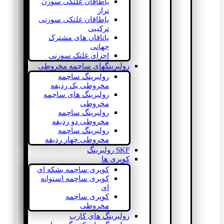
یاطاقان غلتکی سوزن
تراز
یاطاقان غلتکی سوزنی
ترکیبی
یاتاقان های مشترک
جهانی
اجزای غلتک سوزنی
رولبرینگهای ساچمه مخروطی
رولبرینگ ساچمه
مخروطی یک ردیفه
رولبرینگ های ساچمه
مخروطی
رولبرینگ ساچمه
مخروطی دو ردیفه
رولبرینگ ساچمه
مخروطی چهار ردیفه
SKF رولبرینگ
کوپری ها
کوپری ساچمه بشکه ای
کوپری ساچمه استوانه
ای
کوپری ساچمه
مخروطی
رولبرینگ های کارب