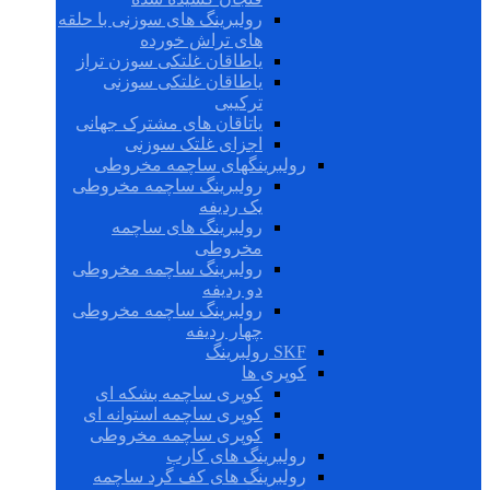
رولبرینگ های سوزنی با حلقه
های تراش خورده
یاطاقان غلتکی سوزن تراز
یاطاقان غلتکی سوزنی
ترکیبی
یاتاقان های مشترک جهانی
اجزای غلتک سوزنی
رولبرینگهای ساچمه مخروطی
رولبرینگ ساچمه مخروطی
یک ردیفه
رولبرینگ های ساچمه
مخروطی
رولبرینگ ساچمه مخروطی
دو ردیفه
رولبرینگ ساچمه مخروطی
چهار ردیفه
SKF رولبرینگ
کوپری ها
کوپری ساچمه بشکه ای
کوپری ساچمه استوانه ای
کوپری ساچمه مخروطی
رولبرینگ های کارب
رولبرینگ های کف گرد ساچمه