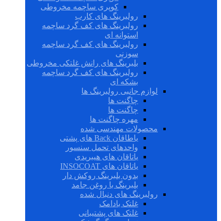
کوپری ساچمه مخروطی
رولبرینگ های کارب
رولبرینگ های کف گرد ساچمه
استوانه ای
رولبرینگ های کف گرد ساچمه
سوزنی
بلبرینگ های رانش غلتکی مخروطی
رولبرینگ های کف گرد ساچمه
بشکه ای
لوازم جانبی رولبرینگ ها
چاگنت ها
چاگنت ها
مهره چاگنت ها
محصولات مهندسی شده
یاطاقان Back های پشتی
واحدهای تحمل سنسور
یاتاقان های هیبریدی
یاتاقان های INSOCOAT
بدون بلبرینگ روکش دار
بلبرینگ با روغن جامد
رولبرینگ های دنبال شده
غلتک بادامک
غلتک های پشتیبانی