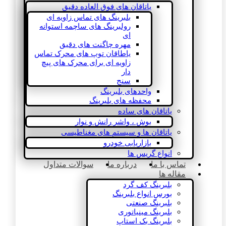
یاتاقان های فوق العاده دقیق
بلبرینگ های تماس زاویه ای
رولبرینگ های ساچمه استوانه
ای
مهره چاگنت های دقیق
یاطاقان توپ های محرک تماس
زاویه ای برای محرک های پیچ
دار
سنج
واحدهای بلبرینگ
محفظه های بلبرینگ
یاتاقان های ساده
بوش ، واشر رانش و نوار
یاتاقان ها و سیستم های مغناطیسی
بازاریابی خودرو
انواع گریس ها
تماس با ما
درباره ما
سوالات متداول
مقاله ها
بلبرینگ کف گرد
بورس انواع بلبرینگ
بلبرینگ صنعتی
بلبرینگ مینیاتوری
بلبرینگ بک استاپ