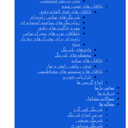
نیدل بیرینگ گوشکوبی
یاتاقان های نصب شده
یاتاقان های فوق العاده دقیق
بلبرینگ های تماس زاویه ای
رولبرینگ های ساچمه استوانه ای
مهره چاگنت های دقیق
یاطاقان توپ های محرک تماس
زاویه ای برای محرک های پیچ دار
سنج
واحدهای بلبرینگ
محفظه های بلبرینگ
یاتاقان های ساده
بوش ، واشر رانش و نوار
یاتاقان ها و سیستم های مغناطیسی
بازاریابی خودرو
انواع گریس ها
تماس با ما
درباره ما
سوالات متداول
مقاله ها
بلبرینگ کف گرد
بورس انواع بلبرینگ
بلبرینگ صنعتی
بلبرینگ مینیاتوری