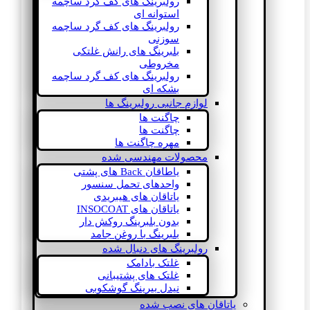
رولبرینگ های کف گرد ساچمه
استوانه ای
رولبرینگ های کف گرد ساچمه
سوزنی
بلبرینگ های رانش غلتکی
مخروطی
رولبرینگ های کف گرد ساچمه
بشکه ای
لوازم جانبی رولبرینگ ها
چاگنت ها
چاگنت ها
مهره چاگنت ها
محصولات مهندسی شده
یاطاقان Back های پشتی
واحدهای تحمل سنسور
یاتاقان های هیبریدی
یاتاقان های INSOCOAT
بدون بلبرینگ روکش دار
بلبرینگ با روغن جامد
رولبرینگ های دنبال شده
غلتک بادامک
غلتک های پشتیبانی
نیدل بیرینگ گوشکوبی
یاتاقان های نصب شده