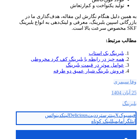
تولید یکنواخت و کم‌ارتعاش
به همین دلیل هنگام نگارش این مقاله، هدف‌گذاری ما در
بازرگانی اسپین بلبرینگ، معرفی و لینک‌دهی به انواع بلبرینگ
SKF مخصوص سرعت بالا است.
مطالب مرتبط:
بلبرینگ بک استاپ
همه چیز در رابطه با بلبرینگ کف گرد مخروطی
عوامل موثر در قیمت بلبرینگ
فروش بلرینگ شیار عمیق دو طرفه
وفا سیمری
25 آبان 1404
بلبرینگ
فیسبوک
X
پینترست
رددیت
Delicious
لینکدین
واتس
اپ
تلگرام
ایمیل
لینک کوتاه