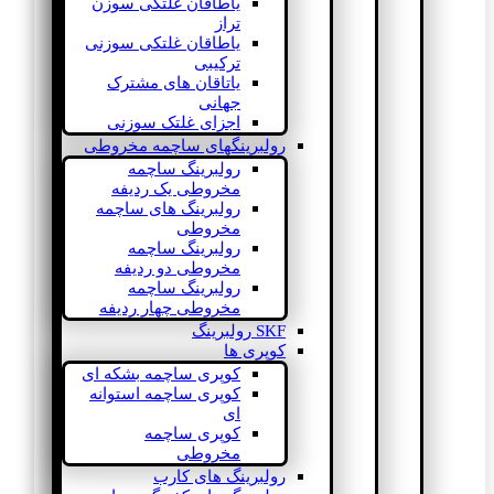
یاطاقان غلتکی سوزن
تراز
یاطاقان غلتکی سوزنی
ترکیبی
یاتاقان های مشترک
جهانی
اجزای غلتک سوزنی
رولبرینگهای ساچمه مخروطی
رولبرینگ ساچمه
مخروطی یک ردیفه
رولبرینگ های ساچمه
مخروطی
رولبرینگ ساچمه
مخروطی دو ردیفه
رولبرینگ ساچمه
مخروطی چهار ردیفه
SKF رولبرینگ
کوپری ها
کوپری ساچمه بشکه ای
کوپری ساچمه استوانه
ای
کوپری ساچمه
مخروطی
رولبرینگ های کارب